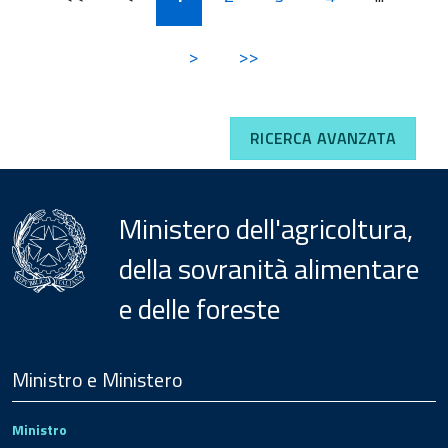
>
>>
RICERCA AVANZATA
Ministero dell'agricoltura,
della sovranità alimentare
e delle foreste
Menu
Footer
Ministro e Ministero
Ministro