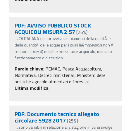
PDF: AVVISO PUBBLICO STOCK
ACQUICOLI MISURA 2 57
[26%]
…
CA ITALIANA c) improvvisi cambiamenti della qualitÃ e
della quantitÃ delle acque per i quali lâ€™
operatore
non Ã¨
responsabile; d) malattie nel settore acquicolo, mancato
funzionamento o distruzion
…
Parole chiave
:
PEMAC, Pesca Acquacoltura,
Normativa, Decreti ministeriali, Ministero delle
politiche agricole alimentari e forestali
Ultima modifica
:
PDF: Documento tecnico allegato
circolare 5928 2017
[25%]
…
sono variabili in relazione alla stagione in cui si svolge