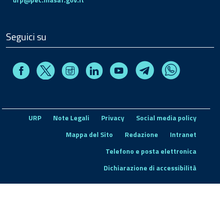
Seguici su
Facebook
Instagram
Linkedin
Youtube
X
Telegram
Whatsapp
URP
Note Legali
Privacy
Social media policy
Mappa del Sito
Redazione
Intranet
Telefono e posta elettronica
Dichiarazione di accessibilità