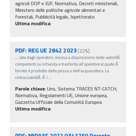
agricoli DOP e IGP, Normativa, Decreti ministeriali,
Ministero delle politiche agricole alimentari e
forestali, Pubblicità legale, Ispettorato
Ultima modifica
:
PDF: REG UE 2842 2023
[22%]
…
iata dagli operatori, messa a disposizione delle autoritÃ
competenti su richiesta e trasferita all'
operatore
al quale Ã¨
fornito il prodotto della pesca o dell'acquacoltura. La
rintracciabilitÃ Ã¨ i
…
Parole chiave
:
Uno, Sistema TRACES NT-CATCH,
Normativa, Regolamenti UE, Unione europea,
Gazzetta Ufficiale della Comunità Europea
Ultima modifica
:
PDF: MIPAAF 2022 0341750 Decreto