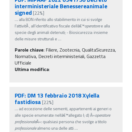
interministeriale Benessereanimale
signed
[22%]
…
alla BDN riferito allo stabilimento in cui si svolge
l'attivitÃ , all'identificativo fiscale dellâ€™
operatore
e alla
specie degli animali detenuti; - Biosicurezza: insieme
delle misure strutturali e
…
Parole chiave
:
Filiere, Zootecnia, QualitaSicurezza,
Normativa, Decreti interministeriali, Gazzetta
Ufficiale
Ultima modifica
:
PDF: DM 13 febbraio 2018 Xylella
fastidiosa
[22%]
…
ad eccezione delle sementi, appartenenti ai generi o
alle specie enumerate nellâ€™allegato I; d) Â«
operatore
professionale
Â»: qualsiasi persona che svolge a titolo
professionale
almeno una delle atti
…