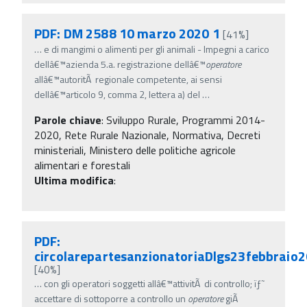
PDF: DM 2588 10 marzo 2020 1
[41%]
…
e di mangimi o alimenti per gli animali - Impegni a carico
dellâ€™azienda 5.a. registrazione dellâ€™
operatore
allâ€™autoritÃ regionale competente, ai sensi
dellâ€™articolo 9, comma 2, lettera a) del
…
Parole chiave
:
Sviluppo Rurale, Programmi 2014-
2020, Rete Rurale Nazionale, Normativa, Decreti
ministeriali, Ministero delle politiche agricole
alimentari e forestali
Ultima modifica
:
PDF:
circolarepartesanzionatoriaDlgs23febbraio
[40%]
…
con gli operatori soggetti allâ€™attivitÃ di controllo; ïƒ˜
accettare di sottoporre a controllo un
operatore
giÃ