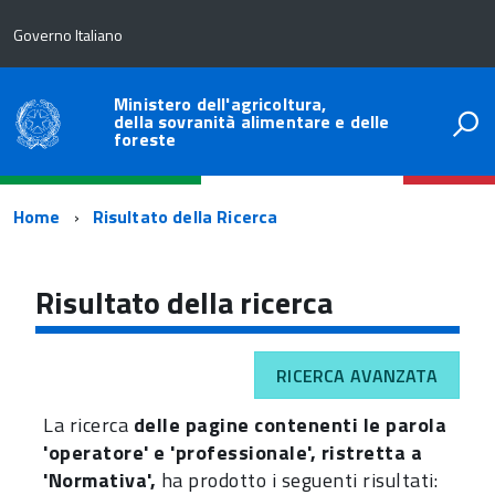
Governo Italiano
Ministero dell'agricoltura,
della sovranità alimentare e delle
foreste
Percorso
Home
Risultato della Ricerca
di
navigazione
Risultato della ricerca
RICERCA AVANZATA
La ricerca
delle pagine contenenti le parola
'operatore' e 'professionale', ristretta a
'Normativa',
ha prodotto i seguenti risultati: