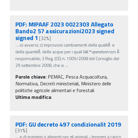
PDF: MIPAAF 2023 0022303 Allegato
Bando2 57 assicurazioni2023 signed
signed 1
[32%]
…
ici avversi; c) improvvisi cambiamenti della qualitÃ e
della quantitÃ delle acque per i quali lâ€™
operatore
non Ã¨
responsabile; 2 Reg. (CE) n. 1005/2008 del Consiglio del
29 settembre 2008, che is
…
Parole chiave
:
PEMAC, Pesca Acquacoltura,
Normativa, Decreti ministeriali, Ministero delle
politiche agricole alimentari e forestali
Ultima modifica
:
PDF: GU decreto 497 condizionalit 2019
[31%]
…
e di mangimi o alimenti per gli animali - Impegni a carico