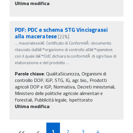
Ultima modifica
:
PDF: PDC e schema STG Vincisgrassi
alla maceratese
[22%]
…
macerateseâ€. Certificato di ConformitÃ : documento
rilasciato dallâ€™organismo di controllo allâ€™
operatore
,
con il quale lâ€™OdC dichiara la conformitÃ di ogni fase di
elaborazione e del prodotto
…
Parole chiave
:
QualitaSicurezza, Organismi di
controllo DOP, IGP, STG, IG, agr. bio., Prodotti
agricoli DOP e IGP, Normativa, Decreti ministeriali,
Ministero delle politiche agricole alimentari e
forestali, Pubblicità legale, Ispettorato
Ultima modifica
:
<<
<
1
2
3
4
...