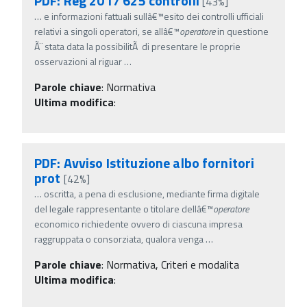
PDF: Reg 2017 625 controlli
[43%]
…
e informazioni fattuali sullâ€™esito dei controlli ufficiali
relativi a singoli operatori, se allâ€™
operatore
in questione
Ã¨ stata data la possibilitÃ di presentare le proprie
osservazioni al riguar
…
Parole chiave
:
Normativa
Ultima modifica
:
PDF: Avviso Istituzione albo fornitori
prot
[42%]
…
oscritta, a pena di esclusione, mediante firma digitale
del legale rappresentante o titolare dellâ€™
operatore
economico richiedente ovvero di ciascuna impresa
raggruppata o consorziata, qualora venga
…
Parole chiave
:
Normativa, Criteri e modalita
Ultima modifica
: