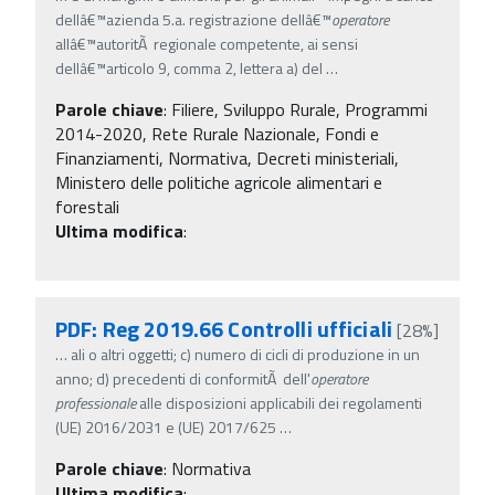
dellâ€™azienda 5.a. registrazione dellâ€™
operatore
allâ€™autoritÃ regionale competente, ai sensi
dellâ€™articolo 9, comma 2, lettera a) del
…
Parole chiave
:
Filiere, Sviluppo Rurale, Programmi
2014-2020, Rete Rurale Nazionale, Fondi e
Finanziamenti, Normativa, Decreti ministeriali,
Ministero delle politiche agricole alimentari e
forestali
Ultima modifica
:
PDF: Reg 2019.66 Controlli ufficiali
[28%]
…
ali o altri oggetti; c) numero di cicli di produzione in un
anno; d) precedenti di conformitÃ dell'
operatore
professionale
alle disposizioni applicabili dei regolamenti
(UE) 2016/2031 e (UE) 2017/625
…
Parole chiave
:
Normativa
Ultima modifica
: