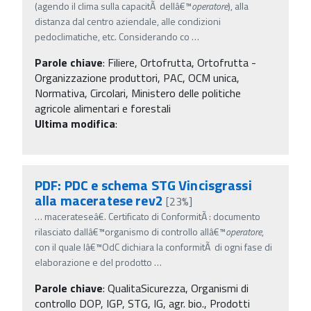
(agendo il clima sulla capacitÃ dellâ€™
operatore
), alla
distanza dal centro aziendale, alle condizioni
pedoclimatiche, etc. Considerando co
…
Parole chiave
:
Filiere, Ortofrutta, Ortofrutta -
Organizzazione produttori, PAC, OCM unica,
Normativa, Circolari, Ministero delle politiche
agricole alimentari e forestali
Ultima modifica
:
PDF: PDC e schema STG Vincisgrassi
alla maceratese rev2
[23%]
…
macerateseâ€. Certificato di ConformitÃ : documento
rilasciato dallâ€™organismo di controllo allâ€™
operatore
,
con il quale lâ€™OdC dichiara la conformitÃ di ogni fase di
elaborazione e del prodotto
…
Parole chiave
:
QualitaSicurezza, Organismi di
controllo DOP, IGP, STG, IG, agr. bio., Prodotti