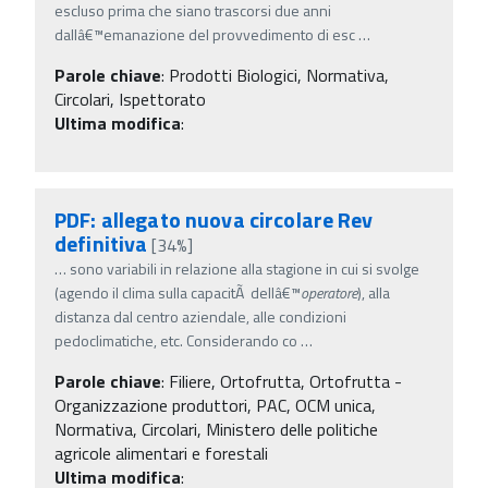
escluso prima che siano trascorsi due anni
dallâ€™emanazione del provvedimento di esc
…
Parole chiave
:
Prodotti Biologici, Normativa,
Circolari, Ispettorato
Ultima modifica
:
PDF: allegato nuova circolare Rev
definitiva
[34%]
…
sono variabili in relazione alla stagione in cui si svolge
(agendo il clima sulla capacitÃ dellâ€™
operatore
), alla
distanza dal centro aziendale, alle condizioni
pedoclimatiche, etc. Considerando co
…
Parole chiave
:
Filiere, Ortofrutta, Ortofrutta -
Organizzazione produttori, PAC, OCM unica,
Normativa, Circolari, Ministero delle politiche
agricole alimentari e forestali
Ultima modifica
: