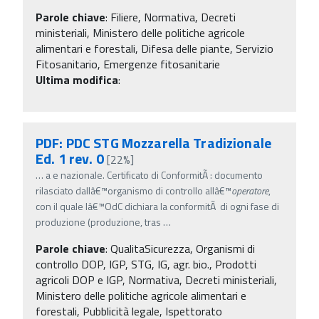
Parole chiave
:
Filiere, Normativa, Decreti
ministeriali, Ministero delle politiche agricole
alimentari e forestali, Difesa delle piante, Servizio
Fitosanitario, Emergenze fitosanitarie
Ultima modifica
:
PDF: PDC STG Mozzarella Tradizionale
Ed. 1 rev. 0
[22%]
…
a e nazionale. Certificato di ConformitÃ : documento
rilasciato dallâ€™organismo di controllo allâ€™
operatore
,
con il quale lâ€™OdC dichiara la conformitÃ di ogni fase di
produzione (produzione, tras
…
Parole chiave
:
QualitaSicurezza, Organismi di
controllo DOP, IGP, STG, IG, agr. bio., Prodotti
agricoli DOP e IGP, Normativa, Decreti ministeriali,
Ministero delle politiche agricole alimentari e
forestali, Pubblicità legale, Ispettorato