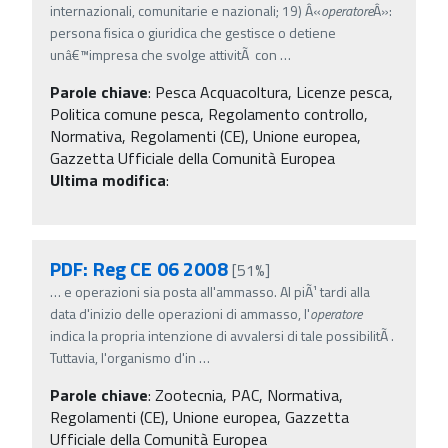
internazionali, comunitarie e nazionali; 19) Â«
operatore
Â»:
persona fisica o giuridica che gestisce o detiene
unâ€™impresa che svolge attivitÃ con
…
Parole chiave
:
Pesca Acquacoltura, Licenze pesca,
Politica comune pesca, Regolamento controllo,
Normativa, Regolamenti (CE), Unione europea,
Gazzetta Ufficiale della Comunità Europea
Ultima modifica
:
PDF: Reg CE 06 2008
[51%]
…
e operazioni sia posta all'ammasso. Al piÃ¹ tardi alla
data d'inizio delle operazioni di ammasso, l'
operatore
indica la propria intenzione di avvalersi di tale possibilitÃ .
Tuttavia, l'organismo d'in
…
Parole chiave
:
Zootecnia, PAC, Normativa,
Regolamenti (CE), Unione europea, Gazzetta
Ufficiale della Comunità Europea