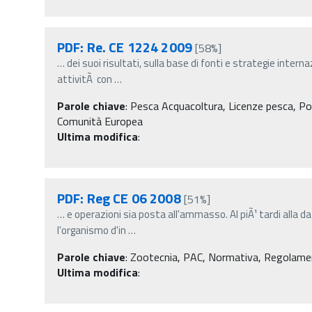
PDF: Re. CE 1224 2009
[58%]
…
dei suoi risultati, sulla base di fonti e strategie intern
attivitÃ con
…
Parole chiave
:
Pesca Acquacoltura, Licenze pesca, Po
Comunità Europea
Ultima modifica
:
PDF: Reg CE 06 2008
[51%]
…
e operazioni sia posta all'ammasso. Al piÃ¹ tardi alla da
l'organismo d'in
…
Parole chiave
:
Zootecnia, PAC, Normativa, Regolament
Ultima modifica
: