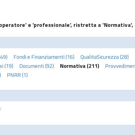
operatore' e 'professionale', ristretta a 'Normativa',
(49)
Fondi e Finanziamenti (16)
QualitaSicurezza (28)
i (19)
Documenti (92)
Normativa (211)
Provvediment
)
PNRR (1)
F