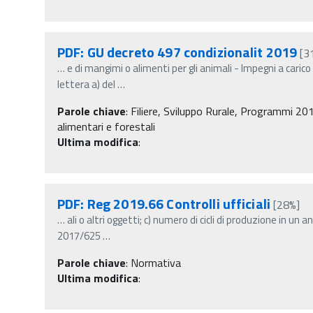
PDF: GU decreto 497 condizionalit 2019
[3
…
e di mangimi o alimenti per gli animali - Impegni a caric
lettera a) del
…
Parole chiave
:
Filiere, Sviluppo Rurale, Programmi 201
alimentari e forestali
Ultima modifica
:
PDF: Reg 2019.66 Controlli ufficiali
[28%]
…
ali o altri oggetti; c) numero di cicli di produzione in un 
2017/625
…
Parole chiave
:
Normativa
Ultima modifica
: