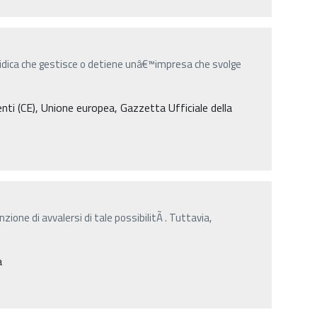
uridica che gestisce o detiene unâ€™impresa che svolge
i (CE), Unione europea, Gazzetta Ufficiale della
nzione di avvalersi di tale possibilitÃ . Tuttavia,
a