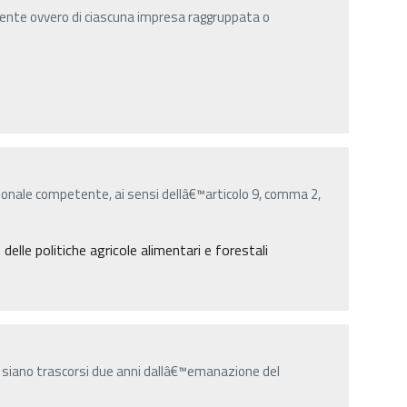
ente ovvero di ciascuna impresa raggruppata o
onale competente, ai sensi dellâ€™articolo 9, comma 2,
lle politiche agricole alimentari e forestali
 siano trascorsi due anni dallâ€™emanazione del