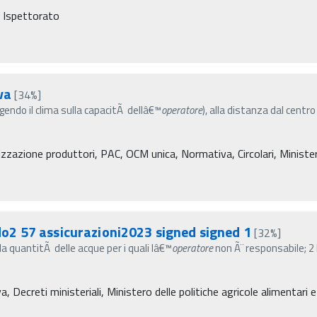
, Ispettorato
va
[34%]
(agendo il clima sulla capacitÃ dellâ€™
operatore
), alla distanza dal centro
zzazione produttori, PAC, OCM unica, Normativa, Circolari, Ministero 
o2 57 assicurazioni2023 signed signed 1
[32%]
lla quantitÃ delle acque per i quali lâ€™
operatore
non Ã¨ responsabile; 2 
ecreti ministeriali, Ministero delle politiche agricole alimentari e