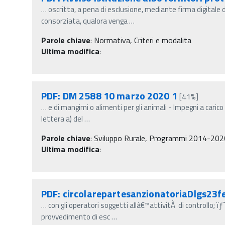
…
oscritta, a pena di esclusione, mediante firma digitale 
consorziata, qualora venga
…
Parole chiave
:
Normativa, Criteri e modalita
Ultima modifica
:
PDF: DM 2588 10 marzo 2020 1
[41%]
…
e di mangimi o alimenti per gli animali - Impegni a caric
lettera a) del
…
Parole chiave
:
Sviluppo Rurale, Programmi 2014-2020, R
Ultima modifica
:
PDF: circolarepartesanzionatoriaDlgs23
…
con gli operatori soggetti allâ€™attivitÃ di controllo; ï
provvedimento di esc
…