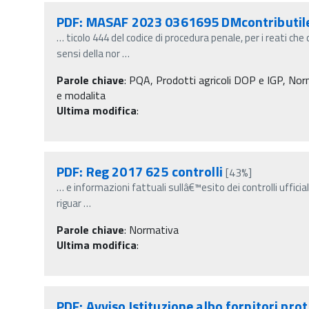
PDF: MASAF 2023 0361695 DMcontributil
…
ticolo 444 del codice di procedura penale, per i reati ch
sensi della nor
…
Parole chiave
:
PQA, Prodotti agricoli DOP e IGP, Normat
e modalita
Ultima modifica
:
PDF: Reg 2017 625 controlli
[43%]
…
e informazioni fattuali sullâ€™esito dei controlli ufficiali
riguar
…
Parole chiave
:
Normativa
Ultima modifica
:
PDF: Avviso Istituzione albo fornitori prot