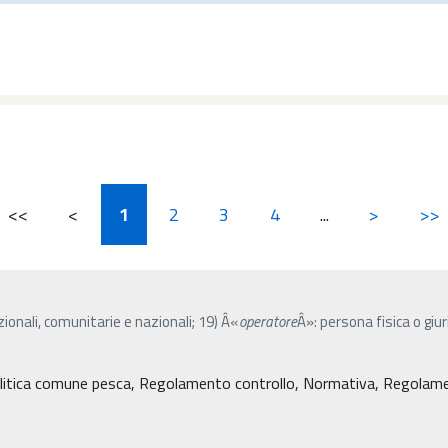
<<
<
1
2
3
4
...
>
>>
azionali, comunitarie e nazionali; 19) Â«
operatore
Â»: persona fisica o gi
litica comune pesca, Regolamento controllo, Normativa, Regolament