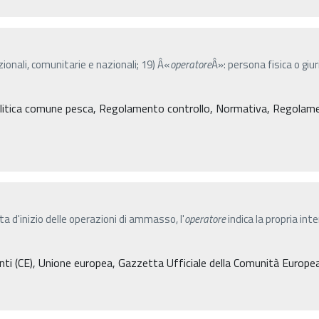
azionali, comunitarie e nazionali; 19) Â«
operatore
Â»: persona fisica o gi
litica comune pesca, Regolamento controllo, Normativa, Regolament
ta d'inizio delle operazioni di ammasso, l'
operatore
indica la propria inte
i (CE), Unione europea, Gazzetta Ufficiale della Comunità Europe