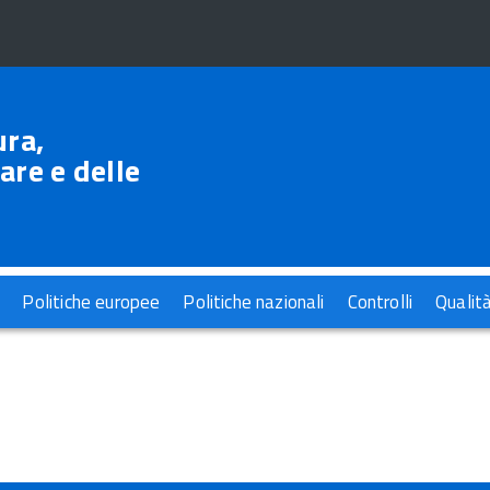
ura,
are e delle
Politiche europee
Politiche nazionali
Controlli
Qualit