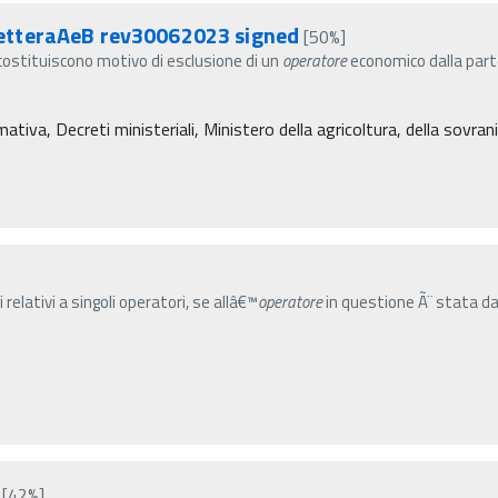
etteraAeB rev30062023 signed
[50%]
e costituiscono motivo di esclusione di un
operatore
economico dalla part
iva, Decreti ministeriali, Ministero della agricoltura, della sovranit
 relativi a singoli operatori, se allâ€™
operatore
in questione Ã¨ stata dat
[42%]