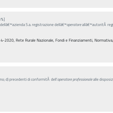
1%]
o dellâ€™azienda 5.a. registrazione dellâ€™
operatore
allâ€™autoritÃ regi
4-2020, Rete Rurale Nazionale, Fondi e Finanziamenti, Normativa, De
anno; d) precedenti di conformitÃ dell'
operatore
professionale
alle disposiz