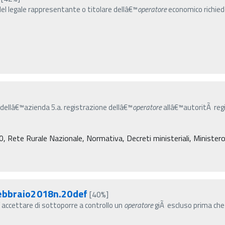
del legale rappresentante o titolare dellâ€™
operatore
economico richied
o dellâ€™azienda 5.a. registrazione dellâ€™
operatore
allâ€™autoritÃ regi
ete Rurale Nazionale, Normativa, Decreti ministeriali, Ministero de
febbraio2018n.20def
[40%]
ƒ˜ accettare di sottoporre a controllo un
operatore
giÃ escluso prima che