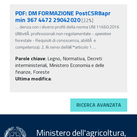
PDF: DM FORMAZIONE PostCSR8apr
min 367 4472 29042020
[22%]
…
denza con i diversi profili della norma UNI 11660:2016
(AttivitÃ professionali non regolamentate -
operatore
forestale - Requisiti di conoscenza, abilitÃ e
competenza). 2. Ai sensi dellâ€™articolo 1
…
Parole chiave
:
Legno, Normativa, Decreti
interministeriali, Ministero Economia e delle
finanze, Foreste
Ultima modifica
:
RICERCA AVANZATA
Ministero dell'agricoltura,