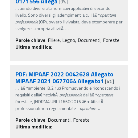
0171556 Allega
[9%]
…
uendo diversi atti normativi applicativi di secondo
livello. Sono diversi gli adempimenti a cui lâ€™
operatore
professionale
(OP), ovvero il vivaista, deve ottemperare per
svolgere la propria attivitÃ
…
Parole chiave
:
Filiere, Legno, Documenti, Foreste
Ultima modifica
:
PDF: MIPAAF 2022 0042628 Allegato
MIPAAF 2021 0677064 Allegato1
[4%]
…
lâ€™ambiente. B.2.1.c) Promuovendo e riconoscendo i
requisiti dellâ€™attivitÃ
professionale
dellâ€™
operatore
forestale, (NORMA UNI 11660:2016 â€œAttivitÃ
professionali non regolamentate -
operatore
…
Parole chiave
:
Documenti, Foreste
Ultima modifica
: