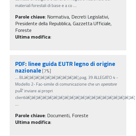
materiali forestali di base e a co
…
Parole chiave
:
Normativa, Decreti Legislativi,
Presidente della Repubblica, Gazzetta Ufficiale,
Foreste
Ultima modifica
:
PDF: linee guida EUTR legno di origine
nazionale
[7%]
…
BLâ€¦â€¦â€¦â€¦â€¦â€¦â€¦â€¦â€¦â€¦.pag. 39 ALLEGATO 4 -
Modello 2- Fac-simile di comunicazione che un
operatore
puÃ² inviare ai propri
clientiâ€¦â€¦â€¦â€¦â€¦â€¦â€¦â€¦â€¦â€¦â€¦â€¦â€¦â€¦â€¦â€¦â€¦â€¦â€¦â€¦
…
Parole chiave
:
Documenti, Foreste
Ultima modifica
: