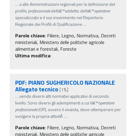
…
a alle Amministrazioni regionali per la definizione del
profilo
professionale
dellâ€™addetto dellâ€™
operatore
specializzato e il suo inserimento nel Repertorio
Regionale dei Profili di Qualificazione
…
Parole chiave
:
Filiere, Legno, Normativa, Decreti
ministeriali, Ministero delle politiche agricole
alimentari e forestali, Foreste
Ultima modifica
:
PDF: PIANO SUGHERICOLO NAZIONALE
Allegato tecnico
[1%]
…
uendo diversi atti normativi applicativi di secondo
livello. Sono diversi gli adempimenti a cui lâ€™
operatore
professionale
(OP), ovvero il vivaista, deve ottemperare per
svolgere la propria attivitÃ
…
Parole chiave
:
Filiere, Legno, Normativa, Decreti
ministeriali, Ministero delle politiche agricole