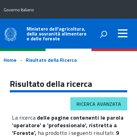
Governo Italiano
Ministero dell'agricoltura,
della sovranità alimentare
e delle foreste
Percorso
Home
Risultato della Ricerca
di
navigazione
Risultato della ricerca
RICERCA AVANZATA
La ricerca
delle pagine contenenti le parola
'operatore' e 'professionale', ristretta a
'Foreste',
ha prodotto i seguenti risultati:
9