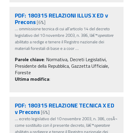
PDF: 180315 RELAZIONI ILLUS X ED v
Precons
[6%]
…
ommissione tecnica di cui all'articolo 14 del decreto
legislativo del 10 novembre 2003, n. 386, lâ€™
operatore
abilitato a redige e tenere il Registro nazionale dei
materiali forestali di base e a coor
…
Parole chiave
:
Normativa, Decreti Legislativi,
Presidente della Repubblica, Gazzetta Ufficiale,
Foreste
Ultima modifica
:
PDF: 180315 RELAZIONE TECNICA X ED
v Precons
[6%]
…
ecreto legislativo del 10 novembre 2003, n. 386, cosÃ¬
come sostituito con il presente decreto, lâ€™
operatore
abilitato a redigere e tenere il Registro nazionale dei