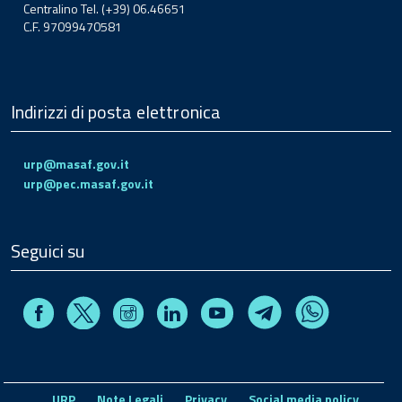
Centralino Tel. (+39) 06.46651
C.F. 97099470581
Indirizzi di posta elettronica
urp@masaf.gov.it
urp@pec.masaf.gov.it
Seguici su
Facebook
Instagram
Linkedin
Youtube
X
Telegram
Whatsapp
URP
Note Legali
Privacy
Social media policy