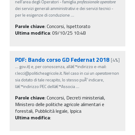
nell'area degli Operatori - famiglia
professionale
operatore
dei servizi generali amministrativi e dei servizi tecnici -
per le esigenze di conduzione
…
Parole chiave
:
Concorsi, Ispettorato
Ultima modifica
: 09/10/25 10:48
PDF: Bando corso GD Federnat 2018
[4%]
…
gov.it) e, per conoscenza, allâ€™indirizzo e-mail:
r.lecci@politicheagricole.it. Nel caso in cui un
operatore
non
sia dotato di tale recapito, lo stesso puÃ² indicare,
lâ€™indirizzo PEC dellâ€™Associa
…
Parole chiave
:
Concorsi, Decreti ministeriali,
Ministero delle politiche agricole alimentari e
forestali, Pubblicità legale, Ippica
Ultima modifica
: