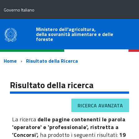
Governo Italiano
Ministero dell'agricoltura,
della sovranità alimentare e delle
foreste
Percorso
Home
Risultato della Ricerca
di
navigazione
Risultato della ricerca
RICERCA AVANZATA
La ricerca
delle pagine contenenti le parola
'operatore' e 'professionale', ristretta a
'Concorsi',
ha prodotto i seguenti risultati:
19