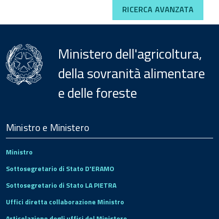
RICERCA AVANZATA
Ministero dell'agricoltura,
della sovranità alimentare
e delle foreste
Menu
Footer
Ministro e Ministero
Ministro
Sottosegretario di Stato D'ERAMO
Sottosegretario di Stato LA PIETRA
Uffici diretta collaborazione Ministro
Articolazione degli uffici del Ministero