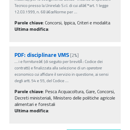
Tecnico presso la Unirelab S.r.l. di cui allâ€™art. 1 legge
12.03.1999, n. 68 â€œNorme per
…
Parole chiave
:
Concorsi, Ippica, Criteri e modalita
Ultima modifica
:
PDF: disciplinare VMS
[2%]
…
i e fornitureâ€ (di seguito per brevitÃ : Codice dei
contratti) e finalizzata alla selezione di un
operatore
economico cui affidare il servizio in questione, ai sensi
degli artt. 54 e 55, del Codice
…
Parole chiave
:
Pesca Acquacoltura, Gare, Concorsi,
Decreti ministeriali, Ministero delle politiche agricole
alimentari e forestali
Ultima modifica
: