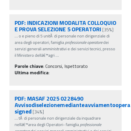
PDF: INDICAZIONI MODALITA COLLOQUIO
E PROVA SELEZIONE 5 OPERATORI
[35%]
…
o e pieno di 5 unitÃ di personale non dirigenziale di
area degli operatori, famiglia
professionale
operatore
dei
servizi generali amministrativi e dei servizi tecnici, presso
il Ministero dellâ€™agri
…
Parole chiave
:
Concorsi, Ispettorato
Ultima modifica
:
PDF: MASAF 2025 0228490
Avvisodiselezionemedianteavviamentooperat
signed
[34%]
…
tÃ di personale non dirigenziale da inquadrare
nellâ€™area degli Operatori- famiglia
professionale
operatore
dei servizi generali amministrativi e dei servizi