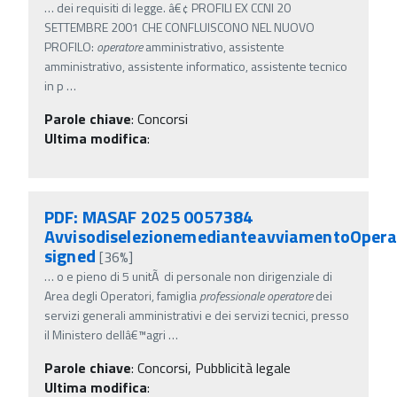
…
dei requisiti di legge. â€¢ PROFILI EX CCNI 20
SETTEMBRE 2001 CHE CONFLUISCONO NEL NUOVO
PROFILO:
operatore
amministrativo, assistente
amministrativo, assistente informatico, assistente tecnico
in p
…
Parole chiave
:
Concorsi
Ultima modifica
:
PDF: MASAF 2025 0057384
AvvisodiselezionemedianteavviamentoOpera
signed
[36%]
…
o e pieno di 5 unitÃ di personale non dirigenziale di
Area degli Operatori, famiglia
professionale
operatore
dei
servizi generali amministrativi e dei servizi tecnici, presso
il Ministero dellâ€™agri
…
Parole chiave
:
Concorsi, Pubblicità legale
Ultima modifica
: