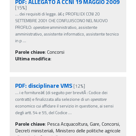
PDF: ALLEGATO A CCNI 19 MAGGIO 2009
[15%]
…
dei requisiti di legge. â€¢ PROFILI EX CCNI 20
SETTEMBRE 2001 CHE CONFLUISCONO NEL NUOVO
PROFILO:
operatore
amministrativo, assistente
amministrativo, assistente informatico, assistente tecnico
in p
…
Parole chiave
:
Concorsi
Ultima modifica
:
PDF: disciplinare VMS
[12%]
…
i e fornitureâ€ (di seguito per brevitÃ : Codice dei
contratti) e finalizzata alla selezione di un
operatore
economico cui affidare il servizio in questione, ai sensi
degli artt. 54 e 55, del Codice
…
Parole chiave
:
Pesca Acquacoltura, Gare, Concorsi,
Decreti ministeriali, Ministero delle politiche agricole