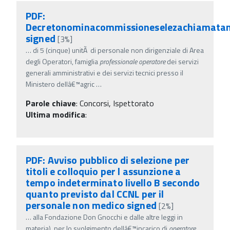
PDF:
Decretonominacommissioneselezachiamatan
signed
[3%]
…
di 5 (cinque) unitÃ di personale non dirigenziale di Area
degli Operatori, famiglia
professionale
operatore
dei servizi
generali amministrativi e dei servizi tecnici presso il
Ministero dellâ€™agric
…
Parole chiave
:
Concorsi, Ispettorato
Ultima modifica
:
PDF: Avviso pubblico di selezione per
titoli e colloquio per l assunzione a
tempo indeterminato livello B secondo
quanto previsto dal CCNL per il
personale non medico signed
[2%]
…
alla Fondazione Don Gnocchi e dalle altre leggi in
materia), per lo svolgimento dellâ€™incarico di
operatore