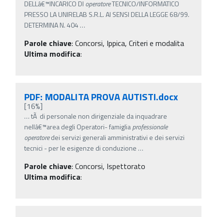
DELLâ€™INCARICO DI
operatore
TECNICO/INFORMATICO
PRESSO LA UNIRELAB S.R.L. AI SENSI DELLA LEGGE 68/99.
DETERMINA N. 404
…
Parole chiave
:
Concorsi, Ippica, Criteri e modalita
Ultima modifica
:
PDF: MODALITA PROVA AUTISTI.docx
[16%]
…
tÃ di personale non dirigenziale da inquadrare
nellâ€™area degli Operatori- famiglia
professionale
operatore
dei servizi generali amministrativi e dei servizi
tecnici - per le esigenze di conduzione
…
Parole chiave
:
Concorsi, Ispettorato
Ultima modifica
: