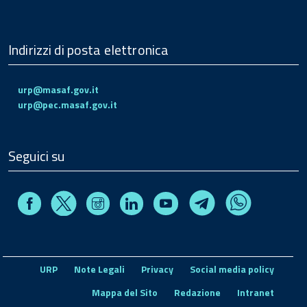
Indirizzi di posta elettronica
urp@masaf.gov.it
urp@pec.masaf.gov.it
Seguici su
Facebook
Instagram
Linkedin
Youtube
X
Telegram
Whatsapp
URP
Note Legali
Privacy
Social media policy
Mappa del Sito
Redazione
Intranet