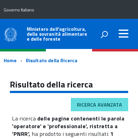
Governo Italiano
Ministero dell'agricoltura,
della sovranità alimentare
e delle foreste
Percorso
Home
Risultato della Ricerca
di
navigazione
Risultato della ricerca
RICERCA AVANZATA
La ricerca
delle pagine contenenti le parola
'operatore' e 'professionale', ristretta a
'PNRR',
ha prodotto i seguenti risultati:
1