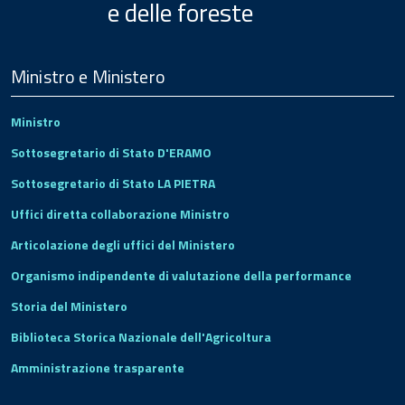
e delle foreste
Menu
Footer
Ministro e Ministero
Ministro
Sottosegretario di Stato D'ERAMO
Sottosegretario di Stato LA PIETRA
Uffici diretta collaborazione Ministro
Articolazione degli uffici del Ministero
Organismo indipendente di valutazione della performance
Storia del Ministero
Biblioteca Storica Nazionale dell'Agricoltura
Amministrazione trasparente