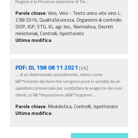
Regioni e le Province autonome di Tre
…
Parole chiave
:
Vino, Vino - Testo unico vite vino L.
238/2016, QualitaSicurezza, Organismi di controllo
DOP, IGP, STG, IG, agr. bio., Normativa, Decreti
ministeriali, Controlli, Ispettorato
Ultima modifica
:
PDF: DL 198 08 11 2021
[4%]
…
di un determinato assortimento, inteso come
lâ€™insieme dei beni che vengono posti in vendita da un
operatore
commerciale per soddisfare le esigenze dei suoi
clienti; o) lâ€™imposizione allâ€™acquiren
…
Parole chiave
:
Modulistica, Controlli, Ispettorato
Ultima modifica
: