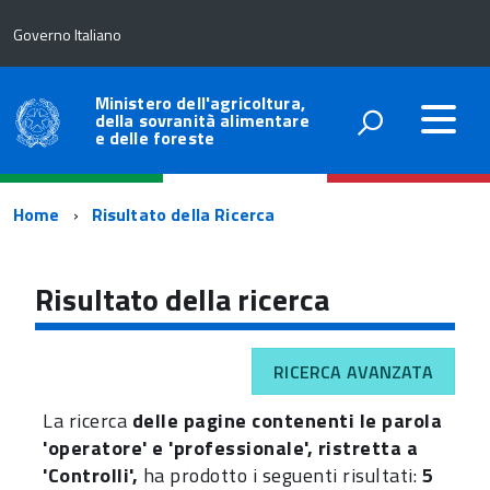
Governo Italiano
Ministero dell'agricoltura,
della sovranità alimentare
e delle foreste
Percorso
Home
Risultato della Ricerca
di
navigazione
Risultato della ricerca
RICERCA AVANZATA
La ricerca
delle pagine contenenti le parola
'operatore' e 'professionale', ristretta a
'Controlli',
ha prodotto i seguenti risultati:
5