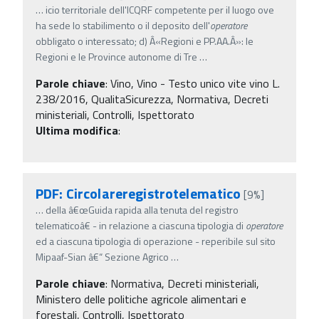
…
icio territoriale dell'ICQRF competente per il luogo ove
ha sede lo stabilimento o il deposito dell'
operatore
obbligato o interessato; d) Â«Regioni e PP.AA.Â»: le
Regioni e le Province autonome di Tre
…
Parole chiave
:
Vino, Vino - Testo unico vite vino L.
238/2016, QualitaSicurezza, Normativa, Decreti
ministeriali, Controlli, Ispettorato
Ultima modifica
:
PDF: Circolareregistrotelematico
[9%]
…
della â€œGuida rapida alla tenuta del registro
telematicoâ€ - in relazione a ciascuna tipologia di
operatore
ed a ciascuna tipologia di operazione - reperibile sul sito
Mipaaf-Sian â€“ Sezione Agrico
…
Parole chiave
:
Normativa, Decreti ministeriali,
Ministero delle politiche agricole alimentari e
forestali, Controlli, Ispettorato