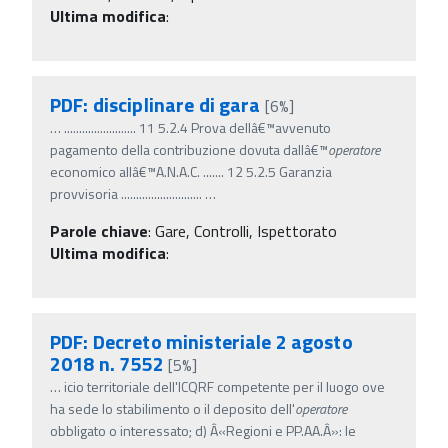
Ultima modifica
:
PDF: disciplinare di gara
[6%]
…
........................ 11 5.2.4 Prova dellâ€™avvenuto
pagamento della contribuzione dovuta dallâ€™
operatore
economico allâ€™A.N.A.C. ....... 12 5.2.5 Garanzia
provvisoria ...........................
…
Parole chiave
:
Gare, Controlli, Ispettorato
Ultima modifica
:
PDF: Decreto ministeriale 2 agosto
2018 n. 7552
[5%]
…
icio territoriale dell'ICQRF competente per il luogo ove
ha sede lo stabilimento o il deposito dell'
operatore
obbligato o interessato; d) Â«Regioni e PP.AA.Â»: le