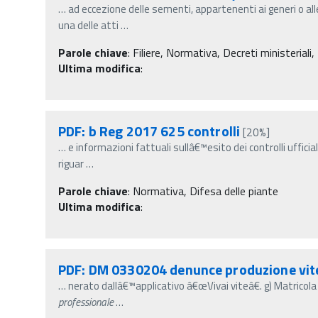
…
ad eccezione delle sementi, appartenenti ai generi o al
una delle atti
…
Parole chiave
:
Filiere, Normativa, Decreti ministeriali,
Ultima modifica
:
PDF: b Reg 2017 625 controlli
[20%]
…
e informazioni fattuali sullâ€™esito dei controlli ufficiali
riguar
…
Parole chiave
:
Normativa, Difesa delle piante
Ultima modifica
:
PDF: DM 0330204 denunce produzione vit
…
nerato dallâ€™applicativo â€œVivai viteâ€. g) Matricola
professionale
…