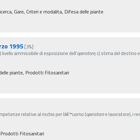
erca, Gare, Criteri e modalita, Difesa delle piante
arzo 1995
[3%]
) livello ammissibile di esposizione dell'
operatore
; c) stima del destino
elle piante, Prodotti Fitosanitari
ompetenze relative al rischio per lâ€™uomo (
operatore
e lavoratore), i re
 Prodotti Fitosanitari