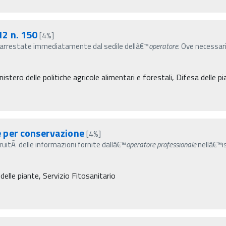
2 n. 150
[4%]
 e arrestate immediatamente dal sedile dellâ€™
operatore
. Ove necessari
istero delle politiche agricole alimentari e forestali, Difesa delle p
 per conservazione
[4%]
ngruitÃ delle informazioni fornite dallâ€™
operatore
professionale
nellâ€™is
delle piante, Servizio Fitosanitario