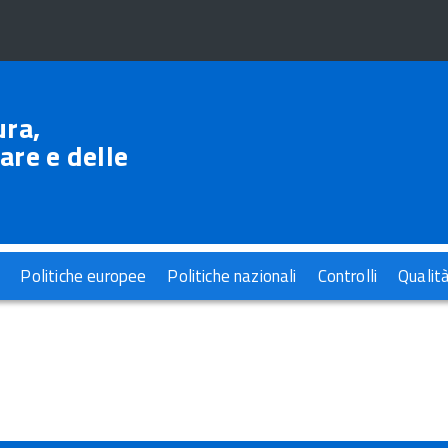
ura,
are e delle
Politiche europee
Politiche nazionali
Controlli
Qualit