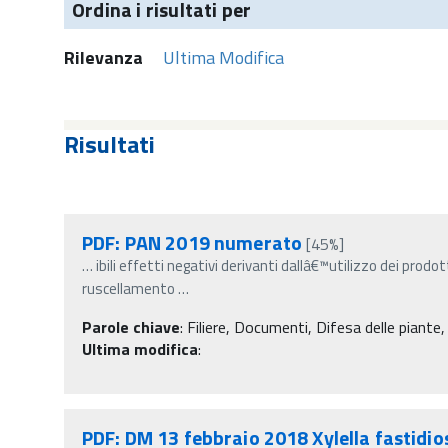
Ordina i risultati per
Rilevanza
Ultima Modifica
Risultati
PDF: PAN 2019 numerato
[45%]
…
ibili effetti negativi derivanti dallâ€™utilizzo dei prodot
ruscellamento
…
Parole chiave
:
Filiere, Documenti, Difesa delle piante,
Ultima modifica
:
PDF: DM 13 febbraio 2018 Xylella fastidio