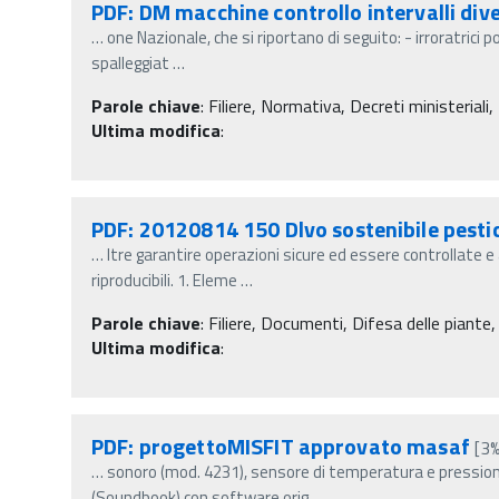
PDF: DM macchine controllo intervalli div
…
one Nazionale, che si riportano di seguito: - irroratrici 
spalleggiat
…
Parole chiave
:
Filiere, Normativa, Decreti ministeriali,
Ultima modifica
:
PDF: 20120814 150 Dlvo sostenibile pestic
…
ltre garantire operazioni sicure ed essere controllate
riproducibili. 1. Eleme
…
Parole chiave
:
Filiere, Documenti, Difesa delle piante,
Ultima modifica
:
PDF: progettoMISFIT approvato masaf
[3%
…
sonoro (mod. 4231), sensore di temperatura e pressione
(Soundbook) con software orig
…