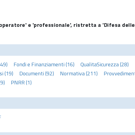
operatore' e 'professionale', ristretta a 'Difesa delle
(49)
Fondi e Finanziamenti (16)
QualitaSicurezza (28)
i (19)
Documenti (92)
Normativa (211)
Provvedimenti
(9)
PNRR (1)
F