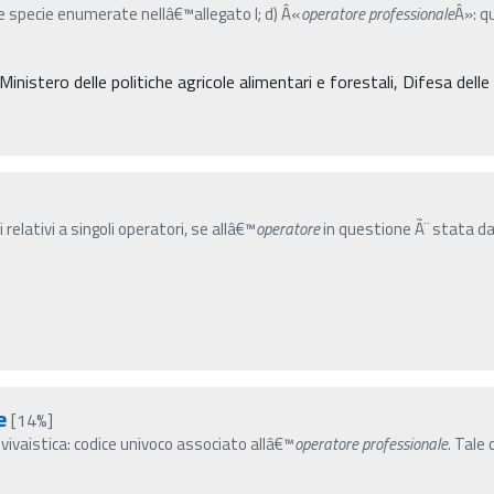
le specie enumerate nellâ€™allegato I; d) Â«
operatore
professionale
Â»: q
 Ministero delle politiche agricole alimentari e forestali, Difesa del
 relativi a singoli operatori, se allâ€™
operatore
in questione Ã¨ stata dat
e
[14%]
 vivaistica: codice univoco associato allâ€™
operatore
professionale
. Tale