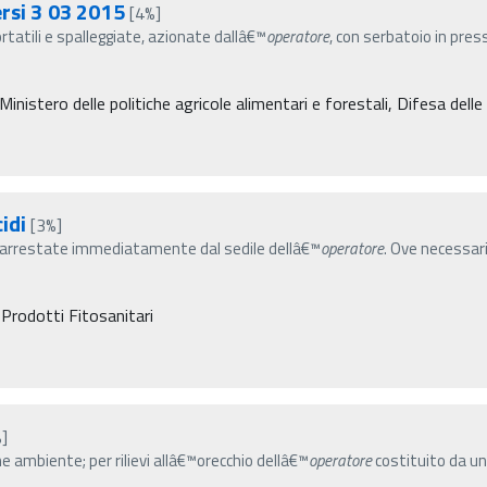
ersi 3 03 2015
[4%]
portatili e spalleggiate, azionate dallâ€™
operatore
, con serbatoio in pres
 Ministero delle politiche agricole alimentari e forestali, Difesa dell
idi
[3%]
 e arrestate immediatamente dal sedile dellâ€™
operatore
. Ove necessari
 Prodotti Fitosanitari
]
 ambiente; per rilievi allâ€™orecchio dellâ€™
operatore
costituito da un