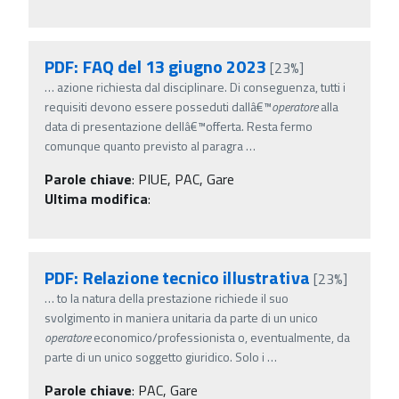
PDF: FAQ del 13 giugno 2023
[23%]
…
azione richiesta dal disciplinare. Di conseguenza, tutti i
requisiti devono essere posseduti dallâ€™
operatore
alla
data di presentazione dellâ€™offerta. Resta fermo
comunque quanto previsto al paragra
…
Parole chiave
:
PIUE, PAC, Gare
Ultima modifica
:
PDF: Relazione tecnico illustrativa
[23%]
…
to la natura della prestazione richiede il suo
svolgimento in maniera unitaria da parte di un unico
operatore
economico/professionista o, eventualmente, da
parte di un unico soggetto giuridico. Solo i
…
Parole chiave
:
PAC, Gare