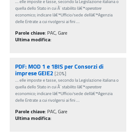
…
elle imposte e tasse, secondo la Legislazione italiana o
quella dello Stato in cui Ã¨ stabilito lâ€™
operatore
economico; indicare lâ€™Ufficio/sede dellâ€™Agenzia
delle Entrate a cui rivolgersi ai fini
…
Parole chiave
:
PAC, Gare
Ultima modifica
:
PDF: MOD 1 e 1BIS per Consorzi di
imprese GEIE2
[20%]
…
elle imposte e tasse, secondo la Legislazione italiana o
quella dello Stato in cui Ã¨ stabilito lâ€™
operatore
economico; indicare lâ€™Ufficio/sede dellâ€™Agenzia
delle Entrate a cui rivolgersi ai fini
…
Parole chiave
:
PAC, Gare
Ultima modifica
: