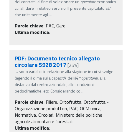
dei contratti, al fine di selezionare un
operatore
economico
cui affidare il relativo servizio. Il presente capitolato â€“
che unitamente agl
…
Parole chiave
:
PAC, Gare
Ultima modifica
:
PDF: Documento tecnico allegato
circolare 5928 2017
[25%]
…
sono variabili in relazione alla stagione in cui si svolge
(agendo il clima sulla capacitÃ dellâ€™
operatore
), alla
distanza dal centro aziendale, alle condizioni
pedoclimatiche, etc. Considerando co
…
Parole chiave
:
Filiere, Ortofrutta, Ortofrutta -
Organizzazione produttori, PAC, OCM unica,
Normativa, Circolari, Ministero delle politiche
agricole alimentari e forestali
Ultima modifica
: