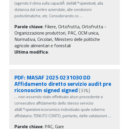
(agendo il clima sulla capacitÃ dellâ€™
operatore
), alla
distanza dal centro aziendale, alle condizioni
pedoclimatiche, etc. Considerando co
…
Parole chiave
:
Filiere, Ortofrutta, Ortofrutta -
Organizzazione produttori, PAC, OCM unica,
Normativa, Circolari, Ministero delle politiche
agricole alimentari e forestali
Ultima modifica
:
PDF: MASAF 2025 0231030 DD
Affidamento diretto servizio audit pre
riconoscim signed signed
[33%]
…
non essendo stato effettuato alcun precedente e
consecutivo affidamento dello stesso servizio
allâ€™
operatore
economico individuato quale odierno
affidatario; TENUTO CONTO, pertanto, delle valutazioni
…
Parole chiave
:
PAC, Gare