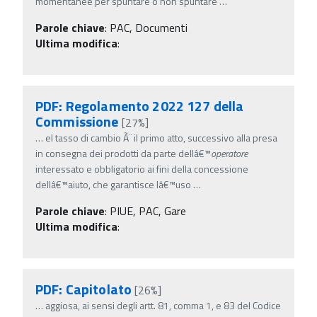
momentanee per spuntare o non spuntare
…
Parole chiave
:
PAC, Documenti
Ultima modifica
:
PDF: Regolamento 2022 127 della
Commissione
[27%]
…
el tasso di cambio Ã¨ il primo atto, successivo alla presa
in consegna dei prodotti da parte dellâ€™
operatore
interessato e obbligatorio ai fini della concessione
dellâ€™aiuto, che garantisce lâ€™uso
…
Parole chiave
:
PIUE, PAC, Gare
Ultima modifica
:
PDF: Capitolato
[26%]
…
aggiosa, ai sensi degli artt. 81, comma 1, e 83 del Codice