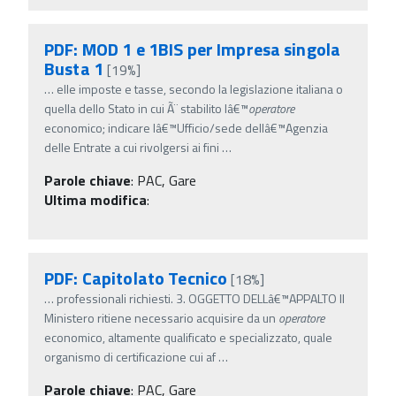
PDF: MOD 1 e 1BIS per Impresa singola
Busta 1
[19%]
…
elle imposte e tasse, secondo la legislazione italiana o
quella dello Stato in cui Ã¨ stabilito lâ€™
operatore
economico; indicare lâ€™Ufficio/sede dellâ€™Agenzia
delle Entrate a cui rivolgersi ai fini
…
Parole chiave
:
PAC, Gare
Ultima modifica
:
PDF: Capitolato Tecnico
[18%]
…
professionali richiesti. 3. OGGETTO DELLâ€™APPALTO Il
Ministero ritiene necessario acquisire da un
operatore
economico, altamente qualificato e specializzato, quale
organismo di certificazione cui af
…
Parole chiave
:
PAC, Gare