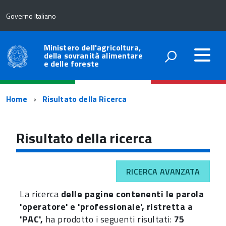
Governo Italiano
Ministero dell'agricoltura,
della sovranità alimentare
e delle foreste
Percorso
Home
Risultato della Ricerca
di
navigazione
Risultato della ricerca
RICERCA AVANZATA
La ricerca
delle pagine contenenti le parola
'operatore' e 'professionale', ristretta a
'PAC',
ha prodotto i seguenti risultati:
75