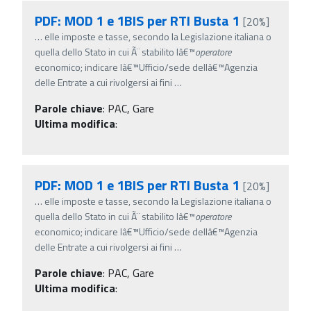
PDF: MOD 1 e 1BIS per RTI Busta 1
[20%]
…
elle imposte e tasse, secondo la Legislazione italiana o
quella dello Stato in cui Ã¨ stabilito lâ€™
operatore
economico; indicare lâ€™Ufficio/sede dellâ€™Agenzia
delle Entrate a cui rivolgersi ai fini
…
Parole chiave
:
PAC, Gare
Ultima modifica
:
PDF: MOD 1 e 1BIS per RTI Busta 1
[20%]
…
elle imposte e tasse, secondo la Legislazione italiana o
quella dello Stato in cui Ã¨ stabilito lâ€™
operatore
economico; indicare lâ€™Ufficio/sede dellâ€™Agenzia
delle Entrate a cui rivolgersi ai fini
…
Parole chiave
:
PAC, Gare
Ultima modifica
: