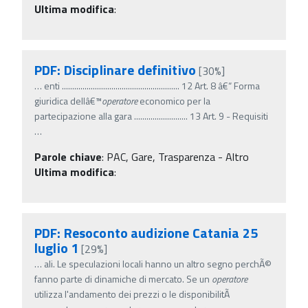
Ultima modifica
:
PDF: Disciplinare definitivo
[30%]
…
enti ......................................................... 12 Art. 8 â€“ Forma
giuridica dellâ€™
operatore
economico per la
partecipazione alla gara .......................... 13 Art. 9 - Requisiti
…
Parole chiave
:
PAC, Gare, Trasparenza - Altro
Ultima modifica
:
PDF: Resoconto audizione Catania 25
luglio 1
[29%]
…
ali. Le speculazioni locali hanno un altro segno perchÃ©
fanno parte di dinamiche di mercato. Se un
operatore
utilizza l'andamento dei prezzi o le disponibilitÃ