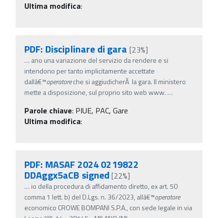
Ultima modifica
:
PDF: Disciplinare di gara
[23%]
…
ano una variazione del servizio da rendere e si
intendono per tanto implicitamente accettate
dallâ€™
operatore
che si aggiudicherÃ la gara. Il ministero
mette a disposizione, sul proprio sito web www.
…
Parole chiave
:
PIUE, PAC, Gare
Ultima modifica
:
PDF: MASAF 2024 0219822
DDAggx5aCB signed
[22%]
…
io della procedura di affidamento diretto, ex art. 50
comma 1 lett. b) del D.Lgs. n. 36/2023, allâ€™
operatore
economico CROWE BOMPANI S.P.A., con sede legale in via