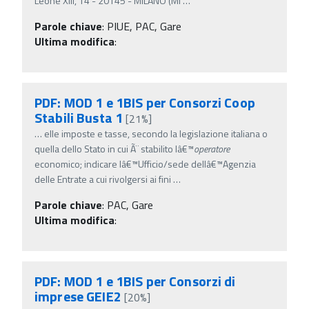
Leone XIII, 14 - 20145 - MILANO (MI
…
Parole chiave
:
PIUE, PAC, Gare
Ultima modifica
:
PDF: MOD 1 e 1BIS per Consorzi Coop
Stabili Busta 1
[21%]
…
elle imposte e tasse, secondo la legislazione italiana o
quella dello Stato in cui Ã¨ stabilito lâ€™
operatore
economico; indicare lâ€™Ufficio/sede dellâ€™Agenzia
delle Entrate a cui rivolgersi ai fini
…
Parole chiave
:
PAC, Gare
Ultima modifica
:
PDF: MOD 1 e 1BIS per Consorzi di
imprese GEIE2
[20%]