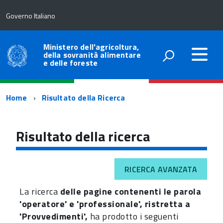
Governo Italiano
Ministero dell'agricoltura,
della sovranità alimentare
e delle foreste
Percorso
Home
Risultato della Ricerca
di
navigazione
Risultato della ricerca
RICERCA AVANZATA
La ricerca
delle pagine contenenti le parola
'operatore' e 'professionale', ristretta a
'Provvedimenti',
ha prodotto i seguenti