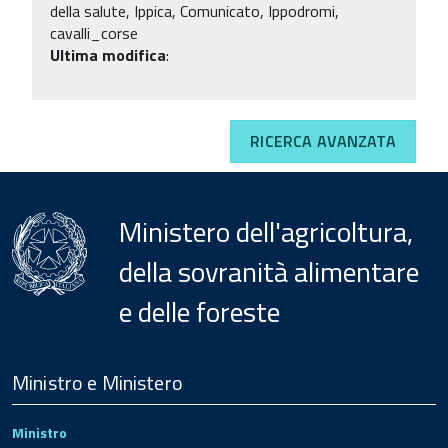
della salute, Ippica, Comunicato, Ippodromi,
cavalli_corse
Ultima modifica
:
RICERCA AVANZATA
Ministero dell'agricoltura,
della sovranità alimentare
e delle foreste
Menu
Footer
Ministro e Ministero
Ministro