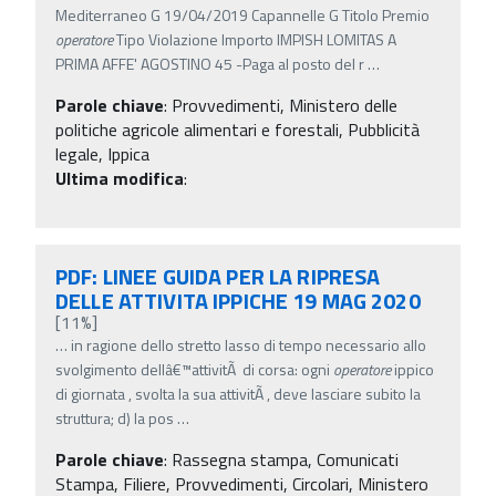
Mediterraneo G 19/04/2019 Capannelle G Titolo Premio
operatore
Tipo Violazione Importo IMPISH LOMITAS A
PRIMA AFFE' AGOSTINO 45 -Paga al posto del r
…
Parole chiave
:
Provvedimenti, Ministero delle
politiche agricole alimentari e forestali, Pubblicità
legale, Ippica
Ultima modifica
:
PDF: LINEE GUIDA PER LA RIPRESA
DELLE ATTIVITA IPPICHE 19 MAG 2020
[11%]
…
in ragione dello stretto lasso di tempo necessario allo
svolgimento dellâ€™attivitÃ di corsa: ogni
operatore
ippico
di giornata , svolta la sua attivitÃ , deve lasciare subito la
struttura; d) la pos
…
Parole chiave
:
Rassegna stampa, Comunicati
Stampa, Filiere, Provvedimenti, Circolari, Ministero