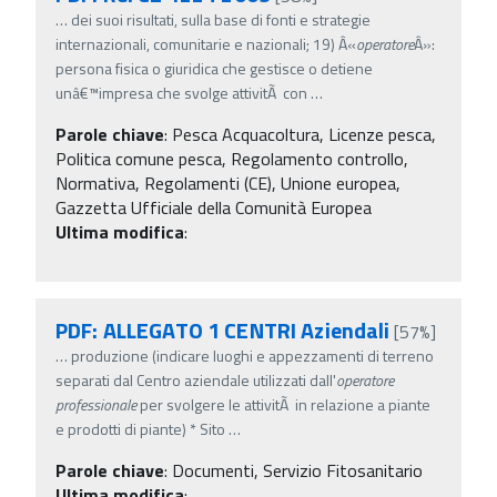
…
dei suoi risultati, sulla base di fonti e strategie
internazionali, comunitarie e nazionali; 19) Â«
operatore
Â»:
persona fisica o giuridica che gestisce o detiene
unâ€™impresa che svolge attivitÃ con
…
Parole chiave
:
Pesca Acquacoltura, Licenze pesca,
Politica comune pesca, Regolamento controllo,
Normativa, Regolamenti (CE), Unione europea,
Gazzetta Ufficiale della Comunità Europea
Ultima modifica
:
PDF: ALLEGATO 1 CENTRI Aziendali
[57%]
…
produzione (indicare luoghi e appezzamenti di terreno
separati dal Centro aziendale utilizzati dall'
operatore
professionale
per svolgere le attivitÃ in relazione a piante
e prodotti di piante) * Sito
…
Parole chiave
:
Documenti, Servizio Fitosanitario
Ultima modifica
: