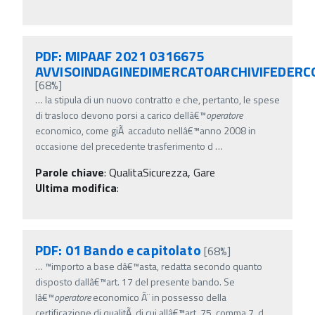
PDF: MIPAAF 2021 0316675
AVVISOINDAGINEDIMERCATOARCHIVIFEDERC
[68%]
…
la stipula di un nuovo contratto e che, pertanto, le spese
di trasloco devono porsi a carico dellâ€™
operatore
economico, come giÃ accaduto nellâ€™anno 2008 in
occasione del precedente trasferimento d
…
Parole chiave
:
QualitaSicurezza, Gare
Ultima modifica
:
PDF: 01 Bando e capitolato
[68%]
…
™importo a base dâ€™asta, redatta secondo quanto
disposto dallâ€™art. 17 del presente bando. Se
lâ€™
operatore
economico Ã¨ in possesso della
certificazione di qualitÃ di cui allâ€™art. 75, comma 7, d
…