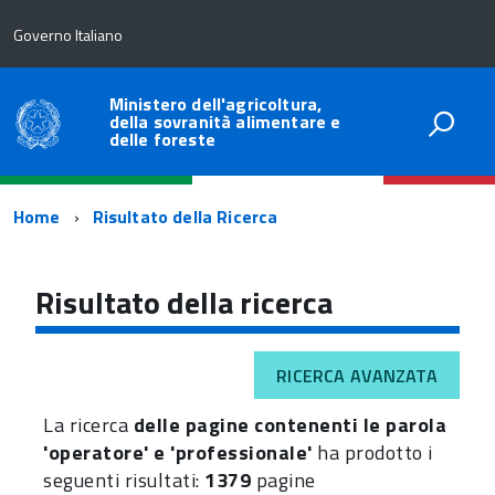
Governo Italiano
Ministero dell'agricoltura,
della sovranità alimentare e
delle foreste
Percorso
Home
Risultato della Ricerca
di
navigazione
Risultato della ricerca
RICERCA AVANZATA
La ricerca
delle pagine contenenti le parola
'operatore' e 'professionale'
ha prodotto i
seguenti risultati:
1379
pagine