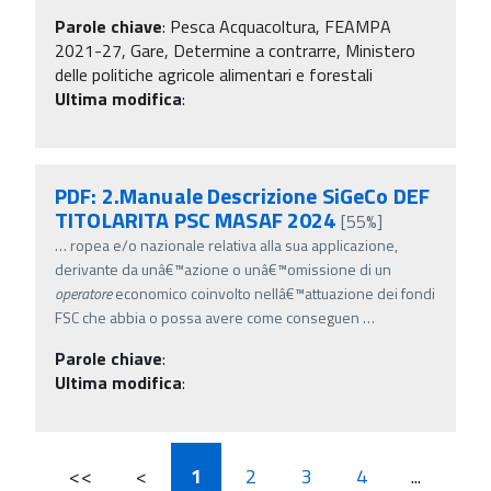
Parole chiave
:
Pesca Acquacoltura, FEAMPA
2021-27, Gare, Determine a contrarre, Ministero
delle politiche agricole alimentari e forestali
Ultima modifica
:
PDF: 2.Manuale Descrizione SiGeCo DEF
TITOLARITA PSC MASAF 2024
[55%]
…
ropea e/o nazionale relativa alla sua applicazione,
derivante da unâ€™azione o unâ€™omissione di un
operatore
economico coinvolto nellâ€™attuazione dei fondi
FSC che abbia o possa avere come conseguen
…
Parole chiave
:
Ultima modifica
:
<<
<
1
2
3
4
...