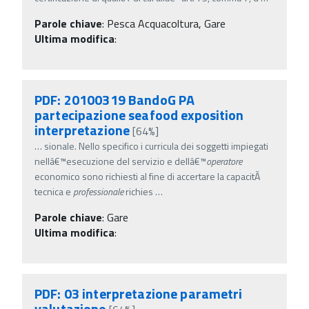
Parole chiave
:
Pesca Acquacoltura, Gare
Ultima modifica
:
PDF: 20100319 BandoG PA
partecipazione seafood exposition
interpretazione
[64%]
…
sionale. Nello specifico i curricula dei soggetti impiegati
nellâ€™esecuzione del servizio e dellâ€™
operatore
economico sono richiesti al fine di accertare la capacitÃ
tecnica e
professionale
richies
…
Parole chiave
:
Gare
Ultima modifica
:
PDF: 03 interpretazione parametri
valutazione