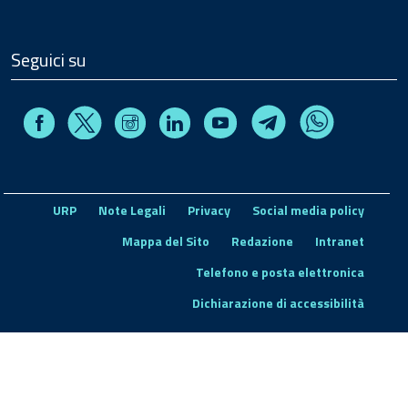
Seguici su
Facebook
Instagram
Linkedin
Youtube
X
Telegram
Whatsapp
URP
Note Legali
Privacy
Social media policy
Mappa del Sito
Redazione
Intranet
Telefono e posta elettronica
Dichiarazione di accessibilità