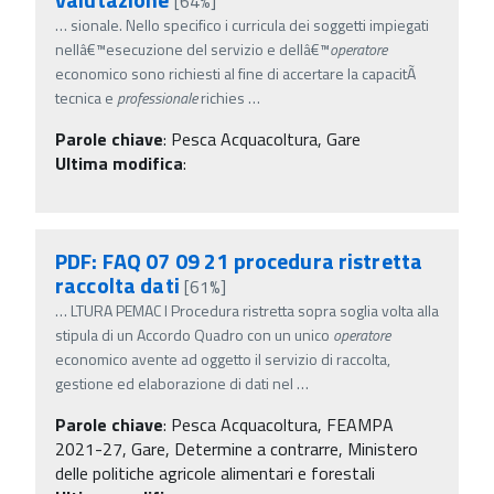
[64%]
…
sionale. Nello specifico i curricula dei soggetti impiegati
nellâ€™esecuzione del servizio e dellâ€™
operatore
economico sono richiesti al fine di accertare la capacitÃ
tecnica e
professionale
richies
…
Parole chiave
:
Pesca Acquacoltura, Gare
Ultima modifica
:
PDF: FAQ 07 09 21 procedura ristretta
raccolta dati
[61%]
…
LTURA PEMAC I Procedura ristretta sopra soglia volta alla
stipula di un Accordo Quadro con un unico
operatore
economico avente ad oggetto il servizio di raccolta,
gestione ed elaborazione di dati nel
…
Parole chiave
:
Pesca Acquacoltura, FEAMPA
2021-27, Gare, Determine a contrarre, Ministero
delle politiche agricole alimentari e forestali