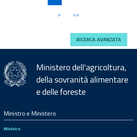
>
>>
RICERCA AVANZATA
Ministero dell'agricoltura,
della sovranità alimentare
e delle foreste
Menu
Footer
Ministro e Ministero
Ministro