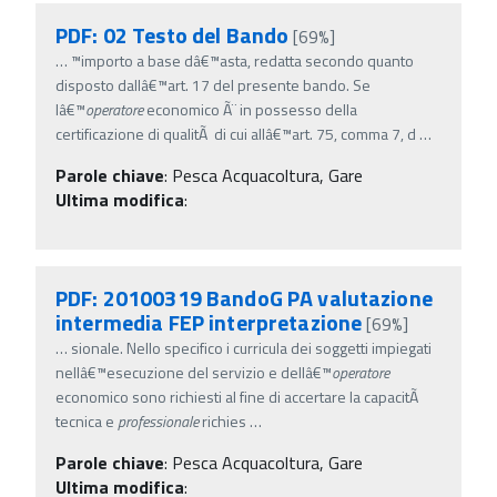
PDF: 02 Testo del Bando
[69%]
…
™importo a base dâ€™asta, redatta secondo quanto
disposto dallâ€™art. 17 del presente bando. Se
lâ€™
operatore
economico Ã¨ in possesso della
certificazione di qualitÃ di cui allâ€™art. 75, comma 7, d
…
Parole chiave
:
Pesca Acquacoltura, Gare
Ultima modifica
:
PDF: 20100319 BandoG PA valutazione
intermedia FEP interpretazione
[69%]
…
sionale. Nello specifico i curricula dei soggetti impiegati
nellâ€™esecuzione del servizio e dellâ€™
operatore
economico sono richiesti al fine di accertare la capacitÃ
tecnica e
professionale
richies
…
Parole chiave
:
Pesca Acquacoltura, Gare
Ultima modifica
: