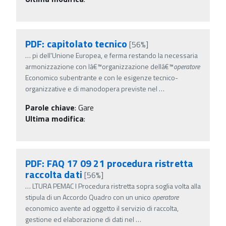
PDF: capitolato tecnico
[56%]
…
pi dell'Unione Europea, e ferma restando la necessaria
armonizzazione con lâ€™organizzazione dellâ€™
operatore
Economico subentrante e con le esigenze tecnico-
organizzative e di manodopera previste nel
…
Parole chiave
:
Gare
Ultima modifica
:
PDF: FAQ 17 09 21 procedura ristretta
raccolta dati
[56%]
…
LTURA PEMAC I Procedura ristretta sopra soglia volta alla
stipula di un Accordo Quadro con un unico
operatore
economico avente ad oggetto il servizio di raccolta,
gestione ed elaborazione di dati nel
…