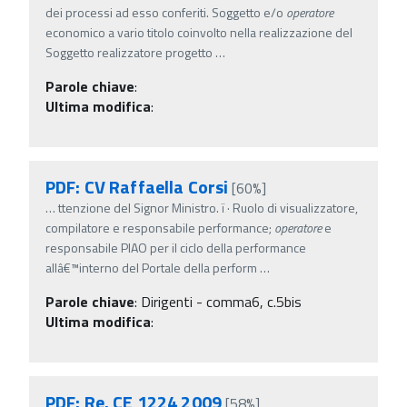
dei processi ad esso conferiti. Soggetto e/o
operatore
economico a vario titolo coinvolto nella realizzazione del
Soggetto realizzatore progetto
…
Parole chiave
:
Ultima modifica
:
PDF: CV Raffaella Corsi
[60%]
…
ttenzione del Signor Ministro. ï‚· Ruolo di visualizzatore,
compilatore e responsabile performance;
operatore
e
responsabile PIAO per il ciclo della performance
allâ€™interno del Portale della perform
…
Parole chiave
:
Dirigenti - comma6, c.5bis
Ultima modifica
:
PDF: Re. CE 1224 2009
[58%]