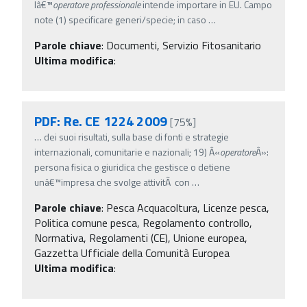
lâ€™
operatore
professionale
intende importare in EU. Campo
note (1) specificare generi/specie; in caso
…
Parole chiave
:
Documenti, Servizio Fitosanitario
Ultima modifica
:
PDF: Re. CE 1224 2009
[75%]
…
dei suoi risultati, sulla base di fonti e strategie
internazionali, comunitarie e nazionali; 19) Â«
operatore
Â»:
persona fisica o giuridica che gestisce o detiene
unâ€™impresa che svolge attivitÃ con
…
Parole chiave
:
Pesca Acquacoltura, Licenze pesca,
Politica comune pesca, Regolamento controllo,
Normativa, Regolamenti (CE), Unione europea,
Gazzetta Ufficiale della Comunità Europea
Ultima modifica
: