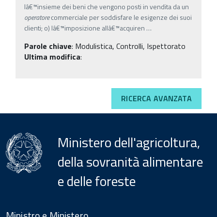
lâ€™insieme dei beni che vengono posti in vendita da un
operatore
commerciale per soddisfare le esigenze dei suoi
clienti; o) lâ€™imposizione allâ€™acquiren
…
Parole chiave
:
Modulistica, Controlli, Ispettorato
Ultima modifica
:
RICERCA AVANZATA
Ministero dell'agricoltura,
della sovranità alimentare
e delle foreste
Menu
Footer
Ministro e Ministero