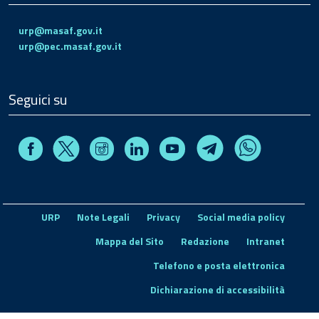
urp@masaf.gov.it
urp@pec.masaf.gov.it
Seguici su
Facebook
Instagram
Linkedin
Youtube
X
Telegram
Whatsapp
URP
Note Legali
Privacy
Social media policy
Mappa del Sito
Redazione
Intranet
Telefono e posta elettronica
Dichiarazione di accessibilità