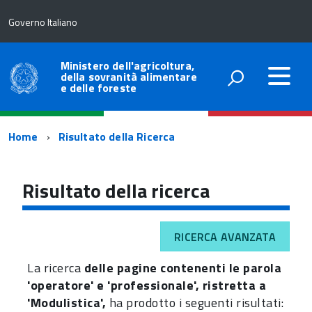
Governo Italiano
Ministero dell'agricoltura,
della sovranità alimentare
e delle foreste
Percorso
Home
Risultato della Ricerca
di
navigazione
Risultato della ricerca
RICERCA AVANZATA
La ricerca
delle pagine contenenti le parola
'operatore' e 'professionale', ristretta a
'Modulistica',
ha prodotto i seguenti risultati: