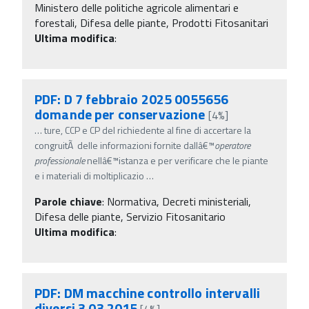
Ministero delle politiche agricole alimentari e
forestali, Difesa delle piante, Prodotti Fitosanitari
Ultima modifica
:
PDF: D 7 febbraio 2025 0055656
domande per conservazione
[4%]
…
ture, CCP e CP del richiedente al fine di accertare la
congruitÃ delle informazioni fornite dallâ€™
operatore
professionale
nellâ€™istanza e per verificare che le piante
e i materiali di moltiplicazio
…
Parole chiave
:
Normativa, Decreti ministeriali,
Difesa delle piante, Servizio Fitosanitario
Ultima modifica
:
PDF: DM macchine controllo intervalli
diversi 3 03 2015
[4%]