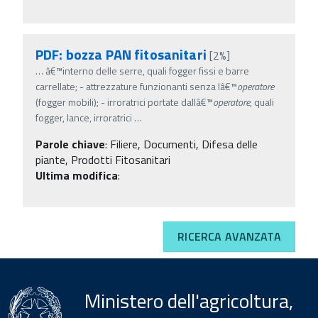
PDF: bozza PAN fitosanitari
[2%]
…
â€™interno delle serre, quali fogger fissi e barre
carrellate; - attrezzature funzionanti senza lâ€™
operatore
(fogger mobili); - irroratrici portate dallâ€™
operatore
, quali
fogger, lance, irroratrici
…
Parole chiave
:
Filiere, Documenti, Difesa delle
piante, Prodotti Fitosanitari
Ultima modifica
:
RICERCA AVANZATA
Ministero dell'agricoltura,