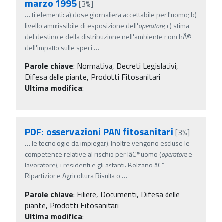
marzo 1995
[3%]
…
ti elementi: a) dose giornaliera accettabile per l'uomo; b)
livello ammissibile di esposizione dell'
operatore
; c) stima
del destino e della distribuzione nell'ambiente nonchÃ©
dell'impatto sulle speci
…
Parole chiave
:
Normativa, Decreti Legislativi,
Difesa delle piante, Prodotti Fitosanitari
Ultima modifica
:
PDF: osservazioni PAN fitosanitari
[3%]
…
le tecnologie da impiegar). Inoltre vengono escluse le
competenze relative al rischio per lâ€™uomo (
operatore
e
lavoratore), i residenti e gli astanti. Bolzano â€“
Ripartizione Agricoltura Risulta o
…
Parole chiave
:
Filiere, Documenti, Difesa delle
piante, Prodotti Fitosanitari
Ultima modifica
: