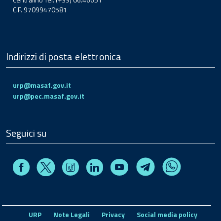
C.F. 97099470581
Indirizzi di posta elettronica
urp@masaf.gov.it
urp@pec.masaf.gov.it
Seguici su
Facebook
Instagram
Linkedin
Youtube
X
Telegram
Whatsapp
URP
Note Legali
Privacy
Social media policy