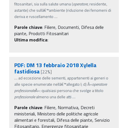
fitosanitari, sia sulla salute umana (
operatore
, residente,
astante) che sullâ€™ambiente (riduzione dei fenomeni di
deriva e ruscellamento
…
Parole chiave
:
Filiere, Documenti, Difesa delle
piante, Prodotti Fitosanitari
Ultima modifica
:
PDF: DM 13 febbraio 2018 Xylella
fastidiosa
[22%]
…
ad eccezione delle sementi, appartenenti ai generi o
alle specie enumerate nellâ€™allegato I; d) Â«
operatore
professionale
Â»: qualsiasi persona che svolge a titolo
professionale
almeno una delle atti
…
Parole chiave
:
Filiere, Normativa, Decreti
ministeriali, Ministero delle politiche agricole
alimentari e forestali, Difesa delle piante, Servizio
Fitosanitario, Emergenze fitosanitarie