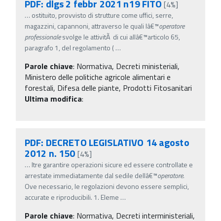
PDF: dlgs 2 febbr 2021 n19 FITO
[4%]
…
ostituito, provvisto di strutture come uffici, serre,
magazzini, capannoni, attraverso le quali lâ€™
operatore
professionale
svolge le attivitÃ di cui allâ€™articolo 65,
paragrafo 1, del regolamento (
…
Parole chiave
:
Normativa, Decreti ministeriali,
Ministero delle politiche agricole alimentari e
forestali, Difesa delle piante, Prodotti Fitosanitari
Ultima modifica
:
PDF: DECRETO LEGISLATIVO 14 agosto
2012 n. 150
[4%]
…
ltre garantire operazioni sicure ed essere controllate e
arrestate immediatamente dal sedile dellâ€™
operatore
.
Ove necessario, le regolazioni devono essere semplici,
accurate e riproducibili. 1. Eleme
…
Parole chiave
:
Normativa, Decreti interministeriali,