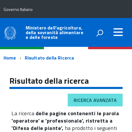
Governo Italiano
Ministero dell'agricoltura,
della sovranità alimentare
e delle foreste
Percorso
Home
Risultato della Ricerca
di
navigazione
Risultato della ricerca
RICERCA AVANZATA
La ricerca
delle pagine contenenti le parola
'operatore' e 'professionale', ristretta a
'Difesa delle piante',
ha prodotto i seguenti