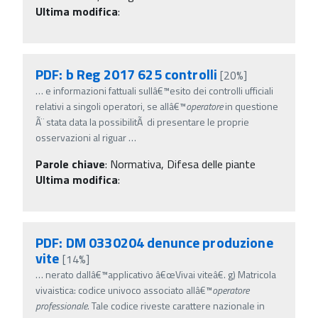
Ultima modifica
:
PDF: b Reg 2017 625 controlli
[20%]
…
e informazioni fattuali sullâ€™esito dei controlli ufficiali
relativi a singoli operatori, se allâ€™
operatore
in questione
Ã¨ stata data la possibilitÃ di presentare le proprie
osservazioni al riguar
…
Parole chiave
:
Normativa, Difesa delle piante
Ultima modifica
:
PDF: DM 0330204 denunce produzione
vite
[14%]
…
nerato dallâ€™applicativo â€œVivai viteâ€. g) Matricola
vivaistica: codice univoco associato allâ€™
operatore
professionale
. Tale codice riveste carattere nazionale in