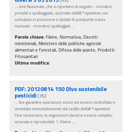
…
one Nazionale, che si riportano di seguito: - irroratrici
portatili e spalleggiate, azionate dallâ€™
operatore
, con
serbatoio in pressione o dotate di pompante a leva
manuale; - irroratrici spalleggiat
…
Parole chiave
:
Filiere, Normativa, Decreti
ministeriali, Ministero delle politiche agricole
alimentari e forestali, Difesa delle piante, Prodotti
Fitosanitari
Ultima modifica
:
PDF: 20120814 150 Dlvo sostenibile
pesticidi
[3%]
…
ltre garantire operazioni sicure ed essere controllate e
arrestate immediatamente dal sedile dellâ€™
operatore
.
Ove necessario, le regolazioni devono essere semplici,
accurate e riproducibili. 1. Eleme
…