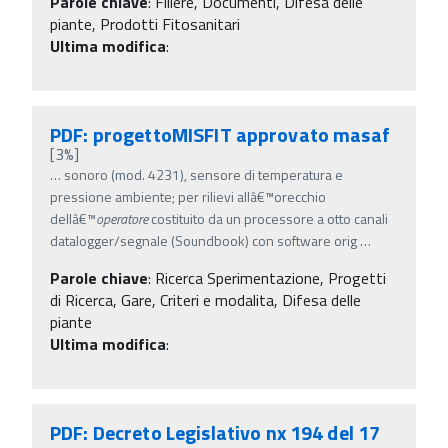
Parole chiave
:
Filiere, Documenti, Difesa delle
piante, Prodotti Fitosanitari
Ultima modifica
:
PDF: progettoMISFIT approvato masaf
[3%]
…
sonoro (mod. 4231), sensore di temperatura e
pressione ambiente; per rilievi allâ€™orecchio
dellâ€™
operatore
costituito da un processore a otto canali
datalogger/segnale (Soundbook) con software orig
…
Parole chiave
:
Ricerca Sperimentazione, Progetti
di Ricerca, Gare, Criteri e modalita, Difesa delle
piante
Ultima modifica
:
PDF: Decreto Legislativo nx 194 del 17