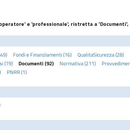
operatore' e 'professionale', ristretta a 'Documenti',
(49)
Fondi e Finanziamenti (16)
QualitaSicurezza (28)
i (19)
Documenti (92)
Normativa (211)
Provvediment
)
PNRR (1)
F