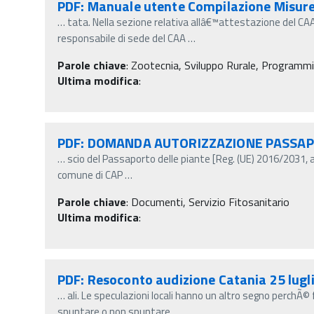
PDF: Manuale utente Compilazione Misure 
…
tata. Nella sezione relativa allâ€™attestazione del CAA
responsabile di sede del CAA
…
Parole chiave
:
Zootecnia, Sviluppo Rurale, Program
Ultima modifica
:
PDF: DOMANDA AUTORIZZAZIONE PASSA
…
scio del Passaporto delle piante [Reg. (UE) 2016/2031, 
comune di CAP
…
Parole chiave
:
Documenti, Servizio Fitosanitario
Ultima modifica
:
PDF: Resoconto audizione Catania 25 lugl
…
ali. Le speculazioni locali hanno un altro segno perchÃ
spuntare o non spuntare
…