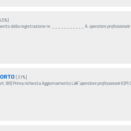
45%]
namento della registrazione nr. ___________ A.
operatore
professionale
PORTO
[37%]
art. 89] Prima richiesta Aggiornamento Lâ€˜
operatore
professionale
(OP) 