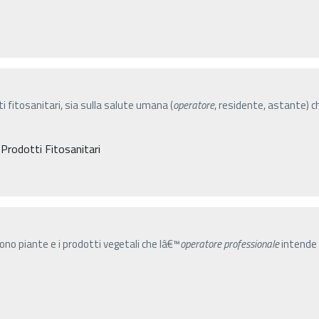
ti fitosanitari, sia sulla salute umana (
operatore
, residente, astante) c
 Prodotti Fitosanitari
gono piante e i prodotti vegetali che lâ€™
operatore
professionale
intende 