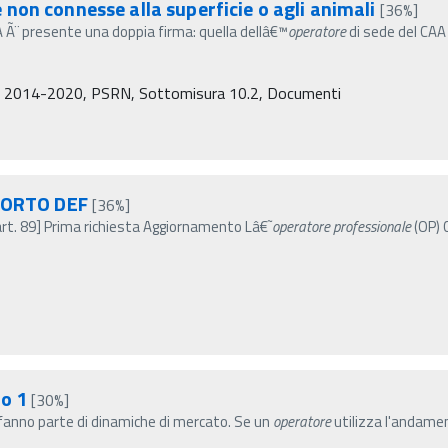
non connesse alla superficie o agli animali
[36%]
 Ã¨ presente una doppia firma: quella dellâ€™
operatore
di sede del CAA
mi 2014-2020, PSRN, Sottomisura 10.2, Documenti
PORTO DEF
[36%]
art. 89] Prima richiesta Aggiornamento Lâ€˜
operatore
professionale
(OP) 
io 1
[30%]
© fanno parte di dinamiche di mercato. Se un
operatore
utilizza l'andame