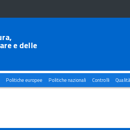
ura,
are e delle
Politiche europee
Politiche nazionali
Controlli
Qualit