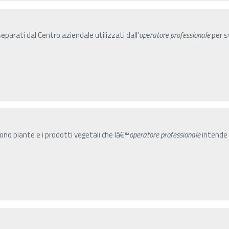
parati dal Centro aziendale utilizzati dall'
operatore
professionale
per sv
gono piante e i prodotti vegetali che lâ€™
operatore
professionale
intende 