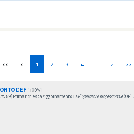
<<
<
1
2
3
4
...
>
>>
PORTO DEF
[100%]
art. 89] Prima richiesta Aggiornamento Lâ€˜
operatore
professionale
(OP) 