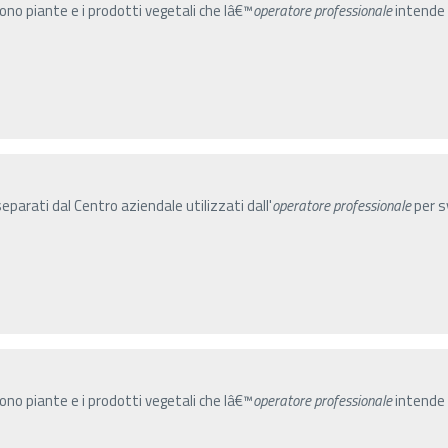
gono piante e i prodotti vegetali che lâ€™
operatore
professionale
intende 
parati dal Centro aziendale utilizzati dall'
operatore
professionale
per sv
gono piante e i prodotti vegetali che lâ€™
operatore
professionale
intende 