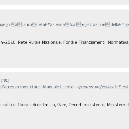
gniacaricodellâ€™azienda 5.a.registrazione dellâ€™
op
…
4-2020, Rete Rurale Nazionale, Fondi e Finanziamenti, Normativa, De
[3%]
dell'accesso consultare il Manuale Utente -
operatore
professionale
Serviz
atti di filiera e di distretto, Gare, Decreti ministeriali, Ministero de