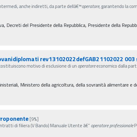
intermedi, anche indiretti, da parte dellâ€™
operatore
, garantendo la co
va, Decreti del Presidente della Repubblica, Presidente della Repubb
vanidiplomati rev13102022defGAB21102022 003 
e costituiscono motivo di esclusione di un
operatore
economico dalla part
isteriali, Ministero della agricoltura, della sovranità alimentare e d
Proponente
[9%]
ratti di filiera (V Bando) Manuale Utente â€“
operatore
professionale
P