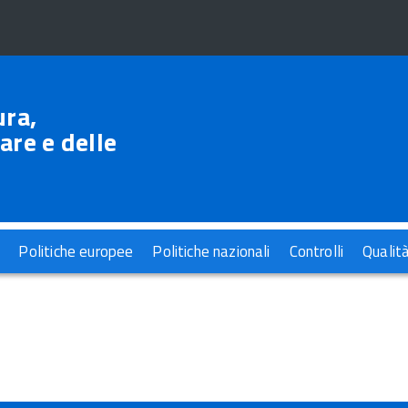
ura,
are e delle
Politiche europee
Politiche nazionali
Controlli
Qualit