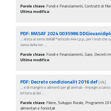
Parole chiave
:
Fondi e Finanziamenti, Contratti di filie
Ultima modifica
:
PDF: MASAF 2024 0035986 DDGiovanidipl
…
iesta ai sensi dellâ€™articolo 444 c.p.p., per i reati che
sensi della nor
…
Parole chiave
:
Fondi e Finanziamenti, Gare, Decreti min
Ultima modifica
:
PDF: Decreto condizionalit 2016 def
[4%]
…
e di mangimi o alimenti per gli animali - Impegni a caric
lettera a) del
…
Parole chiave
:
Filiere, Sviluppo Rurale, Programmi 201
alimentari e forestali