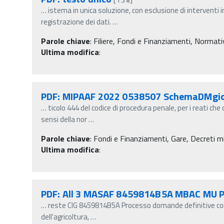
…
istema in unica soluzione, con esclusione di interventi 
registrazione dei dati.
…
Parole chiave
:
Filiere, Fondi e Finanziamenti, Normati
Ultima modifica
:
PDF: MIPAAF 2022 0538507 SchemaDMgio
…
ticolo 444 del codice di procedura penale, per i reati ch
sensi della nor
…
Parole chiave
:
Fondi e Finanziamenti, Gare, Decreti min
Ultima modifica
:
PDF: All 3 MASAF 8459814B5A MBAC MU 
…
reste CIG 8459814B5A Processo domande definitive cont
dell'agricoltura,
…