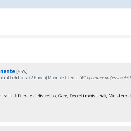
nente
[55%]
ratti di filiera (V Bando) Manuale Utente â€“
operatore
professionale
P
atti di filiera e di distretto, Gare, Decreti ministeriali, Ministero de