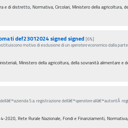
ra e di distretto, Normativa, Circolari, Ministero della agricoltura, 
omati def23012024 signed signed
[6%]
 costituiscono motivo di esclusione di un
operatore
economico dalla parte
isteriali, Ministero della agricoltura, della sovranità alimentare e d
o dellâ€™azienda 5.a. registrazione dellâ€™
operatore
allâ€™autoritÃ regi
4-2020, Rete Rurale Nazionale, Fondi e Finanziamenti, Normativa, De