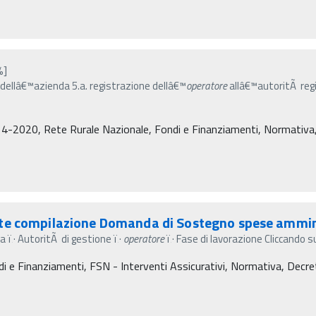
%]
o dellâ€™azienda 5.a. registrazione dellâ€™
operatore
allâ€™autoritÃ regi
4-2020, Rete Rurale Nazionale, Fondi e Finanziamenti, Normativa, De
nte compilazione Domanda di Sostegno spese ammin
 ï‚· AutoritÃ di gestione ï‚·
operatore
ï‚· Fase di lavorazione Cliccando s
 e Finanziamenti, FSN - Interventi Assicurativi, Normativa, Decreti m