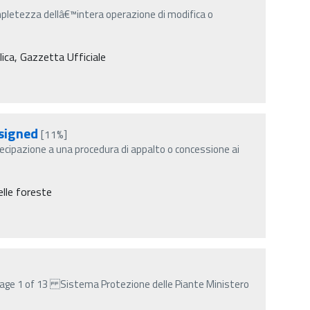
mpletezza dellâ€™intera operazione di modifica o
lica, Gazzetta Ufficiale
signed
[11%]
ecipazione a una procedura di appalto o concessione ai
elle foreste
age 1 of 13 Sistema Protezione delle Piante Ministero