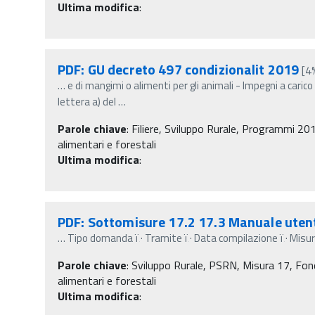
Ultima modifica
:
PDF: GU decreto 497 condizionalit 2019
[4
…
e di mangimi o alimenti per gli animali - Impegni a caric
lettera a) del
…
Parole chiave
:
Filiere, Sviluppo Rurale, Programmi 201
alimentari e forestali
Ultima modifica
:
PDF: Sottomisure 17.2 17.3 Manuale ute
…
Tipo domanda ï‚· Tramite ï‚· Data compilazione ï‚· Misura
Parole chiave
:
Sviluppo Rurale, PSRN, Misura 17, Fondi
alimentari e forestali
Ultima modifica
: