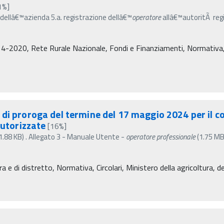
1%]
o dellâ€™azienda 5.a. registrazione dellâ€™
operatore
allâ€™autoritÃ regi
4-2020, Rete Rurale Nazionale, Fondi e Finanziamenti, Normativa, De
di proroga del termine del 17 maggio 2024 per il co
autorizzate
[16%]
(11.88 KB) . Allegato 3 - Manuale Utente -
operatore
professionale
(1.75 MB)
ra e di distretto, Normativa, Circolari, Ministero della agricoltura, 