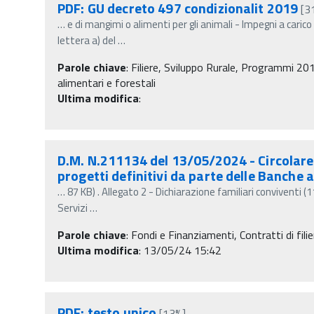
PDF: GU decreto 497 condizionalit 2019
[3
…
e di mangimi o alimenti per gli animali - Impegni a caric
lettera a) del
…
Parole chiave
:
Filiere, Sviluppo Rurale, Programmi 201
alimentari e forestali
Ultima modifica
:
D.M. N.211134 del 13/05/2024 - Circolare 
progetti definitivi da parte delle Banche 
…
87 KB) . Allegato 2 - Dichiarazione familiari conviventi 
Servizi
…
Parole chiave
:
Fondi e Finanziamenti, Contratti di filie
Ultima modifica
: 13/05/24 15:42
PDF: testo unico
[13%]