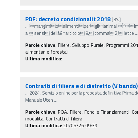
PDF: decreto condizionalit 2018
[3%]
…
mangimioalimentiperglianimaliÍ²Impe
ai sensi dellâ€™articolo 9, comma 2, lette
Parole chiave
:
Filiere, Sviluppo Rurale, Programmi 201
alimentari e forestali
Ultima modifica
:
Contratti di filiera e di distretto (V bando)
…
2024 . Servizio online per la proposta definitiva Prima 
Manuale Uten
…
Parole chiave
:
PQA, Filiere, Fondi e Finanziamenti, Contr
modalita, Contratti di filiera
Ultima modifica
: 20/05/26 09:39