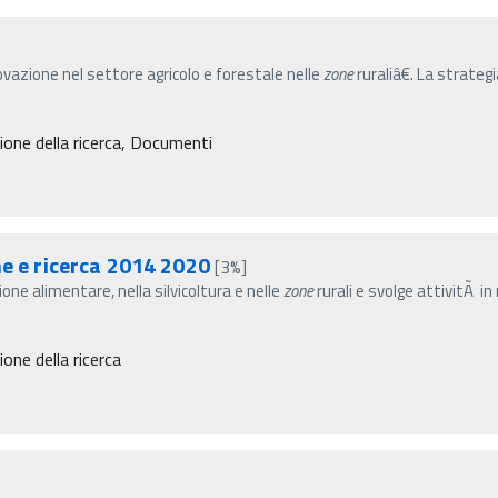
azione nel settore agricolo e forestale nelle
zone
ruraliâ€. La strate
one della ricerca, Documenti
ne e ricerca 2014 2020
[3%]
one alimentare, nella silvicoltura e nelle
zone
rurali e svolge attivitÃ i
ne della ricerca