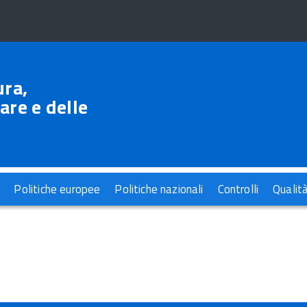
ura,
are e delle
Politiche europee
Politiche nazionali
Controlli
Qualit