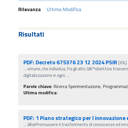
Rilevanza
Ultima Modifica
Risultati
PDF: Decreto 675376 23 12 2024 PSIR
[6%]
…
omune, che individua, fra gli altri, lâ€™obiettivo tras
digitalizzazione in agric
…
Parole chiave
:
Ricerca Sperimentazione, Programmazio
Ultima modifica
:
PDF: 1 Piano strategico per l innovazione 
…
â€œPromuovere il trasferimento di conoscenze ed innov