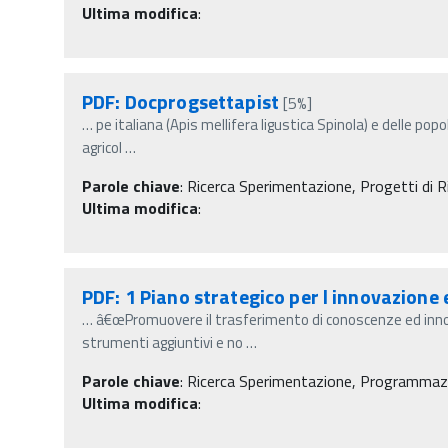
Ultima modifica
:
PDF: Docprogsettapist
[5%]
…
pe italiana (Apis mellifera ligustica Spinola) e delle pop
agricol
…
Parole chiave
:
Ricerca Sperimentazione, Progetti di Ri
Ultima modifica
:
PDF: 1 Piano strategico per l innovazione 
…
â€œPromuovere il trasferimento di conoscenze ed innov
strumenti aggiuntivi e no
…
Parole chiave
:
Ricerca Sperimentazione, Programmazio
Ultima modifica
: