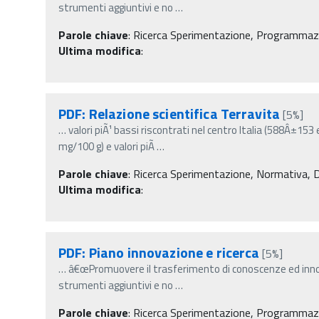
strumenti aggiuntivi e no
…
Parole chiave
:
Ricerca Sperimentazione, Programmazio
Ultima modifica
:
PDF: Relazione scientifica Terravita
[5%]
…
valori piÃ¹ bassi riscontrati nel centro Italia (588Â±
mg/100 g) e valori piÃ
…
Parole chiave
:
Ricerca Sperimentazione, Normativa, Decr
Ultima modifica
:
PDF: Piano innovazione e ricerca
[5%]
…
â€œPromuovere il trasferimento di conoscenze ed innov
strumenti aggiuntivi e no
…
Parole chiave
:
Ricerca Sperimentazione, Programmazi