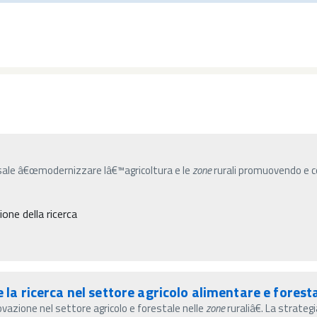
versale â€œmodernizzare lâ€™agricoltura e le
zone
rurali promuovendo e c
ne della ricerca
e la ricerca nel settore agricolo alimentare e fores
azione nel settore agricolo e forestale nelle
zone
ruraliâ€. La strate