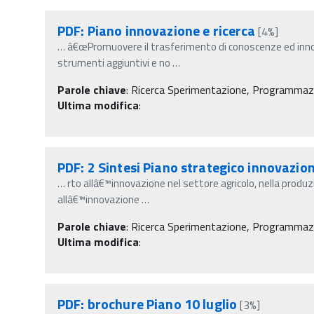
PDF: Piano innovazione e ricerca
[4%]
…
â€œPromuovere il trasferimento di conoscenze ed innov
strumenti aggiuntivi e no
…
Parole chiave
:
Ricerca Sperimentazione, Programmazi
Ultima modifica
:
PDF: 2 Sintesi Piano strategico innovazio
…
rto allâ€™innovazione nel settore agricolo, nella produzi
allâ€™innovazione
…
Parole chiave
:
Ricerca Sperimentazione, Programmazio
Ultima modifica
:
PDF: brochure Piano 10 luglio
[3%]