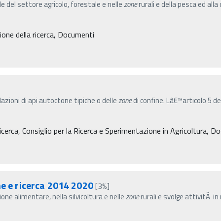
de del settore agricolo, forestale e nelle
zone
rurali e della pesca ed alla
one della ricerca, Documenti
olazioni di api autoctone tipiche o delle
zone
di confine. Lâ€™articolo 5 de
cerca, Consiglio per la Ricerca e Sperimentazione in Agricoltura, D
ne e ricerca 2014 2020
[3%]
one alimentare, nella silvicoltura e nelle
zone
rurali e svolge attivitÃ i