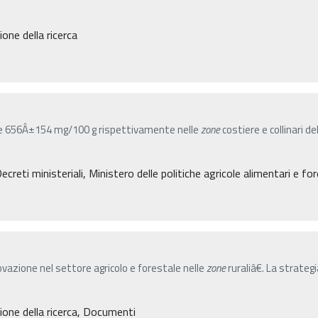
ne della ricerca
153 e 656Â±154 mg/100 g rispettivamente nelle
zone
costiere e collinari 
eti ministeriali, Ministero delle politiche agricole alimentari e for
azione nel settore agricolo e forestale nelle
zone
ruraliâ€. La strate
one della ricerca, Documenti