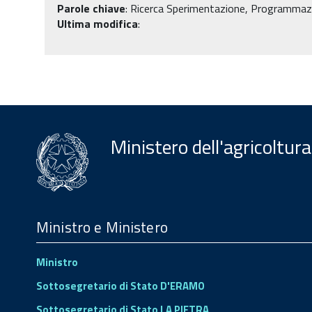
Parole chiave
:
Ricerca Sperimentazione, Programmazio
Ultima modifica
:
Ministero dell'agricoltura
Menu
Footer
Ministro e Ministero
Ministro
Sottosegretario di Stato D'ERAMO
Sottosegretario di Stato LA PIETRA