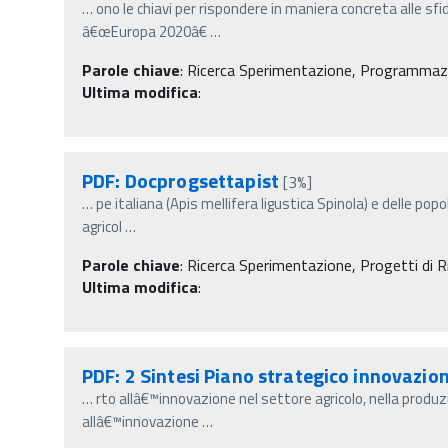
…
ono le chiavi per rispondere in maniera concreta alle sfi
â€œEuropa 2020â€
…
Parole chiave
:
Ricerca Sperimentazione, Programmazi
Ultima modifica
:
PDF: Docprogsettapist
[3%]
…
pe italiana (Apis mellifera ligustica Spinola) e delle pop
agricol
…
Parole chiave
:
Ricerca Sperimentazione, Progetti di Ri
Ultima modifica
:
PDF: 2 Sintesi Piano strategico innovazio
…
rto allâ€™innovazione nel settore agricolo, nella produzi
allâ€™innovazione
…