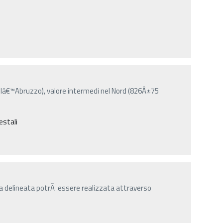
dellâ€™Abruzzo), valore intermedi nel Nord (826Â±75
estali
gia delineata potrÃ essere realizzata attraverso