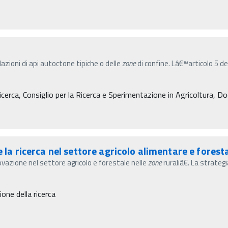
olazioni di api autoctone tipiche o delle
zone
di confine. Lâ€™articolo 5 de
cerca, Consiglio per la Ricerca e Sperimentazione in Agricoltura, D
e la ricerca nel settore agricolo alimentare e fores
azione nel settore agricolo e forestale nelle
zone
ruraliâ€. La strate
ne della ricerca