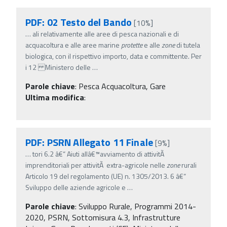
PDF: 02 Testo del Bando
[10%]
…
ali relativamente alle aree di pesca nazionali e di
acquacoltura e alle aree marine
protette
e alle
zone
di tutela
biologica, con il rispettivo importo, data e committente. Per
i 12 Ministero delle
…
Parole chiave
:
Pesca Acquacoltura, Gare
Ultima modifica
:
PDF: PSRN Allegato 11 Finale
[9%]
…
tori 6.2 â€“ Aiuti allâ€™avviamento di attivitÃ
imprenditoriali per attivitÃ extra-agricole nelle
zone
rurali
Articolo 19 del regolamento (UE) n. 1305/2013. 6 â€“
Sviluppo delle aziende agricole e
…
Parole chiave
:
Sviluppo Rurale, Programmi 2014-
2020, PSRN, Sottomisura 4.3, Infrastrutture