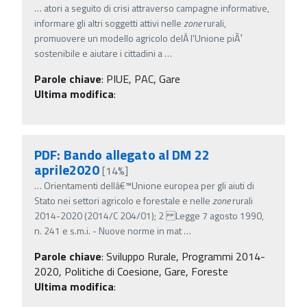
…
atori a seguito di crisi attraverso campagne informative,
informare gli altri soggetti attivi nelle
zone
rurali,
promuovere un modello agricolo delÂ­ l'Unione piÃ¹
sostenibile e aiutare i cittadini a
…
Parole chiave
:
PIUE, PAC, Gare
Ultima modifica
:
PDF: Bando allegato al DM 22
aprile2020
[14%]
…
Orientamenti dellâ€™Unione europea per gli aiuti di
Stato nei settori agricolo e forestale e nelle
zone
rurali
2014-2020 (2014/C 204/01); 2 Legge 7 agosto 1990,
n. 241 e s.m.i. - Nuove norme in mat
…
Parole chiave
:
Sviluppo Rurale, Programmi 2014-
2020, Politiche di Coesione, Gare, Foreste
Ultima modifica
: