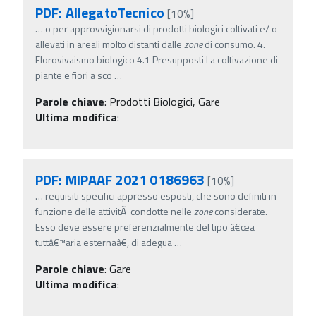
PDF: AllegatoTecnico
[10%]
…
o per approvvigionarsi di prodotti biologici coltivati e/ o
allevati in areali molto distanti dalle
zone
di consumo. 4.
Florovivaismo biologico 4.1 Presupposti La coltivazione di
piante e fiori a sco
…
Parole chiave
:
Prodotti Biologici, Gare
Ultima modifica
:
PDF: MIPAAF 2021 0186963
[10%]
…
requisiti specifici appresso esposti, che sono definiti in
funzione delle attivitÃ condotte nelle
zone
considerate.
Esso deve essere preferenzialmente del tipo â€œa
tuttâ€™aria esternaâ€, di adegua
…
Parole chiave
:
Gare
Ultima modifica
: