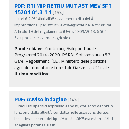
PDF: RTI MIP RETRU MUT AST MEV SFT
15201 01.3 1 1
[15%]
…
tori 6.2 â€“ Aiuti allâ€™avviamento di attivitÃ
imprenditoriali per attivitÃ extra-agricole nelle
zone
rurali
Articolo 19 del regolamento (UE) n. 1305/2013. 6 â€“
Sviluppo delle aziende agricole e
…
Parole chiave
:
Zootecnia, Sviluppo Rurale,
Programmi 2014-2020, PSRN, Sottomisura 16.2,
Gare, Regolamenti (CE), Ministero delle politiche
agricole alimentari e forestali, Gazzetta Ufficiale
Ultima modifica
:
PDF: Avviso indagine
[14%]
…
requisiti specifici appresso esposti, che sono definiti in
funzione delle attivitÃ condotte nelle
zone
considerate.
Esso deve essere del tipo â€œa tuttâ€™aria esternaâ€, di
adeguata potenza sia in
…