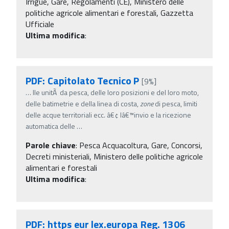
Irrigue, Gare, Regolamenti (CE), Ministero delle
politiche agricole alimentari e forestali, Gazzetta
Ufficiale
Ultima modifica
:
PDF: Capitolato Tecnico P
[9%]
…
lle unitÃ da pesca, delle loro posizioni e del loro moto,
delle batimetrie e della linea di costa,
zone
di pesca, limiti
delle acque territoriali ecc. â€¢ lâ€™invio e la ricezione
automatica delle
…
Parole chiave
:
Pesca Acquacoltura, Gare, Concorsi,
Decreti ministeriali, Ministero delle politiche agricole
alimentari e forestali
Ultima modifica
:
PDF: https eur lex.europa Reg. 1306