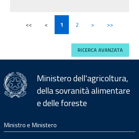
<<
<
1
2
>
>>
RICERCA AVANZATA
Ministero dell'agricoltura,
della sovranità alimentare
e delle foreste
Menu
Footer
Ministro e Ministero