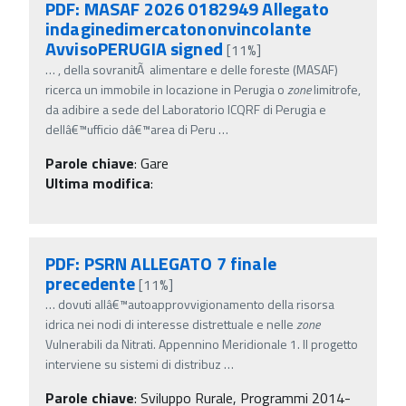
PDF: MASAF 2026 0182949 Allegato
indaginedimercatononvincolante
AvvisoPERUGIA signed
[11%]
…
, della sovranitÃ alimentare e delle foreste (MASAF)
ricerca un immobile in locazione in Perugia o
zone
limitrofe,
da adibire a sede del Laboratorio ICQRF di Perugia e
dellâ€™ufficio dâ€™area di Peru
…
Parole chiave
:
Gare
Ultima modifica
:
PDF: PSRN ALLEGATO 7 finale
precedente
[11%]
…
dovuti allâ€™autoapprovvigionamento della risorsa
idrica nei nodi di interesse distrettuale e nelle
zone
Vulnerabili da Nitrati. Appennino Meridionale 1. Il progetto
interviene su sistemi di distribuz
…
Parole chiave
:
Sviluppo Rurale, Programmi 2014-