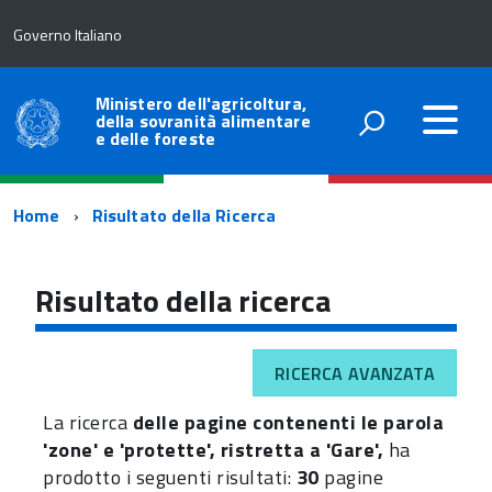
Governo Italiano
Ministero dell'agricoltura,
della sovranità alimentare
e delle foreste
Percorso
Home
Risultato della Ricerca
di
navigazione
Risultato della ricerca
RICERCA AVANZATA
La ricerca
delle pagine contenenti le parola
'zone' e 'protette', ristretta a 'Gare',
ha
prodotto i seguenti risultati:
30
pagine