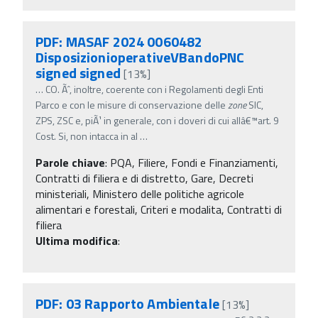
PDF: MASAF 2024 0060482
DisposizionioperativeVBandoPNC
signed signed
[13%]
…
CO. Ãˆ, inoltre, coerente con i Regolamenti degli Enti
Parco e con le misure di conservazione delle
zone
SIC,
ZPS, ZSC e, piÃ¹ in generale, con i doveri di cui allâ€™art. 9
Cost. Si, non intacca in al
…
Parole chiave
:
PQA, Filiere, Fondi e Finanziamenti,
Contratti di filiera e di distretto, Gare, Decreti
ministeriali, Ministero delle politiche agricole
alimentari e forestali, Criteri e modalita, Contratti di
filiera
Ultima modifica
:
PDF: 03 Rapporto Ambientale
[13%]