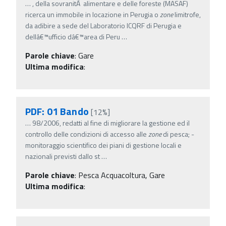
…
, della sovranitÃ alimentare e delle foreste (MASAF)
ricerca un immobile in locazione in Perugia o
zone
limitrofe,
da adibire a sede del Laboratorio ICQRF di Perugia e
dellâ€™ufficio dâ€™area di Peru
…
Parole chiave
:
Gare
Ultima modifica
:
PDF: 01 Bando
[12%]
…
98/2006, redatti al fine di migliorare la gestione ed il
controllo delle condizioni di accesso alle
zone
di pesca; -
monitoraggio scientifico dei piani di gestione locali e
nazionali previsti dallo st
…
Parole chiave
:
Pesca Acquacoltura, Gare
Ultima modifica
: