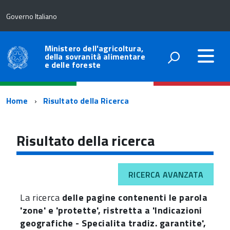
Governo Italiano
Ministero dell'agricoltura,
della sovranità alimentare
e delle foreste
Percorso
Home
Risultato della Ricerca
di
navigazione
Risultato della ricerca
RICERCA AVANZATA
La ricerca
delle pagine contenenti le parola
'zone' e 'protette', ristretta a 'Indicazioni
geografiche - Specialita tradiz. garantite',