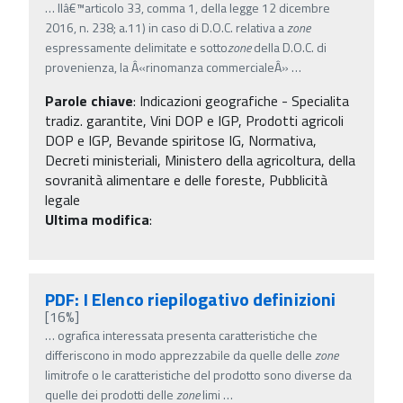
…
llâ€™articolo 33, comma 1, della legge 12 dicembre
2016, n. 238; a.11) in caso di D.O.C. relativa a
zone
espressamente delimitate e sotto
zone
della D.O.C. di
provenienza, la Â«rinomanza commercialeÂ»
…
Parole chiave
:
Indicazioni geografiche - Specialita
tradiz. garantite, Vini DOP e IGP, Prodotti agricoli
DOP e IGP, Bevande spiritose IG, Normativa,
Decreti ministeriali, Ministero della agricoltura, della
sovranità alimentare e delle foreste, Pubblicità
legale
Ultima modifica
:
PDF: I Elenco riepilogativo definizioni
[16%]
…
ografica interessata presenta caratteristiche che
differiscono in modo apprezzabile da quelle delle
zone
limitrofe o le caratteristiche del prodotto sono diverse da
quelle dei prodotti delle
zone
limi
…