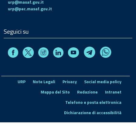
urp@masaf.gov.it
urp@pec.masaf.gov.it
Seguici su
Facebook
Instagram
Linkedin
Youtube
X
Telegram
Whatsapp
URP
Note Legali
Privacy
Social media policy
Mappa del Sito
Redazione
Intranet
Telefono e posta elettronica
Dichiarazione di accessibilità