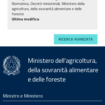
Normativa, Decreti ministeriali, Ministero della
agricoltura, della sovranità alimentare e delle
foreste
Ultima modifica
:
RICERCA AVANZATA
Ministero dell'agricoltura,
della sovranità alimentare
e delle foreste
Menu
Footer
Ministro e Ministero