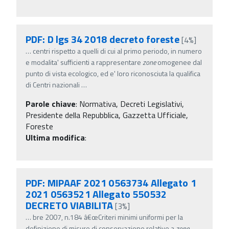
PDF: D lgs 34 2018 decreto foreste
[4%]
…
centri rispetto a quelli di cui al primo periodo, in numero
e modalita' sufficienti a rappresentare
zone
omogenee dal
punto di vista ecologico, ed e' loro riconosciuta la qualifica
di Centri nazionali
…
Parole chiave
:
Normativa, Decreti Legislativi,
Presidente della Repubblica, Gazzetta Ufficiale,
Foreste
Ultima modifica
:
PDF: MIPAAF 2021 0563734 Allegato 1
2021 0563521 Allegato 550532
DECRETO VIABILITA
[3%]
…
bre 2007, n.184 â€œCriteri minimi uniformi per la
definizione di misure di conservazione relative a
zone