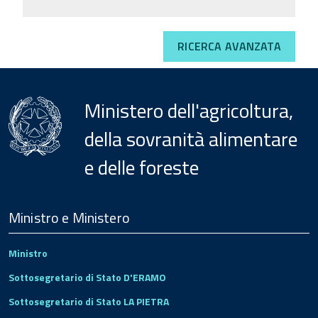
RICERCA AVANZATA
Ministero dell'agricoltura,
della sovranità alimentare
e delle foreste
Menu
Footer
Ministro e Ministero
Ministro
Sottosegretario di Stato D'ERAMO
Sottosegretario di Stato LA PIETRA