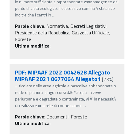
in numero sufficiente a rappresentare
zone
omogenee dal
punto di vista ecologico. Il successivo comma 4 statuisce
inoltre che i centri in
…
Parole chiave
:
Normativa, Decreti Legislativi,
Presidente della Repubblica, Gazzetta Ufficiale,
Foreste
Ultima modifica
:
PDF: MIPAAF 2022 0042628 Allegato
MIPAAF 2021 0677064 Allegato1
[23%]
…
ticolare nelle aree agricole e pascolive abbandonate o
nude di pianura, lungo i corsi dâ€™acqua, in
zone
periurbane e degradate o contaminate, vi Ã¨ la necessitÃ
di realizzare una rete di connessione
…
Parole chiave
:
Documenti, Foreste
Ultima modifica
: