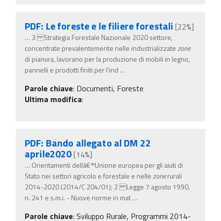
PDF: Le foreste e le filiere forestali
[22%]
…
3 Strategia Forestale Nazionale 2020 settore,
concentrate prevalentemente nelle industrializzate
zone
di pianura, lavorano per la produzione di mobili in legno,
pannelli e prodotti finiti per l'ind
…
Parole chiave
:
Documenti, Foreste
Ultima modifica
:
PDF: Bando allegato al DM 22
aprile2020
[14%]
…
Orientamenti dellâ€™Unione europea per gli aiuti di
Stato nei settori agricolo e forestale e nelle
zone
rurali
2014-2020 (2014/C 204/01); 2 Legge 7 agosto 1990,
n. 241 e s.m.i. - Nuove norme in mat
…
Parole chiave
:
Sviluppo Rurale, Programmi 2014-