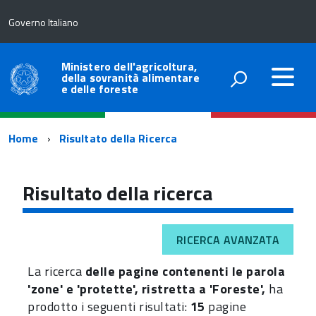
Governo Italiano
Ministero dell'agricoltura,
della sovranità alimentare
e delle foreste
Percorso
Home
Risultato della Ricerca
di
navigazione
Risultato della ricerca
RICERCA AVANZATA
La ricerca
delle pagine contenenti le parola
'zone' e 'protette', ristretta a 'Foreste',
ha
prodotto i seguenti risultati:
15
pagine