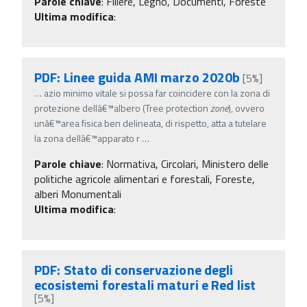
Parole chiave
:
Filiere, Legno, Documenti, Foreste
Ultima modifica
:
PDF: Linee guida AMI marzo 2020b
[5%]
…
azio minimo vitale si possa far coincidere con la zona di
protezione dellâ€™albero (Tree protection
zone
), ovvero
unâ€™area fisica ben delineata, di rispetto, atta a tutelare
la zona dellâ€™apparato r
…
Parole chiave
:
Normativa, Circolari, Ministero delle
politiche agricole alimentari e forestali, Foreste,
alberi Monumentali
Ultima modifica
:
PDF: Stato di conservazione degli
ecosistemi forestali maturi e Red list
[5%]