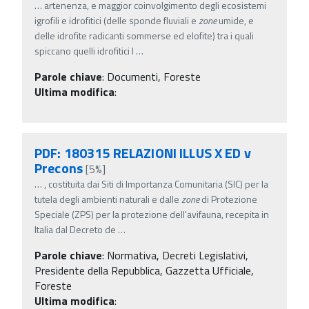
…
artenenza, e maggior coinvolgimento degli ecosistemi
igrofili e idrofitici (delle sponde fluviali e
zone
umide, e
delle idrofite radicanti sommerse ed elofite) tra i quali
spiccano quelli idrofitici l
…
Parole chiave
:
Documenti, Foreste
Ultima modifica
:
PDF: 180315 RELAZIONI ILLUS X ED v
Precons
[5%]
…
, costituita dai Siti di Importanza Comunitaria (SIC) per la
tutela degli ambienti naturali e dalle
zone
di Protezione
Speciale (ZPS) per la protezione dell'avifauna, recepita in
Italia dal Decreto de
…
Parole chiave
:
Normativa, Decreti Legislativi,
Presidente della Repubblica, Gazzetta Ufficiale,
Foreste
Ultima modifica
: