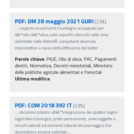
PDF: DM 28 maggio 2021 GURI
[23%]
…
i urgenti concernenti il sostegno accoppiato per
lâ€™olio dâ€™oliva sulle superfici olivicole nelle
zone
delimitate dalle AutoritÃ competenti divenute
improduttive a causa della diffusione del batter
…
Parole chiave
:
PIUE, Olio di oliva, PAC, Pagamenti
diretti, Normativa, Decreti ministeriali, Ministero
delle politiche agricole alimentari e forestali
Ultima modifica
:
PDF: COM 2018 392 IT
[23%]
…
del primo pilastro allâ€™integrazione dei quattro regimi
(agricoltura biologica, prato permanente,
zone
soggette a
vincoli naturali ed elementi naturali del paesaggio) che
dovrebbero essere volontari
…