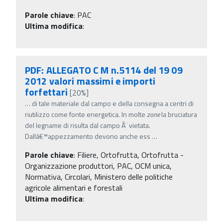
Parole chiave
:
PAC
Ultima modifica
:
PDF: ALLEGATO C M n.5114 del 19 09
2012 valori massimi e importi
forfettari
[20%]
…
di tale materiale dal campo e della consegna a centri di
riutilizzo come fonte energetica. In molte
zone
la bruciatura
del legname di risulta dal campo Ã¨ vietata.
Dallâ€™appezzamento devono anche ess
…
Parole chiave
:
Filiere, Ortofrutta, Ortofrutta -
Organizzazione produttori, PAC, OCM unica,
Normativa, Circolari, Ministero delle politiche
agricole alimentari e forestali
Ultima modifica
: