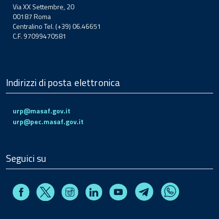
Via XX Settembre, 20
00187 Roma
Centralino Tel. (+39) 06.46651
C.F. 97099470581
Indirizzi di posta elettronica
urp@masaf.gov.it
urp@pec.masaf.gov.it
Seguici su
Facebook
Instagram
Linkedin
Youtube
X
Telegram
Whatsapp