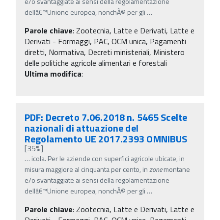
e/o svantaggiate ai sensi della regolamentazione
dellâ€™Unione europea, nonchÃ© per gli
…
Parole chiave
:
Zootecnia, Latte e Derivati, Latte e
Derivati - Formaggi, PAC, OCM unica, Pagamenti
diretti, Normativa, Decreti ministeriali, Ministero
delle politiche agricole alimentari e forestali
Ultima modifica
:
PDF: Decreto 7.06.2018 n. 5465 Scelte
nazionali di attuazione del
Regolamento UE 2017.2393 OMNIBUS
[35%]
…
icola. Per le aziende con superfici agricole ubicate, in
misura maggiore al cinquanta per cento, in
zone
montane
e/o svantaggiate ai sensi della regolamentazione
dellâ€™Unione europea, nonchÃ© per gli
…
Parole chiave
:
Zootecnia, Latte e Derivati, Latte e
Derivati - Formaggi, PAC, OCM unica, Pagamenti