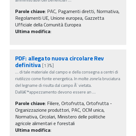
Parole chiave
:
PAC, Pagamenti diretti, Normativa,
Regolamenti UE, Unione europea, Gazzetta
Ufficiale della Comunità Europea
Ultima modifica
:
PDF: allegato nuova circolare Rev
definitiva
[13%]
…
di tale materiale dal campo e della consegna a centri di
riutilizzo come fonte energetica. In molte
zone
la bruciatura
del legname di risulta dal campo Ã¨ vietata.
Dallâ€™appezzamento devono essere an
…
Parole chiave
:
Filiere, Ortofrutta, Ortofrutta -
Organizzazione produttori, PAC, OCM unica,
Normativa, Circolari, Ministero delle politiche
agricole alimentari e forestali
Ultima modifica
: