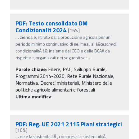
PDF: Testo consolidato DM
Condizionalit 2024
[16%]
…
ziendale, ritirato dalla produzione agricola per un
periodo minimo continuativo di sei mesi; s) â€œ
zone
di
condizionalitÃ â€: insieme dei CGO e delle BCAA da
rispettare, organizzati nei seguenti set
…
Parole chiave
:
Filiere, PAC, Sviluppo Rurale,
Programmi 2014-2020, Rete Rurale Nazionale,
Normativa, Decreti ministeriali, Ministero delle
politiche agricole alimentari e forestali
Ultima modifica
:
PDF: Reg. UE 2021 2115 Piani strategici
[16%]
…
ne e la sostenibilitÃ , compresa la sostenibilitÃ