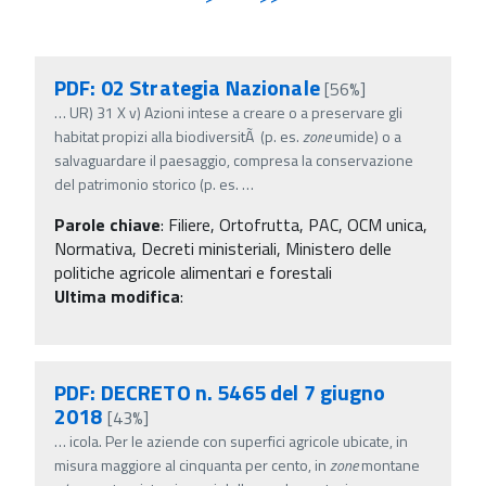
PDF: 02 Strategia Nazionale
[56%]
…
UR) 31 X v) Azioni intese a creare o a preservare gli
habitat propizi alla biodiversitÃ (p. es.
zone
umide) o a
salvaguardare il paesaggio, compresa la conservazione
del patrimonio storico (p. es.
…
Parole chiave
:
Filiere, Ortofrutta, PAC, OCM unica,
Normativa, Decreti ministeriali, Ministero delle
politiche agricole alimentari e forestali
Ultima modifica
:
PDF: DECRETO n. 5465 del 7 giugno
2018
[43%]
…
icola. Per le aziende con superfici agricole ubicate, in
misura maggiore al cinquanta per cento, in
zone
montane