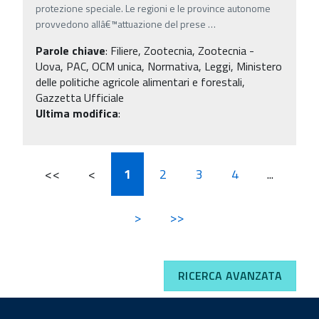
protezione speciale. Le regioni e le province autonome
provvedono allâ€™attuazione del prese
…
Parole chiave
:
Filiere, Zootecnia, Zootecnia -
Uova, PAC, OCM unica, Normativa, Leggi, Ministero
delle politiche agricole alimentari e forestali,
Gazzetta Ufficiale
Ultima modifica
:
<<
<
1
2
3
4
...
>
>>
RICERCA AVANZATA