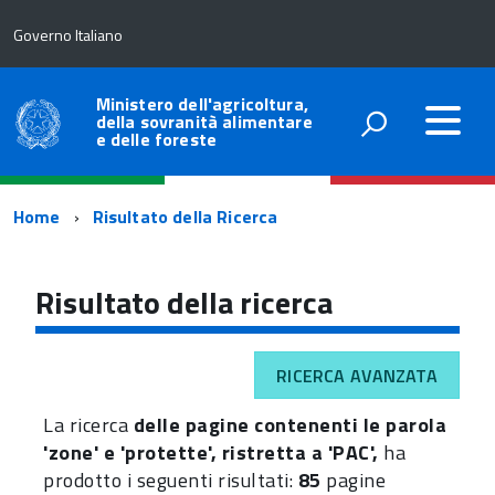
Governo Italiano
Ministero dell'agricoltura,
della sovranità alimentare
e delle foreste
Percorso
Home
Risultato della Ricerca
di
navigazione
Risultato della ricerca
RICERCA AVANZATA
La ricerca
delle pagine contenenti le parola
'zone' e 'protette', ristretta a 'PAC',
ha
prodotto i seguenti risultati:
85
pagine