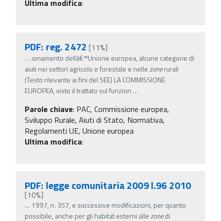
Ultima modifica
:
PDF: reg. 2472
[11%]
…
ionamento dellâ€™Unione europea, alcune categorie di
aiuti nei settori agricolo e forestale e nelle
zone
rurali
(Testo rilevante ai fini del SEE) LA COMMISSIONE
EUROPEA, visto il trattato sul funzion
…
Parole chiave
:
PAC, Commissione europea,
Sviluppo Rurale, Aiuti di Stato, Normativa,
Regolamenti UE, Unione europea
Ultima modifica
:
PDF: legge comunitaria 2009 l.96 2010
[10%]
…
1997, n. 357, e successive modificazioni, per quanto
possibile, anche per gli habitat esterni alle
zone
di