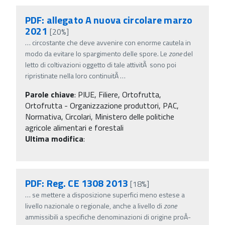
PDF: allegato A nuova circolare marzo
2021
[20%]
…
circostante che deve avvenire con enorme cautela in
modo da evitare lo spargimento delle spore. Le
zone
del
letto di coltivazioni oggetto di tale attivitÃ sono poi
ripristinate nella loro continuitÃ
…
Parole chiave
:
PIUE, Filiere, Ortofrutta,
Ortofrutta - Organizzazione produttori, PAC,
Normativa, Circolari, Ministero delle politiche
agricole alimentari e forestali
Ultima modifica
:
PDF: Reg. CE 1308 2013
[18%]
…
se mettere a disposizione superfici meno estese a
livello nazionale o regionale, anche a livello di
zone
ammissibili a specifiche denominazioni di origine proÂ­