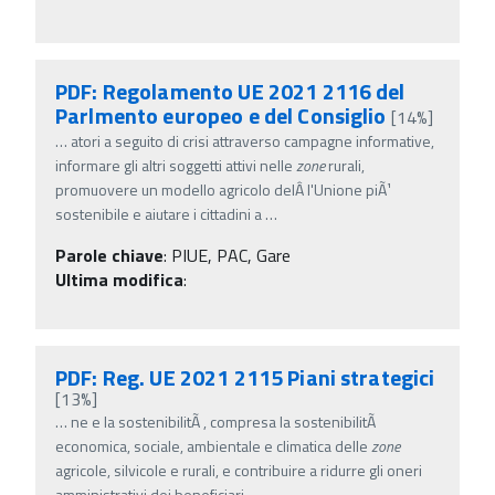
PDF: Regolamento UE 2021 2116 del
Parlmento europeo e del Consiglio
[14%]
…
atori a seguito di crisi attraverso campagne informative,
informare gli altri soggetti attivi nelle
zone
rurali,
promuovere un modello agricolo delÂ­ l'Unione piÃ¹
sostenibile e aiutare i cittadini a
…
Parole chiave
:
PIUE, PAC, Gare
Ultima modifica
:
PDF: Reg. UE 2021 2115 Piani strategici
[13%]
…
ne e la sostenibilitÃ , compresa la sostenibilitÃ
economica, sociale, ambientale e climatica delle
zone
agricole, silvicole e rurali, e contribuire a ridurre gli oneri
amministrativi dei beneficiari
…