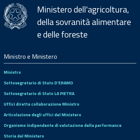
Ministero dell'agricoltura,
della sovranità alimentare
e delle foreste
Menu
Footer
Ministro e Ministero
Ministro
Sottosegretario di Stato D'ERAMO
Sottosegretario di Stato LA PIETRA
Uffici diretta collaborazione Ministro
Articolazione degli uffici del Ministero
Organismo indipendente di valutazione della performance
Storia del Ministero