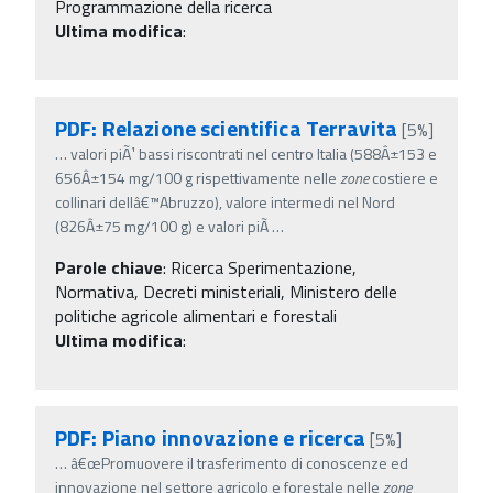
Programmazione della ricerca
Ultima modifica
:
PDF: Relazione scientifica Terravita
[5%]
…
valori piÃ¹ bassi riscontrati nel centro Italia (588Â±153 e
656Â±154 mg/100 g rispettivamente nelle
zone
costiere e
collinari dellâ€™Abruzzo), valore intermedi nel Nord
(826Â±75 mg/100 g) e valori piÃ
…
Parole chiave
:
Ricerca Sperimentazione,
Normativa, Decreti ministeriali, Ministero delle
politiche agricole alimentari e forestali
Ultima modifica
:
PDF: Piano innovazione e ricerca
[5%]
…
â€œPromuovere il trasferimento di conoscenze ed
innovazione nel settore agricolo e forestale nelle
zone