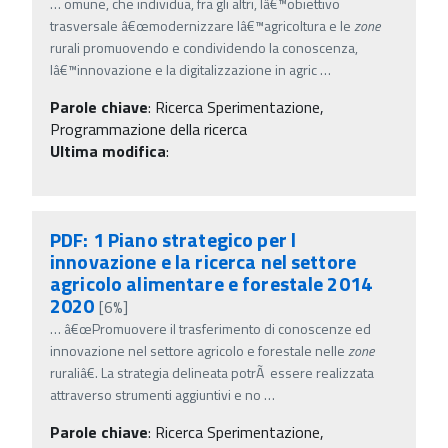
…
omune, che individua, fra gli altri, lâ€™obiettivo
trasversale â€œmodernizzare lâ€™agricoltura e le
zone
rurali promuovendo e condividendo la conoscenza,
lâ€™innovazione e la digitalizzazione in agric
…
Parole chiave
:
Ricerca Sperimentazione,
Programmazione della ricerca
Ultima modifica
:
PDF: 1 Piano strategico per l
innovazione e la ricerca nel settore
agricolo alimentare e forestale 2014
2020
[6%]
…
â€œPromuovere il trasferimento di conoscenze ed
innovazione nel settore agricolo e forestale nelle
zone
ruraliâ€. La strategia delineata potrÃ essere realizzata
attraverso strumenti aggiuntivi e no
…
Parole chiave
:
Ricerca Sperimentazione,