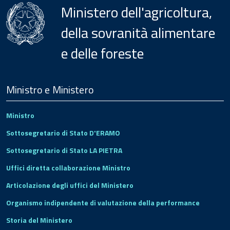
Ministero dell'agricoltura,
della sovranità alimentare
e delle foreste
Menu
Footer
Ministro e Ministero
Ministro
Sottosegretario di Stato D'ERAMO
Sottosegretario di Stato LA PIETRA
Uffici diretta collaborazione Ministro
Articolazione degli uffici del Ministero
Organismo indipendente di valutazione della performance
Storia del Ministero