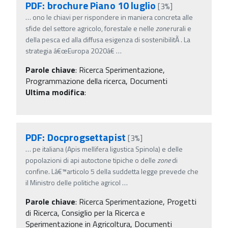
PDF: brochure Piano 10 luglio
[3%]
…
ono le chiavi per rispondere in maniera concreta alle
sfide del settore agricolo, forestale e nelle
zone
rurali e
della pesca ed alla diffusa esigenza di sostenibilitÃ . La
strategia â€œEuropa 2020â€
…
Parole chiave
:
Ricerca Sperimentazione,
Programmazione della ricerca, Documenti
Ultima modifica
:
PDF: Docprogsettapist
[3%]
…
pe italiana (Apis mellifera ligustica Spinola) e delle
popolazioni di api autoctone tipiche o delle
zone
di
confine. Lâ€™articolo 5 della suddetta legge prevede che
il Ministro delle politiche agricol
…
Parole chiave
:
Ricerca Sperimentazione, Progetti
di Ricerca, Consiglio per la Ricerca e
Sperimentazione in Agricoltura, Documenti