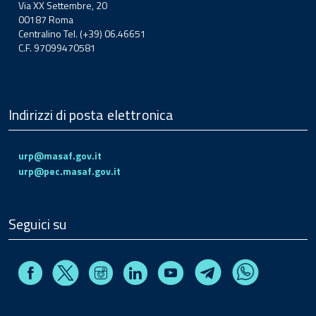
Via XX Settembre, 20
00187 Roma
Centralino Tel. (+39) 06.46651
C.F. 97099470581
Indirizzi di posta elettronica
urp@masaf.gov.it
urp@pec.masaf.gov.it
Seguici su
Facebook
Instagram
Linkedin
Youtube
X
Telegram
Whatsapp