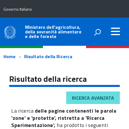
Governo Italiano
Ministero dell'agricoltura,
della sovranità alimentare
e delle foreste
Percorso
Home
Risultato della Ricerca
di
navigazione
Risultato della ricerca
RICERCA AVANZATA
La ricerca
delle pagine contenenti le parola
'zone' e 'protette', ristretta a 'Ricerca
Sperimentazione',
ha prodotto i seguenti