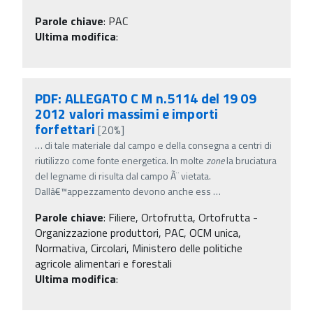
Parole chiave
:
PAC
Ultima modifica
:
PDF: ALLEGATO C M n.5114 del 19 09
2012 valori massimi e importi
forfettari
[20%]
…
di tale materiale dal campo e della consegna a centri di
riutilizzo come fonte energetica. In molte
zone
la bruciatura
del legname di risulta dal campo Ã¨ vietata.
Dallâ€™appezzamento devono anche ess
…
Parole chiave
:
Filiere, Ortofrutta, Ortofrutta -
Organizzazione produttori, PAC, OCM unica,
Normativa, Circolari, Ministero delle politiche
agricole alimentari e forestali
Ultima modifica
: