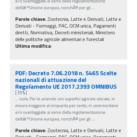
e/o svantaggiate ai sensi della regolamentazione
dellâ€™Unione europea, nonchÃ© per gli
…
Parole chiave
:
Zootecnia, Latte e Derivati, Latte e
Derivati - Formaggi, PAC, OCM unica, Pagamenti
diretti, Normativa, Decreti ministeriali, Ministero
delle politiche agricole alimentari e forestali
Ultima modifica
:
PDF: Decreto 7.06.2018 n. 5465 Scelte
nazionali di attuazione del
Regolamento UE 2017.2393 OMNIBUS
[35%]
…
icola. Per le aziende con superfici agricole ubicate, in
misura maggiore al cinquanta per cento, in
zone
montane
e/o svantaggiate ai sensi della regolamentazione
dellâ€™Unione europea, nonchÃ© per gli
…
Parole chiave
:
Zootecnia, Latte e Derivati, Latte e
Derivati - Formaggi, PAC, OCM unica, Pagamenti