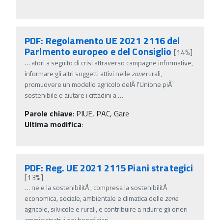
PDF: Regolamento UE 2021 2116 del
Parlmento europeo e del Consiglio
[14%]
…
atori a seguito di crisi attraverso campagne informative,
informare gli altri soggetti attivi nelle
zone
rurali,
promuovere un modello agricolo delÂ­ l'Unione piÃ¹
sostenibile e aiutare i cittadini a
…
Parole chiave
:
PIUE, PAC, Gare
Ultima modifica
:
PDF: Reg. UE 2021 2115 Piani strategici
[13%]
…
ne e la sostenibilitÃ , compresa la sostenibilitÃ
economica, sociale, ambientale e climatica delle
zone
agricole, silvicole e rurali, e contribuire a ridurre gli oneri
amministrativi dei beneficiari
…