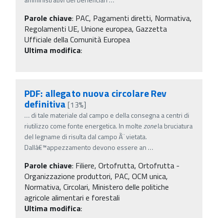
Parole chiave
:
PAC, Pagamenti diretti, Normativa,
Regolamenti UE, Unione europea, Gazzetta
Ufficiale della Comunità Europea
Ultima modifica
:
PDF: allegato nuova circolare Rev
definitiva
[13%]
…
di tale materiale dal campo e della consegna a centri di
riutilizzo come fonte energetica. In molte
zone
la bruciatura
del legname di risulta dal campo Ã¨ vietata.
Dallâ€™appezzamento devono essere an
…
Parole chiave
:
Filiere, Ortofrutta, Ortofrutta -
Organizzazione produttori, PAC, OCM unica,
Normativa, Circolari, Ministero delle politiche
agricole alimentari e forestali
Ultima modifica
: