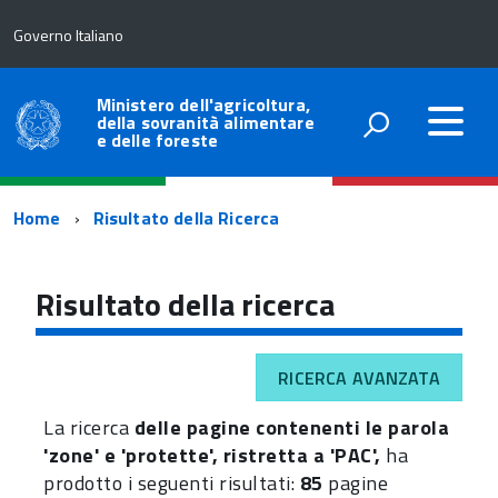
Governo Italiano
Ministero dell'agricoltura,
della sovranità alimentare
e delle foreste
Percorso
Home
Risultato della Ricerca
di
navigazione
Risultato della ricerca
RICERCA AVANZATA
La ricerca
delle pagine contenenti le parola
'zone' e 'protette', ristretta a 'PAC',
ha
prodotto i seguenti risultati:
85
pagine