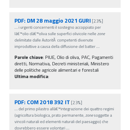
PDF: DM 28 maggio 2021 GURI
[23%]
…
i urgenti concernenti il sostegno accoppiato per
lâ€™olio dâ€™oliva sulle superfici olivicole nelle
zone
delimitate dalle AutoritÃ competenti divenute
improduttive a causa della diffusione del batter
…
Parole chiave
:
PIUE, Olio di oliva, PAC, Pagamenti
diretti, Normativa, Decreti ministeriali, Ministero
delle politiche agricole alimentari e forestali
Ultima modifica
:
PDF: COM 2018 392 IT
[23%]
…
del primo pilastro allâ€™integrazione dei quattro regimi
(agricoltura biologica, prato permanente,
zone
soggette a
vincoli naturali ed elementi naturali del paesaggio) che
dovrebbero essere volontari
…