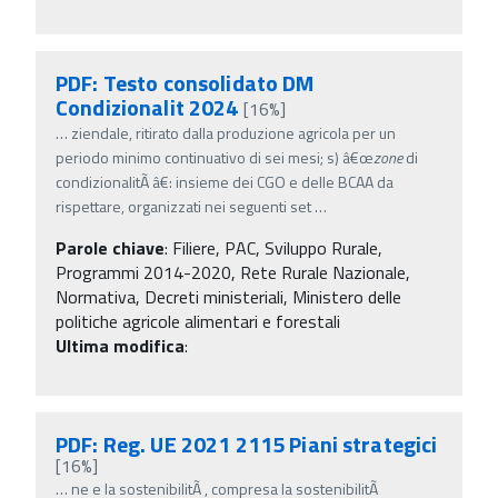
PDF: Testo consolidato DM
Condizionalit 2024
[16%]
…
ziendale, ritirato dalla produzione agricola per un
periodo minimo continuativo di sei mesi; s) â€œ
zone
di
condizionalitÃ â€: insieme dei CGO e delle BCAA da
rispettare, organizzati nei seguenti set
…
Parole chiave
:
Filiere, PAC, Sviluppo Rurale,
Programmi 2014-2020, Rete Rurale Nazionale,
Normativa, Decreti ministeriali, Ministero delle
politiche agricole alimentari e forestali
Ultima modifica
:
PDF: Reg. UE 2021 2115 Piani strategici
[16%]
…
ne e la sostenibilitÃ , compresa la sostenibilitÃ