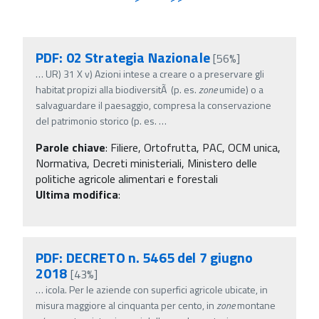
PDF: 02 Strategia Nazionale
[56%]
…
UR) 31 X v) Azioni intese a creare o a preservare gli
habitat propizi alla biodiversitÃ (p. es.
zone
umide) o a
salvaguardare il paesaggio, compresa la conservazione
del patrimonio storico (p. es.
…
Parole chiave
:
Filiere, Ortofrutta, PAC, OCM unica,
Normativa, Decreti ministeriali, Ministero delle
politiche agricole alimentari e forestali
Ultima modifica
:
PDF: DECRETO n. 5465 del 7 giugno
2018
[43%]
…
icola. Per le aziende con superfici agricole ubicate, in
misura maggiore al cinquanta per cento, in
zone
montane