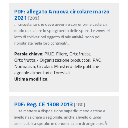
PDF: allegato A nuova circolare marzo
2021
[20%]
…
circostante che deve avvenire con enorme cautela in
modo da evitare lo spargimento delle spore. Le
zone
del
letto di coltivazioni oggetto di tale attivitÃ sono poi
ripristinate nella loro continuitÃ
…
Parole chiave
:
PIUE, Filiere, Ortofrutta,
Ortofrutta - Organizzazione produttori, PAC,
Normativa, Circolari, Ministero delle politiche
agricole alimentari e forestali
Ultima modifica
:
PDF: Reg. CE 1308 2013
[18%]
…
se mettere a disposizione superfici meno estese a
livello nazionale o regionale, anche a livello di
zone
ammissibili a specifiche denominazioni di origine proÂ­