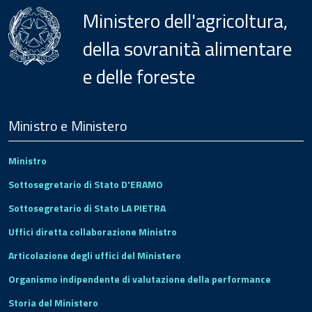
Ministero dell'agricoltura,
della sovranità alimentare
e delle foreste
Menu
Footer
Ministro e Ministero
Ministro
Sottosegretario di Stato D'ERAMO
Sottosegretario di Stato LA PIETRA
Uffici diretta collaborazione Ministro
Articolazione degli uffici del Ministero
Organismo indipendente di valutazione della performance
Storia del Ministero