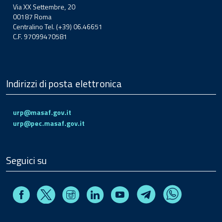
Via XX Settembre, 20
00187 Roma
Centralino Tel. (+39) 06.46651
C.F. 97099470581
Indirizzi di posta elettronica
urp@masaf.gov.it
urp@pec.masaf.gov.it
Seguici su
Facebook
Instagram
Linkedin
Youtube
X
Telegram
Whatsapp