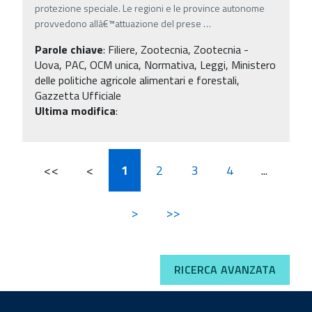
protezione speciale. Le regioni e le province autonome
provvedono allâ€™attuazione del prese
…
Parole chiave
:
Filiere, Zootecnia, Zootecnia -
Uova, PAC, OCM unica, Normativa, Leggi, Ministero
delle politiche agricole alimentari e forestali,
Gazzetta Ufficiale
Ultima modifica
:
<<
<
1
2
3
4
...
>
>>
RICERCA AVANZATA