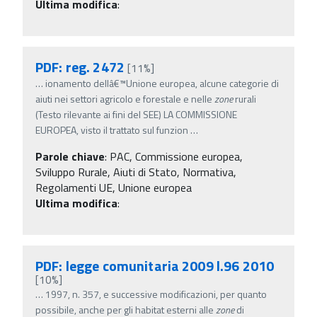
Ultima modifica
:
PDF: reg. 2472
[11%]
…
ionamento dellâ€™Unione europea, alcune categorie di
aiuti nei settori agricolo e forestale e nelle
zone
rurali
(Testo rilevante ai fini del SEE) LA COMMISSIONE
EUROPEA, visto il trattato sul funzion
…
Parole chiave
:
PAC, Commissione europea,
Sviluppo Rurale, Aiuti di Stato, Normativa,
Regolamenti UE, Unione europea
Ultima modifica
:
PDF: legge comunitaria 2009 l.96 2010
[10%]
…
1997, n. 357, e successive modificazioni, per quanto
possibile, anche per gli habitat esterni alle
zone
di