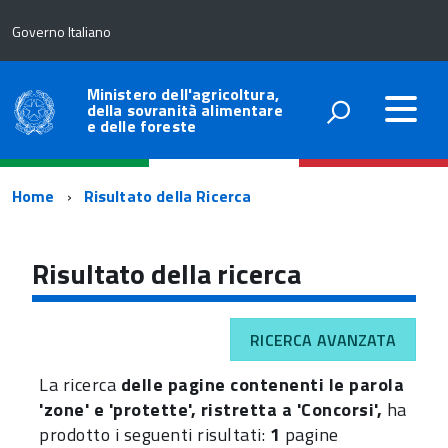
Governo Italiano
Ministero dell'agricoltura,
della sovranità alimentare
e delle foreste
Percorso
Home
Risultato della Ricerca
di
navigazione
Risultato della ricerca
RICERCA AVANZATA
La ricerca
delle pagine contenenti le parola
'zone' e 'protette', ristretta a 'Concorsi',
ha
prodotto i seguenti risultati:
1
pagine