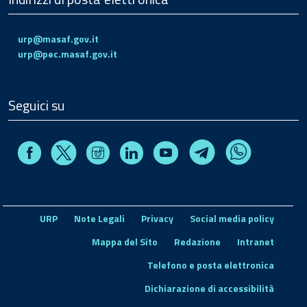
urp@masaf.gov.it
urp@pec.masaf.gov.it
Seguici su
Facebook
Instagram
Linkedin
Youtube
X
Telegram
Whatsapp
URP
Note Legali
Privacy
Social media policy
Mappa del Sito
Redazione
Intranet
Telefono e posta elettronica
Dichiarazione di accessibilità