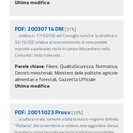
Ultima modifica
:
PDF: 20030714 DM
[31%]
…
irettiva n. 77/93/CEE del Consiglio nonche' la direttiva n.
92/76/CEE relativa al riconoscimento di
zone
protette
esposte a particolari rischi in campo fitosanitario nella
Comunita'; Visto il decreto
…
Parole chiave
:
Filiere, QualitaSicurezza, Normativa,
Decreti ministeriali, Ministero delle politiche agricole
alimentari e forestali, Gazzetta Ufficiale
Ultima modifica
:
PDF: 20011023 Provv
[29%]
…
a cultura rurale, comune a tutta la macro-regione definita
"Padania", dal cui territorio e relative
zone
aggiuntive deriva
la materia prima lavorata secondo tradizioni consolidate,