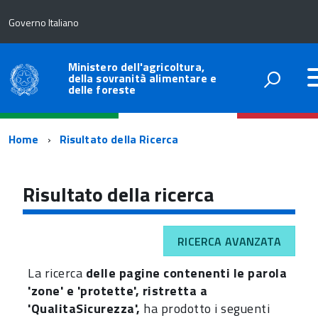
Governo Italiano
Ministero dell'agricoltura,
della sovranità alimentare e
delle foreste
Percorso
Home
Risultato della Ricerca
di
navigazione
Risultato della ricerca
RICERCA AVANZATA
La ricerca
delle pagine contenenti le parola
'zone' e 'protette', ristretta a
'QualitaSicurezza',
ha prodotto i seguenti