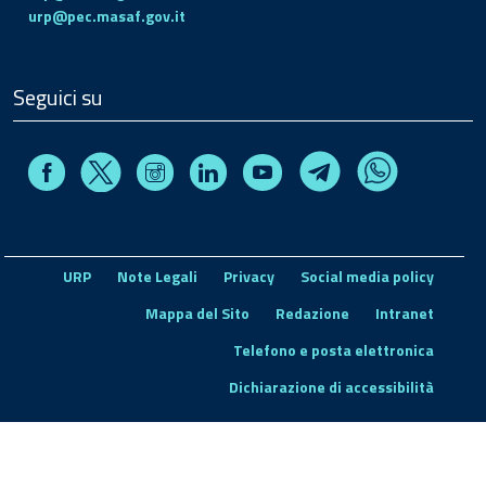
urp@pec.masaf.gov.it
Seguici su
Facebook
Instagram
Linkedin
Youtube
X
Telegram
Whatsapp
URP
Note Legali
Privacy
Social media policy
Mappa del Sito
Redazione
Intranet
Telefono e posta elettronica
Dichiarazione di accessibilità