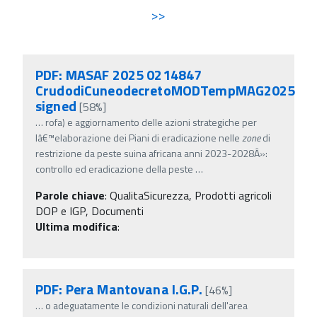
>>
PDF: MASAF 2025 0214847
CrudodiCuneodecretoMODTempMAG2025
signed
[58%]
…
rofa) e aggiornamento delle azioni strategiche per
lâ€™elaborazione dei Piani di eradicazione nelle
zone
di
restrizione da peste suina africana anni 2023-2028Â»:
controllo ed eradicazione della peste
…
Parole chiave
:
QualitaSicurezza, Prodotti agricoli
DOP e IGP, Documenti
Ultima modifica
:
PDF: Pera Mantovana I.G.P.
[46%]
…
o adeguatamente le condizioni naturali dell'area