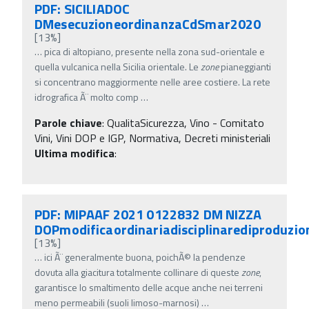
PDF: SICILIADOC
DMesecuzioneordinanzaCdSmar2020
[13%]
…
pica di altopiano, presente nella zona sud-orientale e
quella vulcanica nella Sicilia orientale. Le
zone
pianeggianti
si concentrano maggiormente nelle aree costiere. La rete
idrografica Ã¨ molto comp
…
Parole chiave
:
QualitaSicurezza, Vino - Comitato
Vini, Vini DOP e IGP, Normativa, Decreti ministeriali
Ultima modifica
:
PDF: MIPAAF 2021 0122832 DM NIZZA
DOPmodificaordinariadisciplinarediproduzio
[13%]
…
ici Ã¨ generalmente buona, poichÃ© la pendenze
dovuta alla giacitura totalmente collinare di queste
zone
,
garantisce lo smaltimento delle acque anche nei terreni
meno permeabili (suoli limoso-marnosi)
…