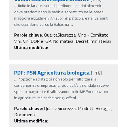
…
ituito in larga misura da sedimenti marini pliocenici,
dove predominano le sabbie soprattutto nelle
zone
a
maggiore altitudine. Altri suoli, in particolare nei versanti
che scendono verso la Valdichia
…
Parole chiave
:
QualitaSicurezza, Vino - Comitato
Vini, Vini DOP e IGP, Normativa, Decreti ministeriali
Ultima modifica
:
PDF: PSN Agricoltura biologica
[11%]
…
™opzione strategica non solo per rafforzare la
convenienza di impresa, la redditivitÃ aziendale in
zone
spesso marginali e il rafforzamento dellâ€™occupazione
in agricoltura, ma anche per gli effetti
…
Parole chiave
:
QualitaSicurezza, Prodotti Biologici,
Documenti
Ultima modifica
: