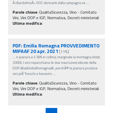
Â«BardolinoÂ» DOC derivanti dalla campagna ve
…
Parole chiave
:
QualitaSicurezza, Vino - Comitato
Vini, Vini DOP e IGP, Normativa, Decreti ministeriali
Ultima modifica
:
PDF: Emilia Romagna PROVVEDIMENTO
MIPAAF 20 apr. 2021
[11%]
…
n pianura e il 38% in collina; marginale la montagna (Istat,
2000). I vini rispecchiano le due macro
zone
viticole della
DOP â€œEmiliaRomagnaâ€, perchÃ© la pianura produce
vini piÃ¹ freschi e beverini
…
Parole chiave
:
QualitaSicurezza, Vino - Comitato
Vini, Vini DOP e IGP, Normativa, Decreti ministeriali
Ultima modifica
: