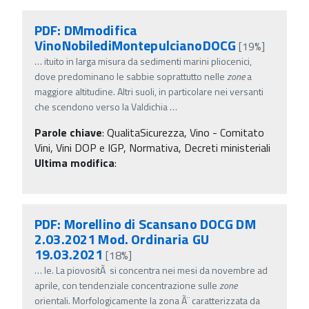
PDF: DMmodifica
VinoNobilediMontepulcianoDOCG
[19%]
…
ituito in larga misura da sedimenti marini pliocenici,
dove predominano le sabbie soprattutto nelle
zone
a
maggiore altitudine. Altri suoli, in particolare nei versanti
che scendono verso la Valdichia
…
Parole chiave
:
QualitaSicurezza, Vino - Comitato
Vini, Vini DOP e IGP, Normativa, Decreti ministeriali
Ultima modifica
:
PDF: Morellino di Scansano DOCG DM
2.03.2021 Mod. Ordinaria GU
19.03.2021
[18%]
…
le. La piovositÃ si concentra nei mesi da novembre ad
aprile, con tendenziale concentrazione sulle
zone
orientali. Morfologicamente la zona Ã¨ caratterizzata da