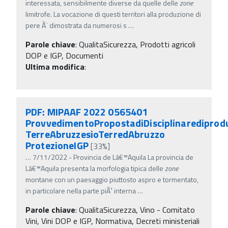
interessata, sensibilmente diverse da quelle delle
zone
limitrofe. La vocazione di questi territori alla produzione di
pere Ã¨ dimostrata da numerosi s
…
Parole chiave
:
QualitaSicurezza, Prodotti agricoli
DOP e IGP, Documenti
Ultima modifica
:
PDF: MIPAAF 2022 0565401
ProvvedimentoPropostadiDisciplinarediprod
TerreAbruzzesioTerredAbruzzo
ProtezioneIGP
[33%]
…
7/11/2022 - Provincia de Lâ€™Aquila La provincia de
Lâ€™Aquila presenta la morfologia tipica delle
zone
montane con un paesaggio piuttosto aspro e tormentato,
in particolare nella parte piÃ¹ interna
…
Parole chiave
:
QualitaSicurezza, Vino - Comitato
Vini, Vini DOP e IGP, Normativa, Decreti ministeriali