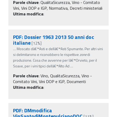
Parole chiave
:
QualitaSicurezza, Vino - Comitato
Vini, Vini DOP e IGP, Normativa, Decreti ministeriali
Ultima modifica
:
PDF: Dossier 1963 2013 50 anni doc
italiane
[12%]
…
Moscato dâ€™Asti e dellâ€™Asti Spumante. Per altri vini
si delimitarono e riconobbero le rispettive
zone
di
produzione. Cosa che avvenne per lâ€™Orvieto, per il
Soave, per i vini tipici dellâ€™Alto Ad
…
Parole chiave
:
Vino, QualitaSicurezza, Vino -
Comitato Vini, Vini DOP e IGP, Documenti
Ultima modifica
:
PDF: DMmodifica
VinSantodiMontepulcianoDOC
[11%]