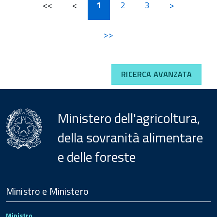
<<
<
1
2
3
>
>>
RICERCA AVANZATA
Ministero dell'agricoltura,
della sovranità alimentare
e delle foreste
Menu
Footer
Ministro e Ministero
Ministro