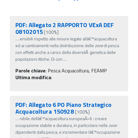
PDF: Allegato 2 RAPPORTO VExA DEF
08102015
[100%]
…
ensibili rispetto alle misure legate allâ€™acquacoltura
ed ai cambiamenti nella distribuzione delle
zone
di pesca
con effetti anche a carico della diversitÃ genetica delle
popolazioni ittiche. Di con
…
Parole chiave
:
Pesca Acquacoltura, FEAMP
Ultima modifica
:
PDF: Allegato 6 PO Piano Strategico
Acquacoltura 150928
[100%]
…
nibile dellâ€™acquacoltura europeaÂ»6 : creare
occupazione stabile e duratura, in particolare nelle
zone
dipendenti dalla pesca, e incrementare lâ€™occupazione