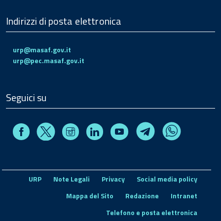
Indirizzi di posta elettronica
urp@masaf.gov.it
urp@pec.masaf.gov.it
Seguici su
Facebook
Instagram
Linkedin
Youtube
X
Telegram
Whatsapp
URP
Note Legali
Privacy
Social media policy
Mappa del Sito
Redazione
Intranet
Telefono e posta elettronica