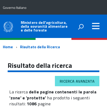
Governo Italiano
Ministero dell'agricoltura,
della sovranità alimentare
e delle foreste
Percorso
Home
Risultato della Ricerca
di
navigazione
Risultato della ricerca
RICERCA AVANZATA
La ricerca
delle pagine contenenti le parola
'zone' e 'protette'
ha prodotto i seguenti
risultati:
1086
pagine