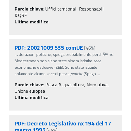
Parole chiave
:
Uffici territoriali, Responsabili
ICQRF
Ultima modifica
:
PDF: 20021009 535 comUE
[46%]
…
derazioni politiche, spiega probabilmente perchÃ© nel
Mediterraneo non siano state sinora istituite
zone
economiche esclusive (ZEE). Sono state istituite
solamente alcune
zone
di pesca
protette
(Spagn
…
Parole chiave
:
Pesca Acquacoltura, Normativa,
Unione europea
Ultima modifica
:
PDF: Decreto Legislativo nx 194 del 17
marzo 1995
[44%]