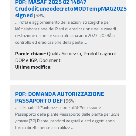
PDF: MASAF 2025 0214847
CrudodiCuneodecretoMODTempMAG2025
signed
[58%]
…
rofa) e aggiornamento delle azioni strategiche per
lâ€™elaborazione dei Piani di eradicazione nelle
zone
di
restrizione da peste suina africana anni 2023-2028Â»:
controllo ed eradicazione della peste
…
Parole chiave
:
QualitaSicurezza, Prodotti agricoli
DOP e IGP, Documenti
Ultima modifica
:
PDF: DOMANDA AUTORIZZAZIONE
PASSAPORTO DEF
[56%]
…
C: Email: lâ€™autorizzazione allâ€™emissione
Passaporto delle piante Passaporto delle piante per
zone
protette
(ZP) Piante, prodotti vegetali e altri oggetti sono
forniti direttamente a un utilizz
…