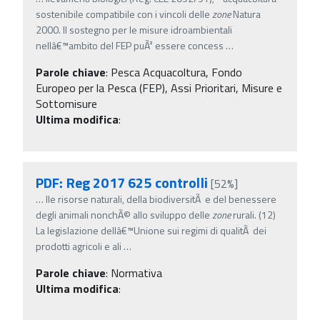
sostenibile compatibile con i vincoli delle
zone
Natura
2000. Il sostegno per le misure idroambientali
nellâ€™ambito del FEP puÃ² essere concess
…
Parole chiave
:
Pesca Acquacoltura, Fondo
Europeo per la Pesca (FEP), Assi Prioritari, Misure e
Sottomisure
Ultima modifica
:
PDF: Reg 2017 625 controlli
[52%]
…
lle risorse naturali, della biodiversitÃ e del benessere
degli animali nonchÃ© allo sviluppo delle
zone
rurali. (12)
La legislazione dellâ€™Unione sui regimi di qualitÃ dei
prodotti agricoli e ali
…
Parole chiave
:
Normativa
Ultima modifica
: