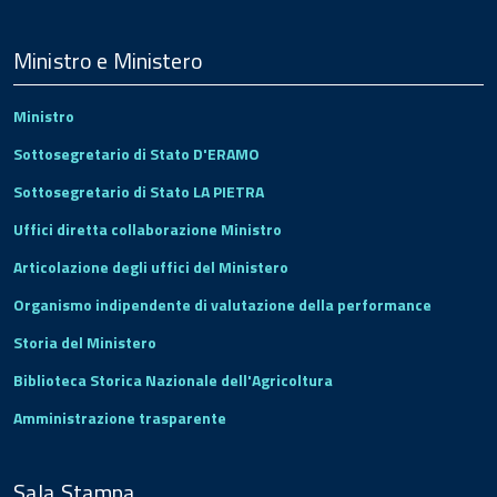
Menu
Footer
Ministro e Ministero
Ministro
Sottosegretario di Stato D'ERAMO
Sottosegretario di Stato LA PIETRA
Uffici diretta collaborazione Ministro
Articolazione degli uffici del Ministero
Organismo indipendente di valutazione della performance
Storia del Ministero
Biblioteca Storica Nazionale dell'Agricoltura
Amministrazione trasparente
Sala Stampa