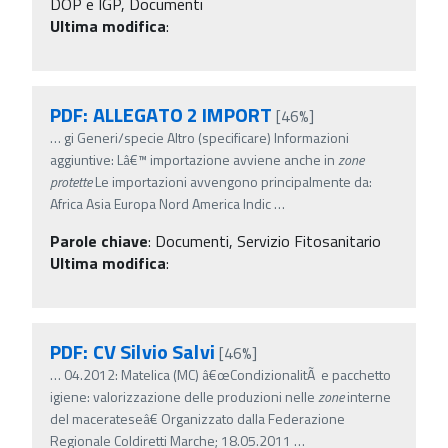
DOP e IGP, Documenti
Ultima modifica
:
PDF: ALLEGATO 2 IMPORT
[46%]
…
gi Generi/specie Altro (specificare) Informazioni
aggiuntive: Lâ€™ importazione avviene anche in
zone
protette
Le importazioni avvengono principalmente da:
Africa Asia Europa Nord America Indic
…
Parole chiave
:
Documenti, Servizio Fitosanitario
Ultima modifica
:
PDF: CV Silvio Salvi
[46%]
…
04.2012: Matelica (MC) â€œCondizionalitÃ e pacchetto
igiene: valorizzazione delle produzioni nelle
zone
interne
del macerateseâ€ Organizzato dalla Federazione
Regionale Coldiretti Marche; 18.05.2011
…