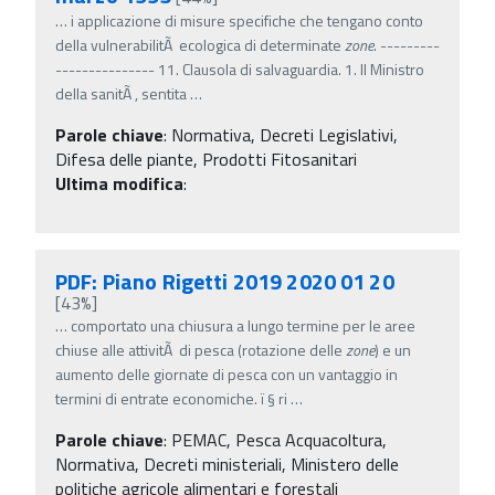
…
i applicazione di misure specifiche che tengano conto
della vulnerabilitÃ ecologica di determinate
zone
. ---------
--------------- 11. Clausola di salvaguardia. 1. Il Ministro
della sanitÃ , sentita
…
Parole chiave
:
Normativa, Decreti Legislativi,
Difesa delle piante, Prodotti Fitosanitari
Ultima modifica
:
PDF: Piano Rigetti 2019 2020 01 20
[43%]
…
comportato una chiusura a lungo termine per le aree
chiuse alle attivitÃ di pesca (rotazione delle
zone
) e un
aumento delle giornate di pesca con un vantaggio in
termini di entrate economiche. ï‚§ ri
…
Parole chiave
:
PEMAC, Pesca Acquacoltura,
Normativa, Decreti ministeriali, Ministero delle
politiche agricole alimentari e forestali