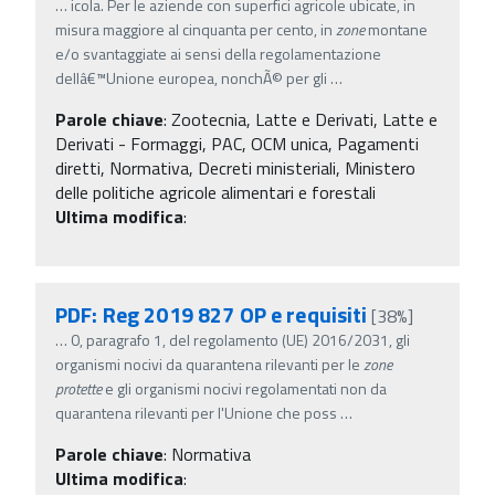
…
icola. Per le aziende con superfici agricole ubicate, in
misura maggiore al cinquanta per cento, in
zone
montane
e/o svantaggiate ai sensi della regolamentazione
dellâ€™Unione europea, nonchÃ© per gli
…
Parole chiave
:
Zootecnia, Latte e Derivati, Latte e
Derivati - Formaggi, PAC, OCM unica, Pagamenti
diretti, Normativa, Decreti ministeriali, Ministero
delle politiche agricole alimentari e forestali
Ultima modifica
:
PDF: Reg 2019 827 OP e requisiti
[38%]
…
0, paragrafo 1, del regolamento (UE) 2016/2031, gli
organismi nocivi da quarantena rilevanti per le
zone
protette
e gli organismi nocivi regolamentati non da
quarantena rilevanti per l'Unione che poss
…
Parole chiave
:
Normativa
Ultima modifica
: