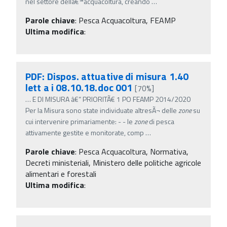
nel settore dellâ€™acquacoltura, creando
…
Parole chiave
:
Pesca Acquacoltura, FEAMP
Ultima modifica
:
PDF: Dispos. attuative di misura 1.40
lett a i 08.10.18.doc 001
[70%]
…
E DI MISURA â€“ PRIORITÃ€ 1 PO FEAMP 2014/2020
Per la Misura sono state individuate altresÃ¬ delle
zone
su
cui intervenire primariamente: - - le
zone
di pesca
attivamente gestite e monitorate, comp
…
Parole chiave
:
Pesca Acquacoltura, Normativa,
Decreti ministeriali, Ministero delle politiche agricole
alimentari e forestali
Ultima modifica
: