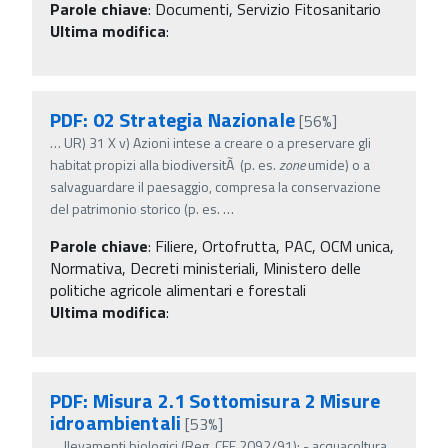
Parole chiave
:
Documenti, Servizio Fitosanitario
Ultima modifica
:
PDF: 02 Strategia Nazionale
[56%]
…
UR) 31 X v) Azioni intese a creare o a preservare gli
habitat propizi alla biodiversitÃ (p. es.
zone
umide) o a
salvaguardare il paesaggio, compresa la conservazione
del patrimonio storico (p. es.
…
Parole chiave
:
Filiere, Ortofrutta, PAC, OCM unica,
Normativa, Decreti ministeriali, Ministero delle
politiche agricole alimentari e forestali
Ultima modifica
:
PDF: Misura 2.1 Sottomisura 2 Misure
idroambientali
[53%]
…
llevamenti biologici (Reg. CEE 2092/91); - acquacoltura