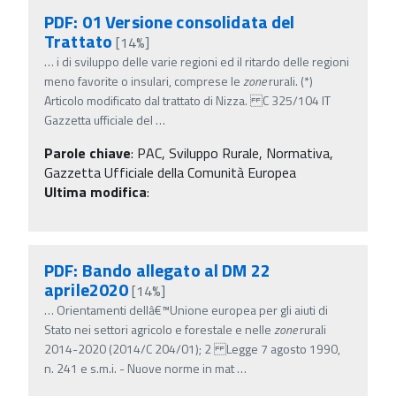
PDF: 01 Versione consolidata del
Trattato
[14%]
…
i di sviluppo delle varie regioni ed il ritardo delle regioni
meno favorite o insulari, comprese le
zone
rurali. (*)
Articolo modificato dal trattato di Nizza. C 325/104 IT
Gazzetta ufficiale del
…
Parole chiave
:
PAC, Sviluppo Rurale, Normativa,
Gazzetta Ufficiale della Comunità Europea
Ultima modifica
:
PDF: Bando allegato al DM 22
aprile2020
[14%]
…
Orientamenti dellâ€™Unione europea per gli aiuti di
Stato nei settori agricolo e forestale e nelle
zone
rurali
2014-2020 (2014/C 204/01); 2 Legge 7 agosto 1990,
n. 241 e s.m.i. - Nuove norme in mat
…