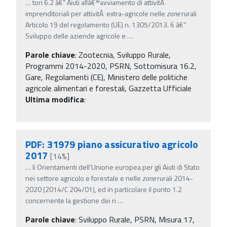
…
tori 6.2 â€“ Aiuti allâ€™avviamento di attivitÃ
imprenditoriali per attivitÃ extra-agricole nelle
zone
rurali
Articolo 19 del regolamento (UE) n. 1305/2013. 6 â€“
Sviluppo delle aziende agricole e
…
Parole chiave
:
Zootecnia, Sviluppo Rurale,
Programmi 2014-2020, PSRN, Sottomisura 16.2,
Gare, Regolamenti (CE), Ministero delle politiche
agricole alimentari e forestali, Gazzetta Ufficiale
Ultima modifica
:
PDF: 31979 piano assicurativo agricolo
2017
[14%]
…
li Orientamenti dell'Unione europea per gli Aiuti di Stato
nei settore agricolo e forestale e nelle
zone
rurali 2014-
2020 (2014/C 204/01), ed in particolare il punto 1.2
concernente la gestione dei ri
…
Parole chiave
:
Sviluppo Rurale, PSRN, Misura 17,