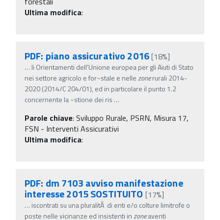
forestali
Ultima modifica
:
PDF: piano assicurativo 2016
[18%]
…
li Orientamenti dell'Unione europea per gli Aiuti di Stato
nei settore agricolo e for~stale e nelle
zone
rurali 2014-
2020 (2014/C 204/01), ed in particolare il punto 1.2
concernente la ~stione dei ris
…
Parole chiave
:
Sviluppo Rurale, PSRN, Misura 17,
FSN - Interventi Assicurativi
Ultima modifica
:
PDF: dm 7103 avviso manifestazione
interesse 2015 SOSTITUITO
[17%]
…
iscontrati su una pluralitÃ di enti e/o colture limitrofe o
poste nelle vicinanze ed insistenti in
zone
aventi