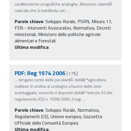
caratteristiche orografiche analoghe. Alluvione: calamitÃ
naturale che si manifesta sot
…
Parole chiave
:
Sviluppo Rurale, PSRN, Misura 17,
FSN - Interventi Assicurativi, Normativa, Decreti
ministeriali, Ministero delle politiche agricole
alimentari e forestali
Ultima modifica
:
PDF: Reg 1974 2006
[17%]
…
tengano conto delle peculiaritÃ dellâ€™agricoltura
maltese. In ordine al sostegno a favore delle
zone
svantaggiate, secondo il disposto dellâ€™articolo 93 del
regolamento (CE) n. 1698/2005, il regi
…
Parole chiave
:
Sviluppo Rurale, Normativa,
Regolamenti (CE), Unione europea, Gazzetta
Ufficiale della Comunità Europea
Ultima modifica
: