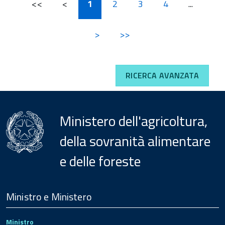
<<
<
1
2
3
4
...
>
>>
RICERCA AVANZATA
Ministero dell'agricoltura,
della sovranità alimentare
e delle foreste
Menu
Footer
Ministro e Ministero
Ministro