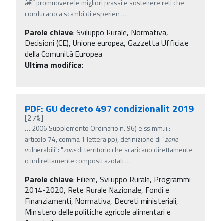
â€” promuovere le migliori prassi e sostenere reti che
conducano a scambi di esperien
…
Parole chiave
:
Sviluppo Rurale, Normativa,
Decisioni (CE), Unione europea, Gazzetta Ufficiale
della Comunità Europea
Ultima modifica
:
PDF: GU decreto 497 condizionalit 2019
[27%]
…
2006 Supplemento Ordinario n. 96) e ss.mm.ii.: -
articolo 74, comma 1 lettera pp), definizione di "
zone
vulnerabili": "
zone
di territorio che scaricano direttamente
o indirettamente composti azotati
…
Parole chiave
:
Filiere, Sviluppo Rurale, Programmi
2014-2020, Rete Rurale Nazionale, Fondi e
Finanziamenti, Normativa, Decreti ministeriali,
Ministero delle politiche agricole alimentari e