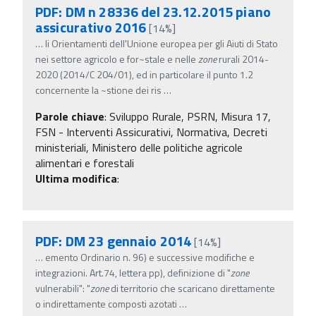
PDF: DM n 28336 del 23.12.2015 piano
assicurativo 2016
[14%]
…
li Orientamenti dell'Unione europea per gli Aiuti di Stato
nei settore agricolo e for~stale e nelle
zone
rurali 2014-
2020 (2014/C 204/01), ed in particolare il punto 1.2
concernente la ~stione dei ris
…
Parole chiave
:
Sviluppo Rurale, PSRN, Misura 17,
FSN - Interventi Assicurativi, Normativa, Decreti
ministeriali, Ministero delle politiche agricole
alimentari e forestali
Ultima modifica
:
PDF: DM 23 gennaio 2014
[14%]
…
emento Ordinario n. 96) e successive modifiche e
integrazioni. Art.74, lettera pp), definizione di "
zone
vulnerabili": "
zone
di territorio che scaricano direttamente
o indirettamente composti azotati
…