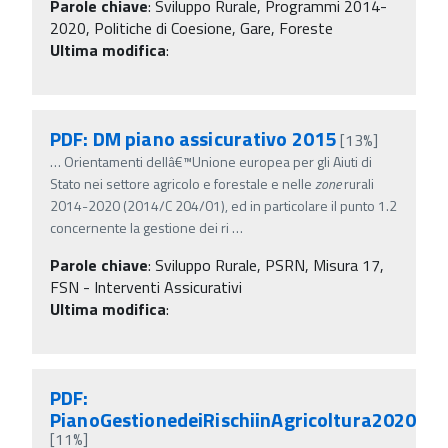
Parole chiave
:
Sviluppo Rurale, Programmi 2014-
2020, Politiche di Coesione, Gare, Foreste
Ultima modifica
:
PDF: DM piano assicurativo 2015
[13%]
…
Orientamenti dellâ€™Unione europea per gli Aiuti di
Stato nei settore agricolo e forestale e nelle
zone
rurali
2014-2020 (2014/C 204/01), ed in particolare il punto 1.2
concernente la gestione dei ri
…
Parole chiave
:
Sviluppo Rurale, PSRN, Misura 17,
FSN - Interventi Assicurativi
Ultima modifica
:
PDF:
PianoGestionedeiRischiinAgricoltura2020
[11%]