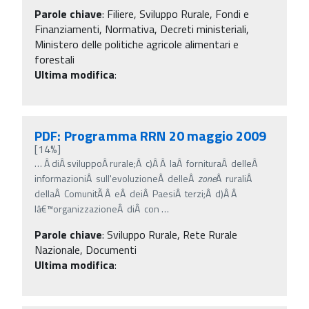
Parole chiave
:
Filiere, Sviluppo Rurale, Fondi e
Finanziamenti, Normativa, Decreti ministeriali,
Ministero delle politiche agricole alimentari e
forestali
Ultima modifica
:
PDF: Programma RRN 20 maggio 2009
[14%]
…
Â diÂ sviluppoÂ rurale;Â c)Â Â laÂ fornituraÂ delleÂ
informazioniÂ sull'evoluzioneÂ delleÂ
zone
Â ruraliÂ
dellaÂ ComunitÃ Â eÂ deiÂ PaesiÂ terzi;Â d)Â Â
lâ€™organizzazioneÂ diÂ con
…
Parole chiave
:
Sviluppo Rurale, Rete Rurale
Nazionale, Documenti
Ultima modifica
: