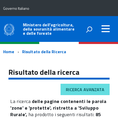
Governo Italiano
Ministero dell'agricoltura,
della sovranità alimentare
e delle foreste
Percorso
Home
Risultato della Ricerca
di
navigazione
Risultato della ricerca
RICERCA AVANZATA
La ricerca
delle pagine contenenti le parola
'zone' e 'protette', ristretta a 'Sviluppo
Rurale',
ha prodotto i seguenti risultati:
85