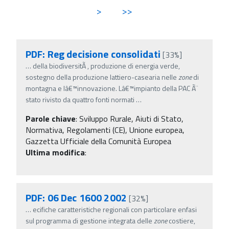
>
>>
PDF: Reg decisione consolidati
[33%]
…
della biodiversitÃ , produzione di energia verde,
sostegno della produzione lattiero-casearia nelle
zone
di
montagna e lâ€™innovazione. Lâ€™impianto della PAC Ã¨
stato rivisto da quattro fonti normati
…
Parole chiave
:
Sviluppo Rurale, Aiuti di Stato,
Normativa, Regolamenti (CE), Unione europea,
Gazzetta Ufficiale della Comunità Europea
Ultima modifica
:
PDF: 06 Dec 1600 2002
[32%]
…
ecifiche caratteristiche regionali con particolare enfasi
sul programma di gestione integrata delle
zone
costiere,