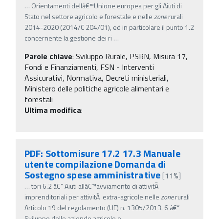
…
Orientamenti dellâ€™Unione europea per gli Aiuti di
Stato nel settore agricolo e forestale e nelle
zone
rurali
2014-2020 (2014/C 204/01), ed in particolare il punto 1.2
concernente la gestione dei ri
…
Parole chiave
:
Sviluppo Rurale, PSRN, Misura 17,
Fondi e Finanziamenti, FSN - Interventi
Assicurativi, Normativa, Decreti ministeriali,
Ministero delle politiche agricole alimentari e
forestali
Ultima modifica
:
PDF: Sottomisure 17.2 17.3 Manuale
utente compilazione Domanda di
Sostegno spese amministrative
[11%]
…
tori 6.2 â€“ Aiuti allâ€™avviamento di attivitÃ
imprenditoriali per attivitÃ extra-agricole nelle
zone
rurali
Articolo 19 del regolamento (UE) n. 1305/2013. 6 â€“
Sviluppo delle aziende agricole e
…