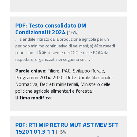
PDF: Testo consolidato DM
Condizionalit 2024
[16%]
…
ziendale, ritirato dalla produzione agricola per un
periodo minimo continuativo di sei mesi; s) â€œ
zone
di
condizionalitÃ â€: insieme dei CGO e delle BCAA da
rispettare, organizzati nei seguenti set
…
Parole chiave
:
Filiere, PAC, Sviluppo Rurale,
Programmi 2014-2020, Rete Rurale Nazionale,
Normativa, Decreti ministeriali, Ministero delle
politiche agricole alimentari e forestali
Ultima modifica
:
PDF: RTI MIP RETRU MUT AST MEV SFT
15201 01.3 1 1
[15%]