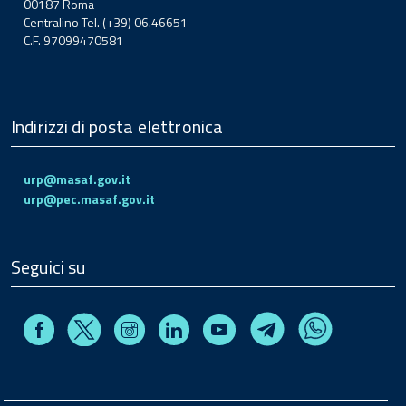
00187 Roma
Centralino Tel. (+39) 06.46651
C.F. 97099470581
Indirizzi di posta elettronica
urp@masaf.gov.it
urp@pec.masaf.gov.it
Seguici su
Facebook
Instagram
Linkedin
Youtube
X
Telegram
Whatsapp