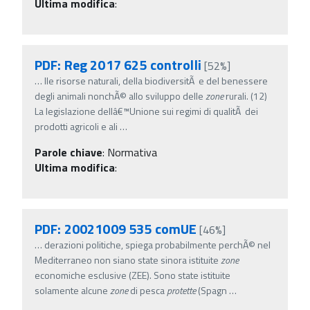
Ultima modifica
:
PDF: Reg 2017 625 controlli
[52%]
…
lle risorse naturali, della biodiversitÃ e del benessere
degli animali nonchÃ© allo sviluppo delle
zone
rurali. (12)
La legislazione dellâ€™Unione sui regimi di qualitÃ dei
prodotti agricoli e ali
…
Parole chiave
:
Normativa
Ultima modifica
:
PDF: 20021009 535 comUE
[46%]
…
derazioni politiche, spiega probabilmente perchÃ© nel
Mediterraneo non siano state sinora istituite
zone
economiche esclusive (ZEE). Sono state istituite
solamente alcune
zone
di pesca
protette
(Spagn
…