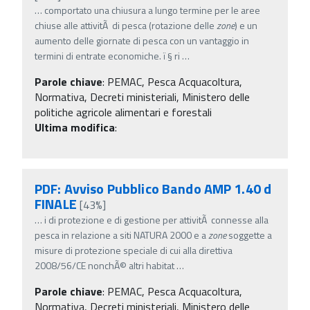
…
comportato una chiusura a lungo termine per le aree
chiuse alle attivitÃ di pesca (rotazione delle
zone
) e un
aumento delle giornate di pesca con un vantaggio in
termini di entrate economiche. ï‚§ ri
…
Parole chiave
:
PEMAC, Pesca Acquacoltura,
Normativa, Decreti ministeriali, Ministero delle
politiche agricole alimentari e forestali
Ultima modifica
:
PDF: Avviso Pubblico Bando AMP 1.40 d
FINALE
[43%]
…
i di protezione e di gestione per attivitÃ connesse alla
pesca in relazione a siti NATURA 2000 e a
zone
soggette a
misure di protezione speciale di cui alla direttiva
2008/56/CE nonchÃ© altri habitat
…
Parole chiave
:
PEMAC, Pesca Acquacoltura,
Normativa, Decreti ministeriali, Ministero delle