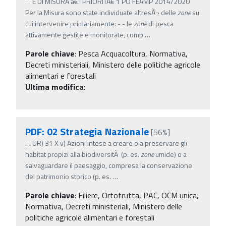
…
E DI MISURA â€“ PRIORITÃ€ 1 PO FEAMP 2014/2020
Per la Misura sono state individuate altresÃ¬ delle
zone
su
cui intervenire primariamente: - - le
zone
di pesca
attivamente gestite e monitorate, comp
…
Parole chiave
:
Pesca Acquacoltura, Normativa,
Decreti ministeriali, Ministero delle politiche agricole
alimentari e forestali
Ultima modifica
:
PDF: 02 Strategia Nazionale
[56%]
…
UR) 31 X v) Azioni intese a creare o a preservare gli
habitat propizi alla biodiversitÃ (p. es.
zone
umide) o a
salvaguardare il paesaggio, compresa la conservazione
del patrimonio storico (p. es.
…
Parole chiave
:
Filiere, Ortofrutta, PAC, OCM unica,
Normativa, Decreti ministeriali, Ministero delle
politiche agricole alimentari e forestali