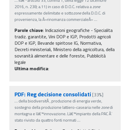
…
llâ€™articolo 33, comma 1, della legge 12 dicembre
2016, n. 238; a.11) in caso di D.O.C. relativa a
zone
espressamente delimitate e sotto
zone
della D.O.C. di
provenienza, la Â«rinomanza commercialeÂ»
…
Parole chiave
:
Indicazioni geografiche - Specialita
tradiz. garantite, Vini DOP e IGP, Prodotti agricoli
DOP e IGP, Bevande spiritose IG, Normativa,
Decreti ministeriali, Ministero della agricoltura, della
sovranità alimentare e delle foreste, Pubblicità
legale
Ultima modifica
:
PDF: Reg decisione consolidati
[33%]
…
della biodiversitÃ , produzione di energia verde,
sostegno della produzione lattiero-casearia nelle
zone
di
montagna e lâ€™innovazione. Lâ€™impianto della PAC Ã¨
stato rivisto da quattro fonti normati
…