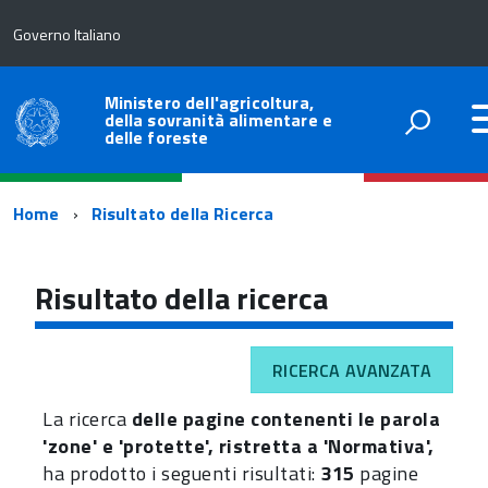
Governo Italiano
Ministero dell'agricoltura,
della sovranità alimentare e
delle foreste
Percorso
Home
Risultato della Ricerca
di
navigazione
Risultato della ricerca
RICERCA AVANZATA
La ricerca
delle pagine contenenti le parola
'zone' e 'protette', ristretta a 'Normativa',
ha prodotto i seguenti risultati:
315
pagine