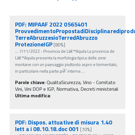
PDF: MIPAAF 2022 0565401
ProvvedimentoPropostadiDisciplinarediprod
TerreAbruzzesioTerredAbruzzo
ProtezioneIGP
[80%]
…
7/11/2022 - Provincia de Lâ€™Aquila La provincia de
Lâ€™Aquila presenta la morfologia tipica delle
zone
montane con un paesaggio piuttosto aspro e tormentato,
in particolare nella parte piÃ¹ interna
…
Parole chiave
:
QualitaSicurezza, Vino - Comitato
Vini, Vini DOP e IGP, Normativa, Decreti ministeriali
Ultima modifica
:
PDF: Dispos. attuative di misura 1.40
lett a i 08.10.18.doc 001
[70%]