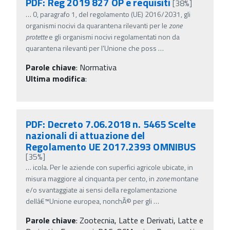
PDF: Reg 2019 827 OP e requisiti
[38%]
…
0, paragrafo 1, del regolamento (UE) 2016/2031, gli
organismi nocivi da quarantena rilevanti per le
zone
protette
e gli organismi nocivi regolamentati non da
quarantena rilevanti per l'Unione che poss
…
Parole chiave
:
Normativa
Ultima modifica
:
PDF: Decreto 7.06.2018 n. 5465 Scelte
nazionali di attuazione del
Regolamento UE 2017.2393 OMNIBUS
[35%]
…
icola. Per le aziende con superfici agricole ubicate, in
misura maggiore al cinquanta per cento, in
zone
montane
e/o svantaggiate ai sensi della regolamentazione
dellâ€™Unione europea, nonchÃ© per gli
…
Parole chiave
:
Zootecnia, Latte e Derivati, Latte e