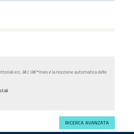
rritoriali ecc. â€¢ lâ€™invio e la ricezione automatica delle
stali
RICERCA AVANZATA