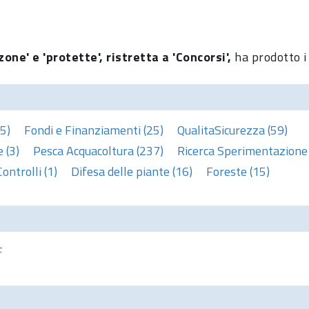
one' e 'protette', ristretta a 'Concorsi',
ha prodotto i
5)
Fondi e Finanziamenti (25)
QualitaSicurezza (59)
 (3)
Pesca Acquacoltura (237)
Ricerca Sperimentazione 
Controlli (1)
Difesa delle piante (16)
Foreste (15)
F