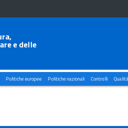
ura,
are e delle
Politiche europee
Politiche nazionali
Controlli
Qualit