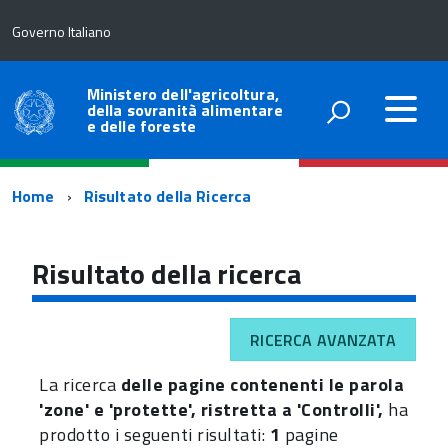
Governo Italiano
Ministero dell'agricoltura,
della sovranità alimentare
e delle foreste
Percorso
Home
Risultato della Ricerca
di
navigazione
Risultato della ricerca
RICERCA AVANZATA
La ricerca
delle pagine contenenti le parola
'zone' e 'protette', ristretta a 'Controlli',
ha
prodotto i seguenti risultati:
1
pagine