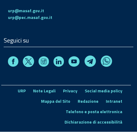
urp@masaf.gov.it
urp@pec.masaf.gov.it
Seguici su
Facebook
Instagram
Linkedin
Youtube
X
Telegram
Whatsapp
URP
Note Legali
Privacy
Social media policy
Mappa del Sito
Redazione
Intranet
Telefono e posta elettronica
Dichiarazione di accessibilità