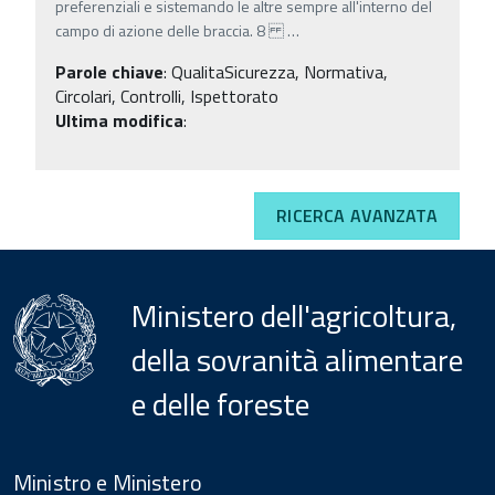
preferenziali e sistemando le altre sempre all'interno del
campo di azione delle braccia. 8
…
Parole chiave
:
QualitaSicurezza, Normativa,
Circolari, Controlli, Ispettorato
Ultima modifica
:
RICERCA AVANZATA
Ministero dell'agricoltura,
della sovranità alimentare
e delle foreste
Menu
Footer
Ministro e Ministero