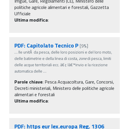
Irrigue, Gare, Regolamenti (CE), Ministero delle
politiche agricole alimentari e forestali, Gazzetta
Ufficiale
Ultima modifica
:
PDF: Capitolato Tecnico P
[9%]
…
lle unitÃ da pesca, delle loro posizioni e del loro moto,
delle batimetrie e della linea di costa,
zone
di pesca, limiti
delle acque territoriali ecc. â€¢ lâ€™invio e la ricezione
automatica delle
…
Parole chiave
:
Pesca Acquacoltura, Gare, Concorsi,
Decreti ministeriali, Ministero delle politiche agricole
alimentari e forestali
Ultima modifica
:
PDF: https eur lex.europa Reg. 1306