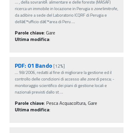
…
, della sovranitÃ alimentare e delle foreste (MASAF)
ricerca un immobile in locazione in Perugia o
zone
limitrofe,
da adibire a sede del Laboratorio ICQRF di Perugia e
dellâ€™ufficio dâ€™area di Peru
…
Parole chiave
:
Gare
Ultima modifica
:
PDF: 01 Bando
[12%]
…
98/2006, redatti al fine di migliorare la gestione ed il
controllo delle condizioni di accesso alle
zone
di pesca; -
monitoraggio scientifico dei piani di gestione locali e
nazionali previsti dallo st
…
Parole chiave
:
Pesca Acquacoltura, Gare
Ultima modifica
: