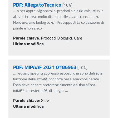
PDF: AllegatoTecnico
[10%]
…
o per approvvigionarsi di prodotti biologici coltivati e/ o
allevati in areali molto distanti dalle
zone
di consumo. 4.
Florovivaismo biologico 4.1 Presupposti La coltivazione di
piante e fiori a sco
…
Parole chiave
:
Prodotti Biologici, Gare
Ultima modifica
:
PDF: MIPAAF 2021 0186963
[10%]
…
requisiti specifici appresso esposti, che sono definiti in
funzione delle attivitÃ condotte nelle
zone
considerate.
Esso deve essere preferenzialmente del tipo â€œa
tuttâ€™aria esternaâ€, di adegua
…
Parole chiave
:
Gare
Ultima modifica
: