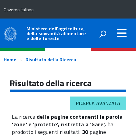
Governo Italiano
Ministero dell'agricoltura,
della sovranità alimentare
e delle foreste
Percorso
Home
Risultato della Ricerca
di
navigazione
Risultato della ricerca
RICERCA AVANZATA
La ricerca
delle pagine contenenti le parola
'zone' e 'protette', ristretta a 'Gare',
ha
prodotto i seguenti risultati:
30
pagine