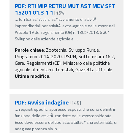
PDF: RTI MIP RETRU MUT AST MEV SFT
15201 01.3 1 1
[15%]
…
tori 6.2 â€“ Aiuti allâ€™avviamento di attivitÃ
imprenditoriali per attivitÃ extra-agricole nelle
zone
rurali
Articolo 19 del regolamento (UE) n. 1305/2013. 6 â€“
Sviluppo delle aziende agricole e
…
Parole chiave
:
Zootecnia, Sviluppo Rurale,
Programmi 2014-2020, PSRN, Sottomisura 16.2,
Gare, Regolamenti (CE), Ministero delle politiche
agricole alimentari e forestali, Gazzetta Ufficiale
Ultima modifica
:
PDF: Avviso indagine
[14%]
…
requisiti specifici appresso esposti, che sono definiti in
funzione delle attivitÃ condotte nelle
zone
considerate.
Esso deve essere del tipo â€œa tuttâ€™aria esternaâ€, di
adeguata potenza sia in
…