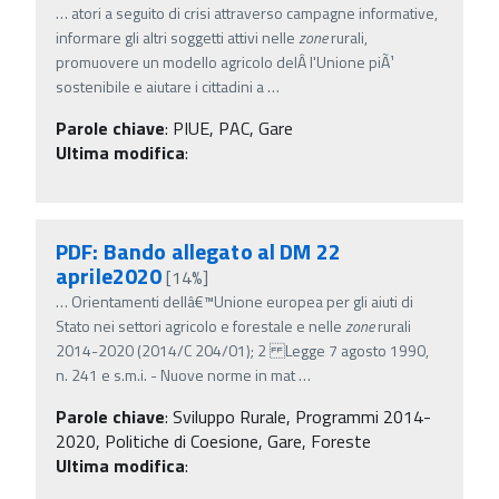
…
atori a seguito di crisi attraverso campagne informative,
informare gli altri soggetti attivi nelle
zone
rurali,
promuovere un modello agricolo delÂ­ l'Unione piÃ¹
sostenibile e aiutare i cittadini a
…
Parole chiave
:
PIUE, PAC, Gare
Ultima modifica
:
PDF: Bando allegato al DM 22
aprile2020
[14%]
…
Orientamenti dellâ€™Unione europea per gli aiuti di
Stato nei settori agricolo e forestale e nelle
zone
rurali
2014-2020 (2014/C 204/01); 2 Legge 7 agosto 1990,
n. 241 e s.m.i. - Nuove norme in mat
…
Parole chiave
:
Sviluppo Rurale, Programmi 2014-
2020, Politiche di Coesione, Gare, Foreste
Ultima modifica
: