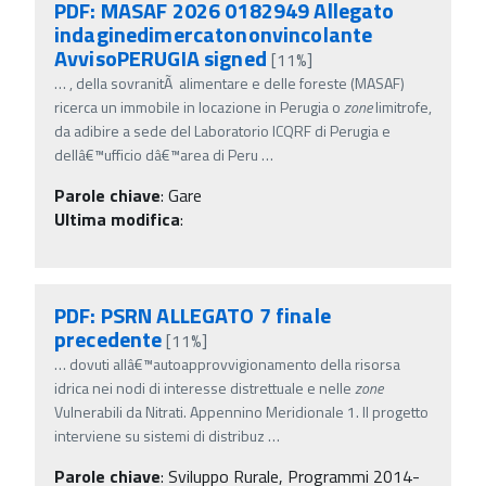
PDF: MASAF 2026 0182949 Allegato
indaginedimercatononvincolante
AvvisoPERUGIA signed
[11%]
…
, della sovranitÃ alimentare e delle foreste (MASAF)
ricerca un immobile in locazione in Perugia o
zone
limitrofe,
da adibire a sede del Laboratorio ICQRF di Perugia e
dellâ€™ufficio dâ€™area di Peru
…
Parole chiave
:
Gare
Ultima modifica
:
PDF: PSRN ALLEGATO 7 finale
precedente
[11%]
…
dovuti allâ€™autoapprovvigionamento della risorsa
idrica nei nodi di interesse distrettuale e nelle
zone
Vulnerabili da Nitrati. Appennino Meridionale 1. Il progetto
interviene su sistemi di distribuz
…
Parole chiave
:
Sviluppo Rurale, Programmi 2014-