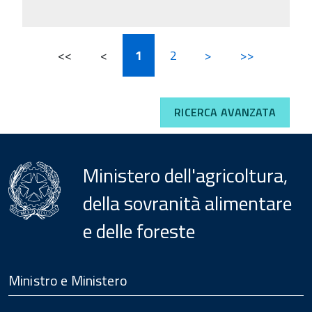
<<
<
1
2
>
>>
RICERCA AVANZATA
Ministero dell'agricoltura,
della sovranità alimentare
e delle foreste
Menu
Footer
Ministro e Ministero