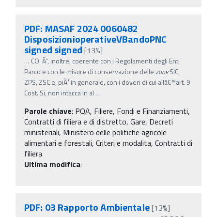
PDF: MASAF 2024 0060482
DisposizionioperativeVBandoPNC
signed signed
[13%]
…
CO. Ãˆ, inoltre, coerente con i Regolamenti degli Enti
Parco e con le misure di conservazione delle
zone
SIC,
ZPS, ZSC e, piÃ¹ in generale, con i doveri di cui allâ€™art. 9
Cost. Si, non intacca in al
…
Parole chiave
:
PQA, Filiere, Fondi e Finanziamenti,
Contratti di filiera e di distretto, Gare, Decreti
ministeriali, Ministero delle politiche agricole
alimentari e forestali, Criteri e modalita, Contratti di
filiera
Ultima modifica
:
PDF: 03 Rapporto Ambientale
[13%]