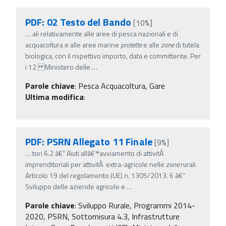
PDF: 02 Testo del Bando
[10%]
…
ali relativamente alle aree di pesca nazionali e di
acquacoltura e alle aree marine
protette
e alle
zone
di tutela
biologica, con il rispettivo importo, data e committente. Per
i 12 Ministero delle
…
Parole chiave
:
Pesca Acquacoltura, Gare
Ultima modifica
:
PDF: PSRN Allegato 11 Finale
[9%]
…
tori 6.2 â€“ Aiuti allâ€™avviamento di attivitÃ
imprenditoriali per attivitÃ extra-agricole nelle
zone
rurali
Articolo 19 del regolamento (UE) n. 1305/2013. 6 â€“
Sviluppo delle aziende agricole e
…
Parole chiave
:
Sviluppo Rurale, Programmi 2014-
2020, PSRN, Sottomisura 4.3, Infrastrutture