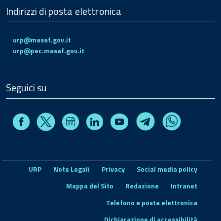
Indirizzi di posta elettronica
urp@masaf.gov.it
urp@pec.masaf.gov.it
Seguici su
Facebook
Instagram
Linkedin
Youtube
X
Telegram
Whatsapp
URP
Note Legali
Privacy
Social media policy
Mappa del Sito
Redazione
Intranet
Telefono e posta elettronica
Dichiarazione di accessibilità