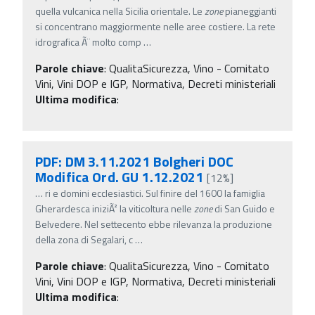
quella vulcanica nella Sicilia orientale. Le
zone
pianeggianti
si concentrano maggiormente nelle aree costiere. La rete
idrografica Ã¨ molto comp
…
Parole chiave
:
QualitaSicurezza, Vino - Comitato
Vini, Vini DOP e IGP, Normativa, Decreti ministeriali
Ultima modifica
:
PDF: DM 3.11.2021 Bolgheri DOC
Modifica Ord. GU 1.12.2021
[12%]
…
ri e domini ecclesiastici. Sul finire del 1600 la famiglia
Gherardesca iniziÃ² la viticoltura nelle
zone
di San Guido e
Belvedere. Nel settecento ebbe rilevanza la produzione
della zona di Segalari, c
…
Parole chiave
:
QualitaSicurezza, Vino - Comitato
Vini, Vini DOP e IGP, Normativa, Decreti ministeriali
Ultima modifica
: