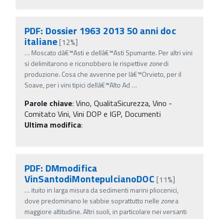
PDF: Dossier 1963 2013 50 anni doc
italiane
[12%]
…
Moscato dâ€™Asti e dellâ€™Asti Spumante. Per altri vini
si delimitarono e riconobbero le rispettive
zone
di
produzione. Cosa che avvenne per lâ€™Orvieto, per il
Soave, per i vini tipici dellâ€™Alto Ad
…
Parole chiave
:
Vino, QualitaSicurezza, Vino -
Comitato Vini, Vini DOP e IGP, Documenti
Ultima modifica
:
PDF: DMmodifica
VinSantodiMontepulcianoDOC
[11%]
…
ituito in larga misura da sedimenti marini pliocenici,
dove predominano le sabbie soprattutto nelle
zone
a
maggiore altitudine. Altri suoli, in particolare nei versanti