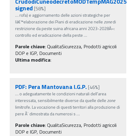
CrudodiCuneodecretoMODTempMAG2025
signed
[58%]
…
rofa) e aggiornamento delle azioni strategiche per
lâ€™elaborazione dei Piani di eradicazione nelle
zone
di
restrizione da peste suina africana anni 2023-2028Â»:
controllo ed eradicazione della peste
…
Parole chiave
:
QualitaSicurezza, Prodotti agricoli
DOP e IGP, Documenti
Ultima modifica
:
PDF: Pera Mantovana I.G.P.
[46%]
…
o adeguatamente le condizioni naturali dell'area
interessata, sensibilmente diverse da quelle delle
zone
limitrofe. La vocazione di questi territori alla produzione di
pere Ã¨ dimostrata da numerosi s
…
Parole chiave
:
QualitaSicurezza, Prodotti agricoli
DOP e IGP, Documenti