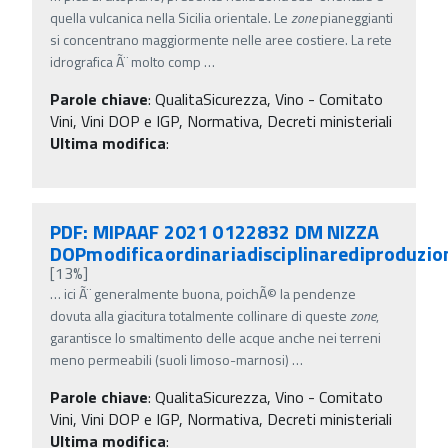
quella vulcanica nella Sicilia orientale. Le
zone
pianeggianti
si concentrano maggiormente nelle aree costiere. La rete
idrografica Ã¨ molto comp
…
Parole chiave
:
QualitaSicurezza, Vino - Comitato
Vini, Vini DOP e IGP, Normativa, Decreti ministeriali
Ultima modifica
:
PDF: MIPAAF 2021 0122832 DM NIZZA
DOPmodificaordinariadisciplinarediproduzio
[13%]
…
ici Ã¨ generalmente buona, poichÃ© la pendenze
dovuta alla giacitura totalmente collinare di queste
zone
,
garantisce lo smaltimento delle acque anche nei terreni
meno permeabili (suoli limoso-marnosi)
…
Parole chiave
:
QualitaSicurezza, Vino - Comitato
Vini, Vini DOP e IGP, Normativa, Decreti ministeriali
Ultima modifica
: