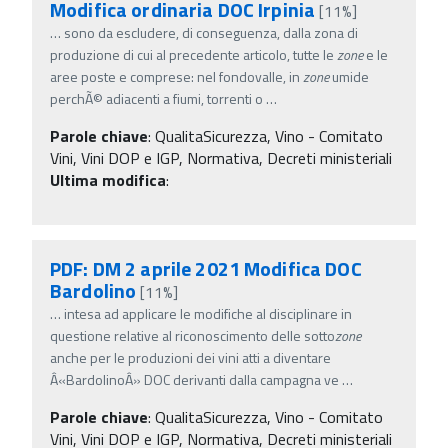
Modifica ordinaria DOC Irpinia
[11%]
…
sono da escludere, di conseguenza, dalla zona di
produzione di cui al precedente articolo, tutte le
zone
e le
aree poste e comprese: nel fondovalle, in
zone
umide
perchÃ© adiacenti a fiumi, torrenti o
…
Parole chiave
:
QualitaSicurezza, Vino - Comitato
Vini, Vini DOP e IGP, Normativa, Decreti ministeriali
Ultima modifica
:
PDF: DM 2 aprile 2021 Modifica DOC
Bardolino
[11%]
…
intesa ad applicare le modifiche al disciplinare in
questione relative al riconoscimento delle sotto
zone
anche per le produzioni dei vini atti a diventare
Â«BardolinoÂ» DOC derivanti dalla campagna ve
…
Parole chiave
:
QualitaSicurezza, Vino - Comitato
Vini, Vini DOP e IGP, Normativa, Decreti ministeriali