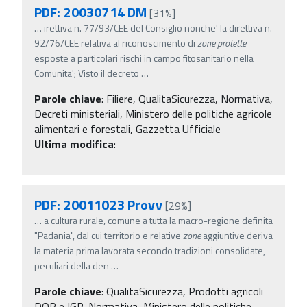
PDF: 20030714 DM
[31%]
…
irettiva n. 77/93/CEE del Consiglio nonche' la direttiva n.
92/76/CEE relativa al riconoscimento di
zone
protette
esposte a particolari rischi in campo fitosanitario nella
Comunita'; Visto il decreto
…
Parole chiave
:
Filiere, QualitaSicurezza, Normativa,
Decreti ministeriali, Ministero delle politiche agricole
alimentari e forestali, Gazzetta Ufficiale
Ultima modifica
:
PDF: 20011023 Provv
[29%]
…
a cultura rurale, comune a tutta la macro-regione definita
"Padania", dal cui territorio e relative
zone
aggiuntive deriva
la materia prima lavorata secondo tradizioni consolidate,
peculiari della den
…
Parole chiave
:
QualitaSicurezza, Prodotti agricoli
DOP e IGP, Normativa, Ministero delle politiche