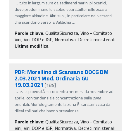
…
ituito in larga misura da sedimenti marini pliocenici,
dove predominano le sabbie soprattutto nelle
zone
a
maggiore altitudine. Altri suoli, in particolare nei versanti
che scendono verso la Valdichia
…
Parole chiave
:
QualitaSicurezza, Vino - Comitato
Vini, Vini DOP e IGP, Normativa, Decreti ministeriali
Ultima modifica
:
PDF: Morellino di Scansano DOCG DM
2.03.2021 Mod. Ordinaria GU
19.03.2021
[18%]
…
le. La piovositÃ si concentra nei mesi da novembre ad
aprile, con tendenziale concentrazione sulle
zone
orientali. Morfologicamente la zona Ã¨ caratterizzata da
rilievi collinari che hanno prevalenza
…
Parole chiave
:
QualitaSicurezza, Vino - Comitato
Vini, Vini DOP e IGP, Normativa, Decreti ministeriali