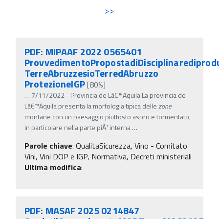
>>
PDF: MIPAAF 2022 0565401
ProvvedimentoPropostadiDisciplinarediprod
TerreAbruzzesioTerredAbruzzo
ProtezioneIGP
[80%]
…
7/11/2022 - Provincia de Lâ€™Aquila La provincia de
Lâ€™Aquila presenta la morfologia tipica delle
zone
montane con un paesaggio piuttosto aspro e tormentato,
in particolare nella parte piÃ¹ interna
…
Parole chiave
:
QualitaSicurezza, Vino - Comitato
Vini, Vini DOP e IGP, Normativa, Decreti ministeriali
Ultima modifica
:
PDF: MASAF 2025 0214847