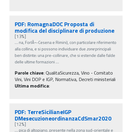
PDF: RomagnaDOC Proposta di
modifica del disciplinare di produzione
[13%]
…
na, ForlÃ¬-Cesena e Rimini), con particolare riferimento
alla collina, e si possono individuare due
zone
principali
ben distinte: una pre-collinare, che si estende dalle falde
delle ultime formazioni
…
Parole chiave
:
QualitaSicurezza, Vino - Comitato
Vini, Vini DOP e IGP, Normativa, Decreti ministeriali
Ultima modifica
:
PDF: TerreSicilianeIGP
DMesecuzioneordinanzaCdSmar2020
[12%]
…
pica di altopiano, presente nella zona sud-orientale e