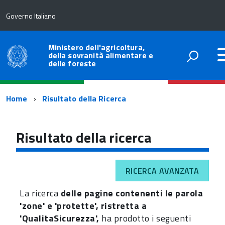
Governo Italiano
Ministero dell'agricoltura,
della sovranità alimentare e
delle foreste
Percorso
Home
Risultato della Ricerca
di
navigazione
Risultato della ricerca
RICERCA AVANZATA
La ricerca
delle pagine contenenti le parola
'zone' e 'protette', ristretta a
'QualitaSicurezza',
ha prodotto i seguenti