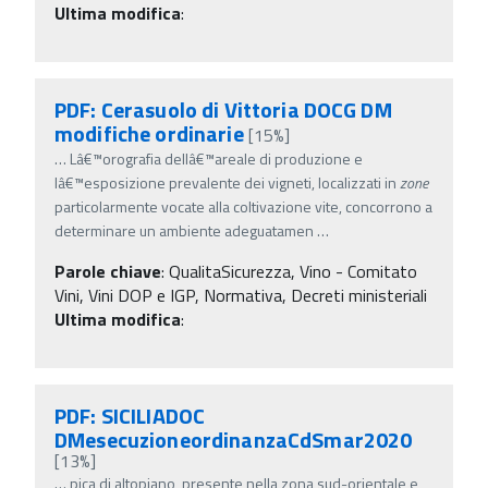
Ultima modifica
:
PDF: Cerasuolo di Vittoria DOCG DM
modifiche ordinarie
[15%]
…
Lâ€™orografia dellâ€™areale di produzione e
lâ€™esposizione prevalente dei vigneti, localizzati in
zone
particolarmente vocate alla coltivazione vite, concorrono a
determinare un ambiente adeguatamen
…
Parole chiave
:
QualitaSicurezza, Vino - Comitato
Vini, Vini DOP e IGP, Normativa, Decreti ministeriali
Ultima modifica
:
PDF: SICILIADOC
DMesecuzioneordinanzaCdSmar2020
[13%]
…
pica di altopiano, presente nella zona sud-orientale e