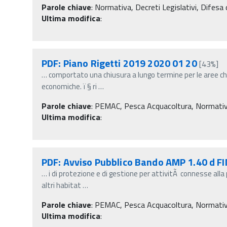
Parole chiave
:
Normativa, Decreti Legislativi, Difesa d
Ultima modifica
:
PDF: Piano Rigetti 2019 2020 01 20
[43%]
…
comportato una chiusura a lungo termine per le aree chi
economiche. ï‚§ ri
…
Parole chiave
:
PEMAC, Pesca Acquacoltura, Normativa, D
Ultima modifica
:
PDF: Avviso Pubblico Bando AMP 1.40 d F
…
i di protezione e di gestione per attivitÃ connesse alla
altri habitat
…
Parole chiave
:
PEMAC, Pesca Acquacoltura, Normativa, D
Ultima modifica
: