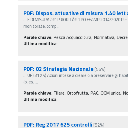
PDF: Dispos. attuative di misura 1.40 lett
…
E DI MISURA â€“ PRIORITÃ€ 1 PO FEAMP 2014/2020 Per l
monitorate, comp
…
Parole chiave
:
Pesca Acquacoltura, Normativa, Decreti m
Ultima modifica
:
PDF: 02 Strategia Nazionale
[56%]
…
UR) 31 X v) Azioni intese a creare o a preservare gli habi
(p. es.
…
Parole chiave
:
Filiere, Ortofrutta, PAC, OCM unica, Nor
Ultima modifica
:
PDF: Reg 2017 625 controlli
[52%]