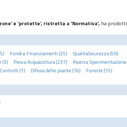
zone' e 'protette', ristretta a 'Normativa',
ha prodotto
5)
Fondi e Finanziamenti (25)
QualitaSicurezza (59)
 (3)
Pesca Acquacoltura (237)
Ricerca Sperimentazione 
Controlli (1)
Difesa delle piante (16)
Foreste (15)
F