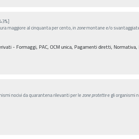
43%]
isura maggiore al cinquanta per cento, in
zone
montane e/o svantaggiate 
rivati - Formaggi, PAC, OCM unica, Pagamenti diretti, Normativa, Dec
nismi nocivi da quarantena rilevanti per le
zone
protette
e gli organismi 