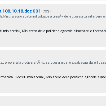
 a i 08.10.18.doc 001
[70%]
a Misura sono state individuate altresÃ¬ delle
zone
su cui intervenire
inisteriali, Ministero delle politiche agricole alimentari e forestal
tat propizi alla biodiversitÃ (p. es.
zone
umide) o a salvaguardare il pae
mativa, Decreti ministeriali, Ministero delle politiche agricole alime