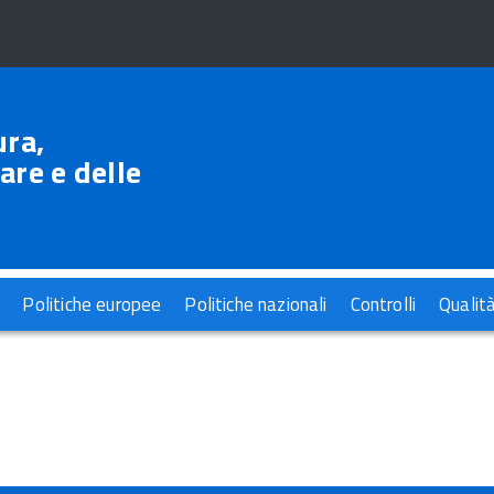
ura,
are e delle
Politiche europee
Politiche nazionali
Controlli
Qualit