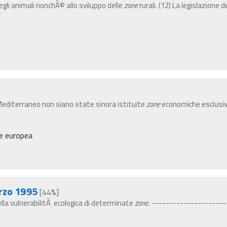
degli animali nonchÃ© allo sviluppo delle
zone
rurali. (12) La legislazione d
Mediterraneo non siano state sinora istituite
zone
economiche esclusiv
e europea
arzo 1995
[44%]
ella vulnerabilitÃ ecologica di determinate
zone
. -----------------------