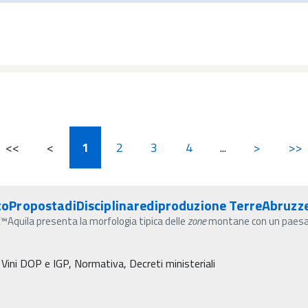
<<
<
1
2
3
4
...
>
>>
PropostadiDisciplinarediproduzione TerreAbruzze
™Aquila presenta la morfologia tipica delle
zone
montane con un paesagg
 Vini DOP e IGP, Normativa, Decreti ministeriali