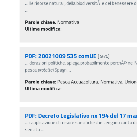
…
lle risorse naturali, della biodiversitÃ e del benessere 
…
Parole chiave
:
Normativa
Ultima modifica
:
PDF: 20021009 535 comUE
[46%]
…
derazioni politiche, spiega probabilmente perchÃ© nel 
pesca
protette
(Spagn
…
Parole chiave
:
Pesca Acquacoltura, Normativa, Union
Ultima modifica
:
PDF: Decreto Legislativo nx 194 del 17 m
…
i applicazione di misure specifiche che tengano conto d
sentita
…