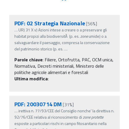
PDF: 02 Strategia Nazionale
[56%]
…
UR) 31 X v) Azioni intese a creare o a preservare gli
habitat propizi alla biodiversitÃ (p. es.
zone
umide) o a
salvaguardare il paesaggio, compresa la conservazione
del patrimonio storico (p. es.
…
Parole chiave
:
Filiere, Ortofrutta, PAC, OCM unica,
Normativa, Decreti ministeriali, Ministero delle
politiche agricole alimentari e forestali
Ultima modifica
:
PDF: 20030714 DM
[31%]
…
irettiva n. 77/93/CEE del Consiglio nonche' la direttiva n.
92/76/CEE relativa al riconoscimento di
zone
protette
esposte a particolari rischi in campo fitosanitario nella