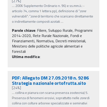
[27%]
…
2006 Supplemento Ordinario n. 96) e ss.mm.ii.: -
articolo 74, comma 1 lettera pp), definizione di "
zone
vulnerabili": "
zone
di territorio che scaricano direttamente
o indirettamente composti azotati
…
Parole chiave
:
Filiere, Sviluppo Rurale, Programmi
2014-2020, Rete Rurale Nazionale, Fondi e
Finanziamenti, Normativa, Decreti ministeriali,
Ministero delle politiche agricole alimentari e
forestali
Ultima modifica
:
PDF: Allegato DM 27.09.2018 n. 9286
Strategia nazionale ortofrutta.sito
[24%]
…
collina e pianura con scarsa presenza zootecnia) 5.
Presenza di fenomeni erosivi, soprattutto nelle
zone
di
collina con colture arboree specializzate e seminativi