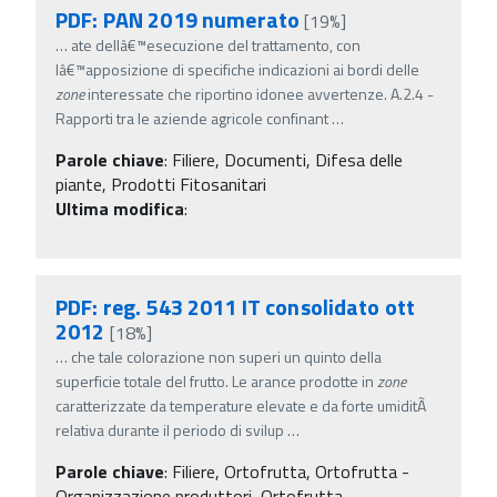
PDF: PAN 2019 numerato
[19%]
…
ate dellâ€™esecuzione del trattamento, con
lâ€™apposizione di specifiche indicazioni ai bordi delle
zone
interessate che riportino idonee avvertenze. A.2.4 -
Rapporti tra le aziende agricole confinant
…
Parole chiave
:
Filiere, Documenti, Difesa delle
piante, Prodotti Fitosanitari
Ultima modifica
:
PDF: reg. 543 2011 IT consolidato ott
2012
[18%]
…
che tale colorazione non superi un quinto della
superficie totale del frutto. Le arance prodotte in
zone
caratterizzate da temperature elevate e da forte umiditÃ
relativa durante il periodo di svilup
…
Parole chiave
:
Filiere, Ortofrutta, Ortofrutta -
Organizzazione produttori, Ortofrutta -