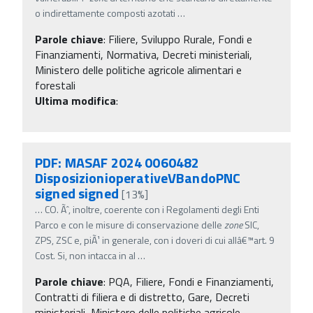
o indirettamente composti azotati
…
Parole chiave
:
Filiere, Sviluppo Rurale, Fondi e
Finanziamenti, Normativa, Decreti ministeriali,
Ministero delle politiche agricole alimentari e
forestali
Ultima modifica
:
PDF: MASAF 2024 0060482
DisposizionioperativeVBandoPNC
signed signed
[13%]
…
CO. Ãˆ, inoltre, coerente con i Regolamenti degli Enti
Parco e con le misure di conservazione delle
zone
SIC,
ZPS, ZSC e, piÃ¹ in generale, con i doveri di cui allâ€™art. 9
Cost. Si, non intacca in al
…
Parole chiave
:
PQA, Filiere, Fondi e Finanziamenti,
Contratti di filiera e di distretto, Gare, Decreti
ministeriali, Ministero delle politiche agricole