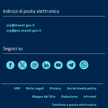
Indirizzi di posta elettronica
urp@masaf.gov.it
urp@pec.masaf.gov.it
Seguici su
Facebook
Instagram
Linkedin
Youtube
X
Telegram
Whatsapp
URP
Note Legali
Privacy
Social media policy
Mappa del Sito
Redazione
Intranet
Telefono e posta elettronica