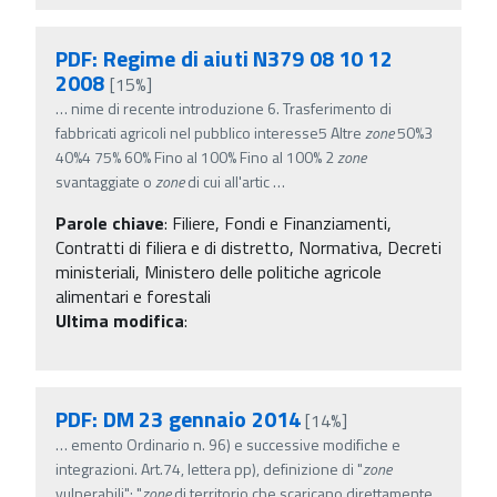
PDF: Regime di aiuti N379 08 10 12
2008
[15%]
…
nime di recente introduzione 6. Trasferimento di
fabbricati agricoli nel pubblico interesse5 Altre
zone
50%3
40%4 75% 60% Fino al 100% Fino al 100% 2
zone
svantaggiate o
zone
di cui all'artic
…
Parole chiave
:
Filiere, Fondi e Finanziamenti,
Contratti di filiera e di distretto, Normativa, Decreti
ministeriali, Ministero delle politiche agricole
alimentari e forestali
Ultima modifica
:
PDF: DM 23 gennaio 2014
[14%]
…
emento Ordinario n. 96) e successive modifiche e
integrazioni. Art.74, lettera pp), definizione di "
zone
vulnerabili": "
zone
di territorio che scaricano direttamente