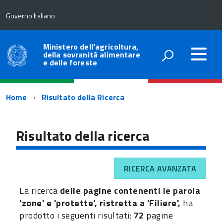
Governo Italiano
Ministero dell'agricoltura,
della sovranità alimentare
e delle foreste
Percorso
Home
Risultato della Ricerca
di
navigazione
Risultato della ricerca
RICERCA AVANZATA
La ricerca
delle pagine contenenti le parola
'zone' e 'protette', ristretta a 'Filiere',
ha
prodotto i seguenti risultati:
72
pagine