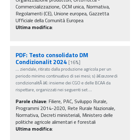
Commercializzazione, OCM unica, Normativa,
Regolamenti (CE), Unione europea, Gazzetta
Ufficiale della Comunità Europea
Ultima modifica
:
PDF: Testo consolidato DM
Condizionalit 2024
[16%]
…
ziendale, ritirato dalla produzione agricola per un
periodo minimo continuativo di sei mesi; s) â€œ
zone
di
condizionalitÃ â€: insieme dei CGO e delle BCAA da
rispettare, organizzati nei seguenti set
…
Parole chiave
:
Filiere, PAC, Sviluppo Rurale,
Programmi 2014-2020, Rete Rurale Nazionale,
Normativa, Decreti ministeriali, Ministero delle
politiche agricole alimentari e forestali
Ultima modifica
: