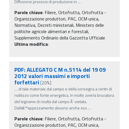
Diffusione processi di produzione in
…
Parole chiave
:
Filiere, Ortofrutta, Ortofrutta -
Organizzazione produttori, PAC, OCM unica,
Normativa, Decreti ministeriali, Ministero delle
politiche agricole alimentari e forestali,
Supplemento Ordinario della Gazzetta Ufficiale
Ultima modifica
:
PDF: ALLEGATO C M n.5114 del 19 09
2012 valori massimi e importi
forfettari
[20%]
…
di tale materiale dal campo e della consegna a centri di
riutilizzo come fonte energetica. In molte
zone
la bruciatura
del legname di risulta dal campo Ã¨ vietata.
Dallâ€™appezzamento devono anche ess
…
Parole chiave
:
Filiere, Ortofrutta, Ortofrutta -
Organizzazione produttori, PAC, OCM unica,