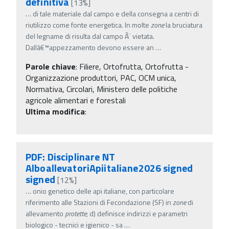
definitiva
[13%]
…
di tale materiale dal campo e della consegna a centri di
riutilizzo come fonte energetica. In molte
zone
la bruciatura
del legname di risulta dal campo Ã¨ vietata.
Dallâ€™appezzamento devono essere an
…
Parole chiave
:
Filiere, Ortofrutta, Ortofrutta -
Organizzazione produttori, PAC, OCM unica,
Normativa, Circolari, Ministero delle politiche
agricole alimentari e forestali
Ultima modifica
:
PDF: Disciplinare NT
AlboallevatoriApiitaliane2026 signed
signed
[12%]
…
onio genetico delle api italiane, con particolare
riferimento alle Stazioni di Fecondazione (SF) in
zone
di
allevamento
protette
; d) definisce indirizzi e parametri
biologico - tecnici e igienico - sa
…