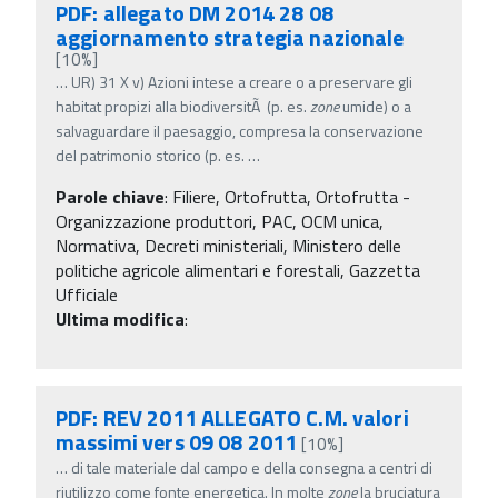
PDF: allegato DM 2014 28 08
aggiornamento strategia nazionale
[10%]
…
UR) 31 X v) Azioni intese a creare o a preservare gli
habitat propizi alla biodiversitÃ (p. es.
zone
umide) o a
salvaguardare il paesaggio, compresa la conservazione
del patrimonio storico (p. es.
…
Parole chiave
:
Filiere, Ortofrutta, Ortofrutta -
Organizzazione produttori, PAC, OCM unica,
Normativa, Decreti ministeriali, Ministero delle
politiche agricole alimentari e forestali, Gazzetta
Ufficiale
Ultima modifica
:
PDF: REV 2011 ALLEGATO C.M. valori
massimi vers 09 08 2011
[10%]
…
di tale materiale dal campo e della consegna a centri di
riutilizzo come fonte energetica. In molte
zone
la bruciatura