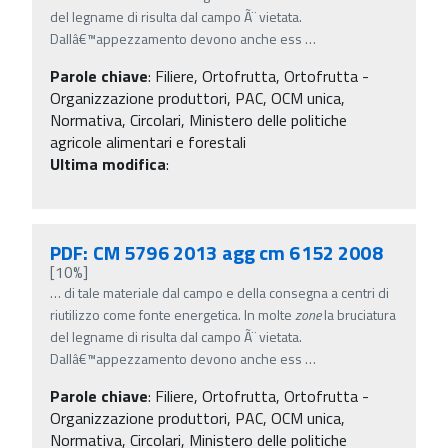
del legname di risulta dal campo Ã¨ vietata.
Dallâ€™appezzamento devono anche ess
…
Parole chiave
:
Filiere, Ortofrutta, Ortofrutta -
Organizzazione produttori, PAC, OCM unica,
Normativa, Circolari, Ministero delle politiche
agricole alimentari e forestali
Ultima modifica
:
PDF: CM 5796 2013 agg cm 6152 2008
[10%]
…
di tale materiale dal campo e della consegna a centri di
riutilizzo come fonte energetica. In molte
zone
la bruciatura
del legname di risulta dal campo Ã¨ vietata.
Dallâ€™appezzamento devono anche ess
…
Parole chiave
:
Filiere, Ortofrutta, Ortofrutta -
Organizzazione produttori, PAC, OCM unica,
Normativa, Circolari, Ministero delle politiche