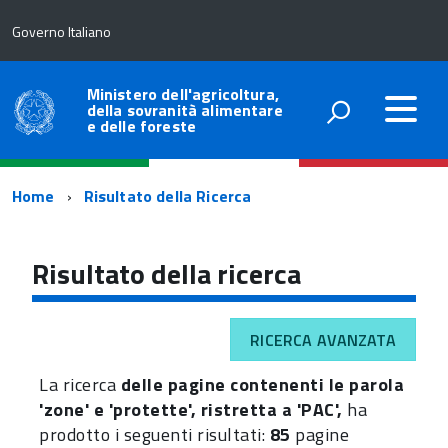
Governo Italiano
Ministero dell'agricoltura,
della sovranità alimentare
e delle foreste
Percorso
Home
Risultato della Ricerca
di
navigazione
Risultato della ricerca
RICERCA AVANZATA
La ricerca
delle pagine contenenti le parola
'zone' e 'protette', ristretta a 'PAC',
ha
prodotto i seguenti risultati:
85
pagine