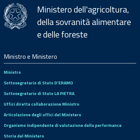
Ministero dell'agricoltura,
della sovranità alimentare
e delle foreste
Menu
Footer
Ministro e Ministero
Ministro
Sottosegretario di Stato D'ERAMO
Sottosegretario di Stato LA PIETRA
Uffici diretta collaborazione Ministro
Articolazione degli uffici del Ministero
Organismo indipendente di valutazione della performance
Storia del Ministero