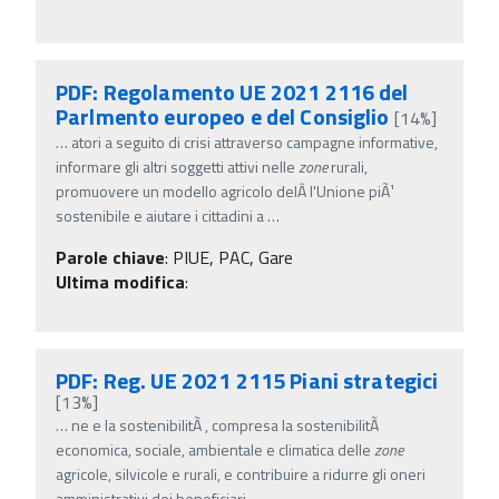
PDF: Regolamento UE 2021 2116 del
Parlmento europeo e del Consiglio
[14%]
…
atori a seguito di crisi attraverso campagne informative,
informare gli altri soggetti attivi nelle
zone
rurali,
promuovere un modello agricolo delÂ­ l'Unione piÃ¹
sostenibile e aiutare i cittadini a
…
Parole chiave
:
PIUE, PAC, Gare
Ultima modifica
:
PDF: Reg. UE 2021 2115 Piani strategici
[13%]
…
ne e la sostenibilitÃ , compresa la sostenibilitÃ
economica, sociale, ambientale e climatica delle
zone
agricole, silvicole e rurali, e contribuire a ridurre gli oneri
amministrativi dei beneficiari
…