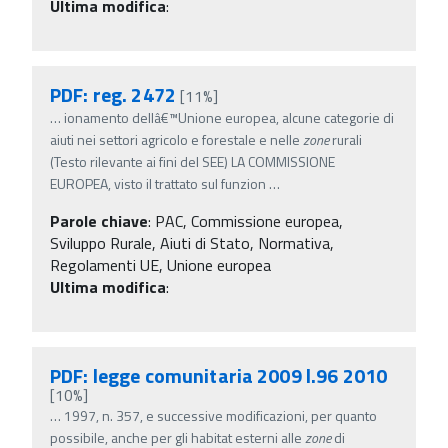
Ultima modifica
:
PDF: reg. 2472
[11%]
…
ionamento dellâ€™Unione europea, alcune categorie di
aiuti nei settori agricolo e forestale e nelle
zone
rurali
(Testo rilevante ai fini del SEE) LA COMMISSIONE
EUROPEA, visto il trattato sul funzion
…
Parole chiave
:
PAC, Commissione europea,
Sviluppo Rurale, Aiuti di Stato, Normativa,
Regolamenti UE, Unione europea
Ultima modifica
:
PDF: legge comunitaria 2009 l.96 2010
[10%]
…
1997, n. 357, e successive modificazioni, per quanto
possibile, anche per gli habitat esterni alle
zone
di