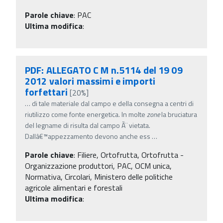
Parole chiave
:
PAC
Ultima modifica
:
PDF: ALLEGATO C M n.5114 del 19 09
2012 valori massimi e importi
forfettari
[20%]
…
di tale materiale dal campo e della consegna a centri di
riutilizzo come fonte energetica. In molte
zone
la bruciatura
del legname di risulta dal campo Ã¨ vietata.
Dallâ€™appezzamento devono anche ess
…
Parole chiave
:
Filiere, Ortofrutta, Ortofrutta -
Organizzazione produttori, PAC, OCM unica,
Normativa, Circolari, Ministero delle politiche
agricole alimentari e forestali
Ultima modifica
: