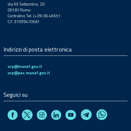
Via XX Settembre, 20
00187 Roma
Centralino Tel. (+39) 06.46651
C.F. 97099470581
Indirizzi di posta elettronica
urp@masaf.gov.it
urp@pec.masaf.gov.it
Seguici su
Facebook
Instagram
Linkedin
Youtube
X
Telegram
Whatsapp