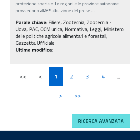
protezione speciale. Le regioni e le province autonome
provvedono allâ€™attuazione del prese
…
Parole chiave
:
Filiere, Zootecnia, Zootecnia -
Uova, PAC, OCM unica, Normativa, Leggi, Ministero
delle politiche agricole alimentari e forestali,
Gazzetta Ufficiale
Ultima modifica
:
<<
<
1
2
3
4
...
>
>>
RICERCA AVANZATA