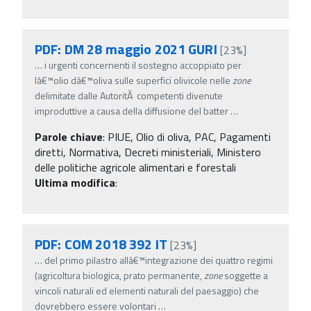
PDF: DM 28 maggio 2021 GURI
[23%]
…
i urgenti concernenti il sostegno accoppiato per
lâ€™olio dâ€™oliva sulle superfici olivicole nelle
zone
delimitate dalle AutoritÃ competenti divenute
improduttive a causa della diffusione del batter
…
Parole chiave
:
PIUE, Olio di oliva, PAC, Pagamenti
diretti, Normativa, Decreti ministeriali, Ministero
delle politiche agricole alimentari e forestali
Ultima modifica
:
PDF: COM 2018 392 IT
[23%]
…
del primo pilastro allâ€™integrazione dei quattro regimi
(agricoltura biologica, prato permanente,
zone
soggette a
vincoli naturali ed elementi naturali del paesaggio) che
dovrebbero essere volontari
…