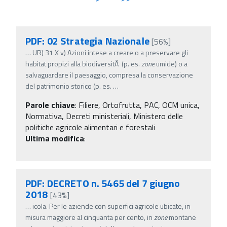
PDF: 02 Strategia Nazionale
[56%]
…
UR) 31 X v) Azioni intese a creare o a preservare gli
habitat propizi alla biodiversitÃ (p. es.
zone
umide) o a
salvaguardare il paesaggio, compresa la conservazione
del patrimonio storico (p. es.
…
Parole chiave
:
Filiere, Ortofrutta, PAC, OCM unica,
Normativa, Decreti ministeriali, Ministero delle
politiche agricole alimentari e forestali
Ultima modifica
:
PDF: DECRETO n. 5465 del 7 giugno
2018
[43%]
…
icola. Per le aziende con superfici agricole ubicate, in
misura maggiore al cinquanta per cento, in
zone
montane