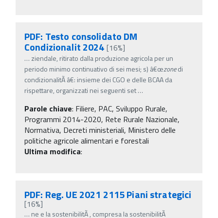
PDF: Testo consolidato DM
Condizionalit 2024
[16%]
…
ziendale, ritirato dalla produzione agricola per un
periodo minimo continuativo di sei mesi; s) â€œ
zone
di
condizionalitÃ â€: insieme dei CGO e delle BCAA da
rispettare, organizzati nei seguenti set
…
Parole chiave
:
Filiere, PAC, Sviluppo Rurale,
Programmi 2014-2020, Rete Rurale Nazionale,
Normativa, Decreti ministeriali, Ministero delle
politiche agricole alimentari e forestali
Ultima modifica
:
PDF: Reg. UE 2021 2115 Piani strategici
[16%]
…
ne e la sostenibilitÃ , compresa la sostenibilitÃ