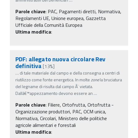
Parole chiave
:
PAC, Pagamenti diretti, Normativa,
Regolamenti UE, Unione europea, Gazzetta
Ufficiale della Comunità Europea
Ultima modifica
:
PDF: allegato nuova circolare Rev
definitiva
[13%]
…
di tale materiale dal campo e della consegna a centri di
riutilizzo come fonte energetica. In molte
zone
la bruciatura
del legname di risulta dal campo Ã¨ vietata.
Dallâ€™appezzamento devono essere an
…
Parole chiave
:
Filiere, Ortofrutta, Ortofrutta -
Organizzazione produttori, PAC, OCM unica,
Normativa, Circolari, Ministero delle politiche
agricole alimentari e forestali
Ultima modifica
: