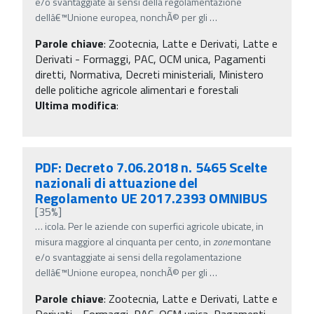
e/o svantaggiate ai sensi della regolamentazione
dellâ€™Unione europea, nonchÃ© per gli
…
Parole chiave
:
Zootecnia, Latte e Derivati, Latte e
Derivati - Formaggi, PAC, OCM unica, Pagamenti
diretti, Normativa, Decreti ministeriali, Ministero
delle politiche agricole alimentari e forestali
Ultima modifica
:
PDF: Decreto 7.06.2018 n. 5465 Scelte
nazionali di attuazione del
Regolamento UE 2017.2393 OMNIBUS
[35%]
…
icola. Per le aziende con superfici agricole ubicate, in
misura maggiore al cinquanta per cento, in
zone
montane
e/o svantaggiate ai sensi della regolamentazione
dellâ€™Unione europea, nonchÃ© per gli
…
Parole chiave
:
Zootecnia, Latte e Derivati, Latte e
Derivati - Formaggi, PAC, OCM unica, Pagamenti