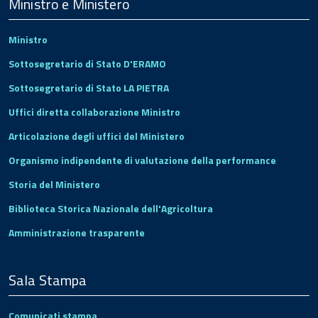
Footer
Ministro e Ministero
Ministro
Sottosegretario di Stato D'ERAMO
Sottosegretario di Stato LA PIETRA
Uffici diretta collaborazione Ministro
Articolazione degli uffici del Ministero
Organismo indipendente di valutazione della performance
Storia del Ministero
Biblioteca Storica Nazionale dell'Agricoltura
Amministrazione trasparente
Sala Stampa
Comunicati stampa