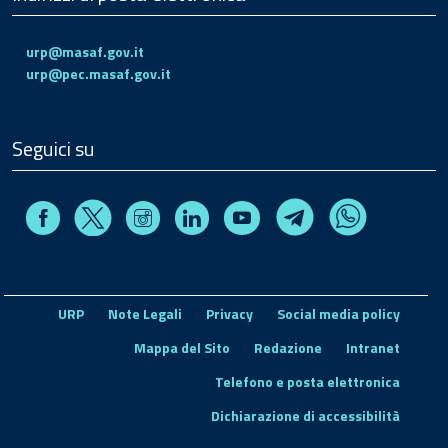
urp@masaf.gov.it
urp@pec.masaf.gov.it
Seguici su
Facebook
Instagram
Linkedin
Youtube
X
Telegram
Whatsapp
URP
Note Legali
Privacy
Social media policy
Mappa del Sito
Redazione
Intranet
Telefono e posta elettronica
Dichiarazione di accessibilità