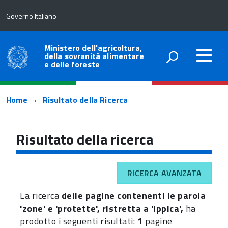
Governo Italiano
Ministero dell'agricoltura,
della sovranità alimentare
e delle foreste
Percorso
Home
Risultato della Ricerca
di
navigazione
Risultato della ricerca
RICERCA AVANZATA
La ricerca
delle pagine contenenti le parola
'zone' e 'protette', ristretta a 'Ippica',
ha
prodotto i seguenti risultati:
1
pagine