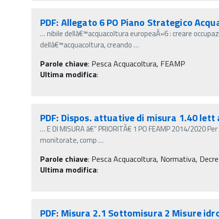
PDF: Allegato 6 PO Piano Strategico Acq
…
nibile dellâ€™acquacoltura europeaÂ»6 : creare occupazi
dellâ€™acquacoltura, creando
…
Parole chiave
:
Pesca Acquacoltura, FEAMP
Ultima modifica
:
PDF: Dispos. attuative di misura 1.40 lett
…
E DI MISURA â€“ PRIORITÃ€ 1 PO FEAMP 2014/2020 Per l
monitorate, comp
…
Parole chiave
:
Pesca Acquacoltura, Normativa, Decreti m
Ultima modifica
:
PDF: Misura 2.1 Sottomisura 2 Misure idr