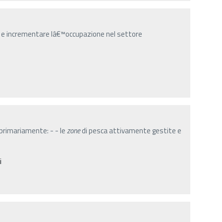
, e incrementare lâ€™occupazione nel settore
 primariamente: - - le
zone
di pesca attivamente gestite e
i