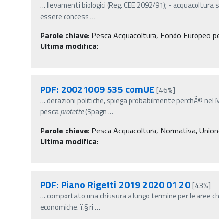
…
llevamenti biologici (Reg. CEE 2092/91); - acquacoltura s
essere concess
…
Parole chiave
:
Pesca Acquacoltura, Fondo Europeo per 
Ultima modifica
:
PDF: 20021009 535 comUE
[46%]
…
derazioni politiche, spiega probabilmente perchÃ© nel 
pesca
protette
(Spagn
…
Parole chiave
:
Pesca Acquacoltura, Normativa, Union
Ultima modifica
:
PDF: Piano Rigetti 2019 2020 01 20
[43%]
…
comportato una chiusura a lungo termine per le aree chi
economiche. ï‚§ ri
…