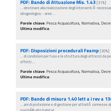
PDF: Bando di Attuazione Mis. 1.43
[31%]
…
destinare alla realizzazione degli interventi Ã¨ necess
idrogeologico; - aree
…
Parole chiave
:
Pesca Acquacoltura, Normativa, Decreti m
Ultima modifica
:
PDF: Disposizioni procedurali Feamp
[30%]
…
di condizioni per l'uso e la struttura degli attrezzi da 
effetti
…
Parole chiave
:
Pesca Acquacoltura, Normativa, Decreti m
Ultima modifica
:
PDF: Bando di misura 1.40 lett a i rev a 1
…
ani di protezione e di gestione per attivitÃ connesse a
nonchÃ© altri habitat
…