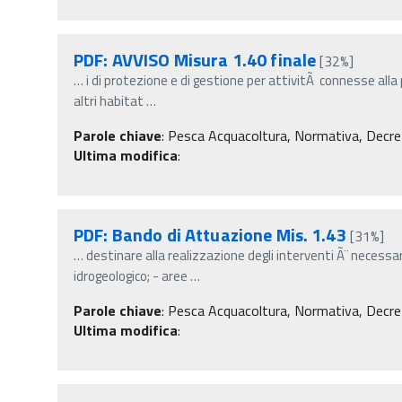
PDF: AVVISO Misura 1.40 finale
[32%]
…
i di protezione e di gestione per attivitÃ connesse alla
altri habitat
…
Parole chiave
:
Pesca Acquacoltura, Normativa, Decreti m
Ultima modifica
:
PDF: Bando di Attuazione Mis. 1.43
[31%]
…
destinare alla realizzazione degli interventi Ã¨ necess
idrogeologico; - aree
…
Parole chiave
:
Pesca Acquacoltura, Normativa, Decreti m
Ultima modifica
: