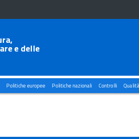
ura,
are e delle
Politiche europee
Politiche nazionali
Controlli
Qualit