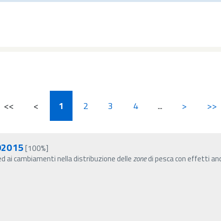
<<
<
1
2
3
4
...
>
>>
02015
[100%]
ed ai cambiamenti nella distribuzione delle
zone
di pesca con effetti anc