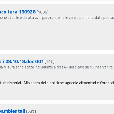
uacoltura 150928
[100%]
one stabile e duratura, in particolare nelle
zone
dipendenti dalla pesca
 a i 08.10.18.doc 001
[70%]
a Misura sono state individuate altresÃ¬ delle
zone
su cui intervenire
inisteriali, Ministero delle politiche agricole alimentari e forestal
oambientali
[53%]