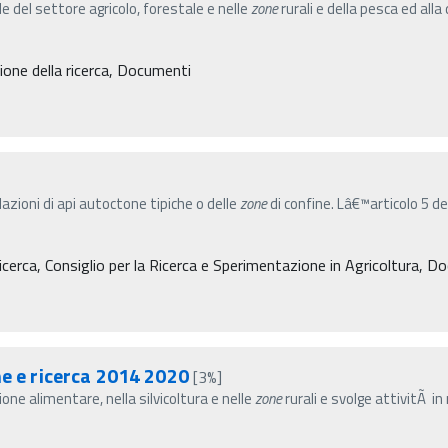
de del settore agricolo, forestale e nelle
zone
rurali e della pesca ed alla
one della ricerca, Documenti
olazioni di api autoctone tipiche o delle
zone
di confine. Lâ€™articolo 5 de
cerca, Consiglio per la Ricerca e Sperimentazione in Agricoltura, D
ne e ricerca 2014 2020
[3%]
one alimentare, nella silvicoltura e nelle
zone
rurali e svolge attivitÃ i