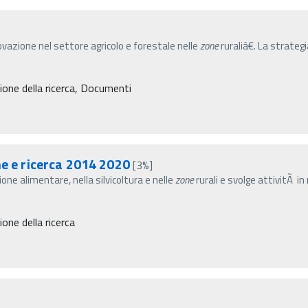
azione nel settore agricolo e forestale nelle
zone
ruraliâ€. La strate
one della ricerca, Documenti
ne e ricerca 2014 2020
[3%]
one alimentare, nella silvicoltura e nelle
zone
rurali e svolge attivitÃ i
ne della ricerca