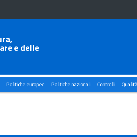
ura,
are e delle
Politiche europee
Politiche nazionali
Controlli
Qualit