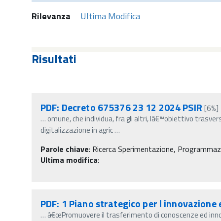
Rilevanza
Ultima Modifica
Risultati
PDF: Decreto 675376 23 12 2024 PSIR
[6%]
…
omune, che individua, fra gli altri, lâ€™obiettivo tras
digitalizzazione in agric
…
Parole chiave
:
Ricerca Sperimentazione, Programmazio
Ultima modifica
:
PDF: 1 Piano strategico per l innovazione 
…
â€œPromuovere il trasferimento di conoscenze ed innov