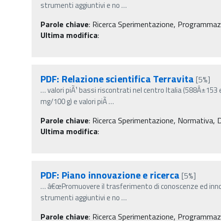
strumenti aggiuntivi e no
…
Parole chiave
:
Ricerca Sperimentazione, Programmazio
Ultima modifica
:
PDF: Relazione scientifica Terravita
[5%]
…
valori piÃ¹ bassi riscontrati nel centro Italia (588Â±
mg/100 g) e valori piÃ
…
Parole chiave
:
Ricerca Sperimentazione, Normativa, Decr
Ultima modifica
:
PDF: Piano innovazione e ricerca
[5%]
…
â€œPromuovere il trasferimento di conoscenze ed innov
strumenti aggiuntivi e no
…
Parole chiave
:
Ricerca Sperimentazione, Programmazi