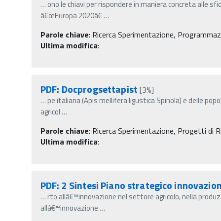
…
ono le chiavi per rispondere in maniera concreta alle sfi
â€œEuropa 2020â€
…
Parole chiave
:
Ricerca Sperimentazione, Programmazi
Ultima modifica
:
PDF: Docprogsettapist
[3%]
…
pe italiana (Apis mellifera ligustica Spinola) e delle pop
agricol
…
Parole chiave
:
Ricerca Sperimentazione, Progetti di Ri
Ultima modifica
:
PDF: 2 Sintesi Piano strategico innovazio
…
rto allâ€™innovazione nel settore agricolo, nella produzi
allâ€™innovazione
…