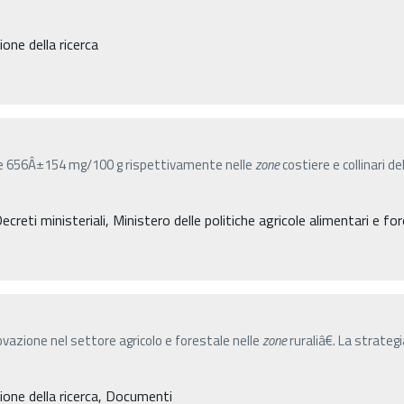
ne della ricerca
153 e 656Â±154 mg/100 g rispettivamente nelle
zone
costiere e collinari 
eti ministeriali, Ministero delle politiche agricole alimentari e for
azione nel settore agricolo e forestale nelle
zone
ruraliâ€. La strate
one della ricerca, Documenti