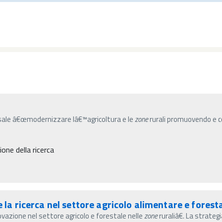
versale â€œmodernizzare lâ€™agricoltura e le
zone
rurali promuovendo e c
ne della ricerca
e la ricerca nel settore agricolo alimentare e fores
azione nel settore agricolo e forestale nelle
zone
ruraliâ€. La strate