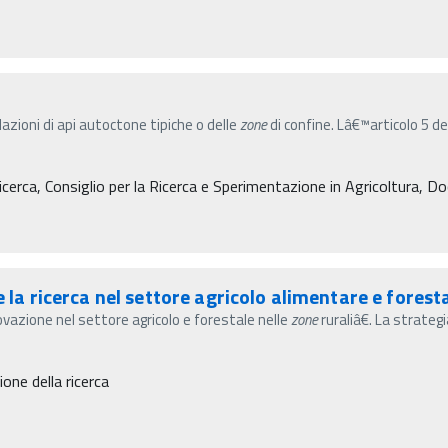
olazioni di api autoctone tipiche o delle
zone
di confine. Lâ€™articolo 5 de
cerca, Consiglio per la Ricerca e Sperimentazione in Agricoltura, D
e la ricerca nel settore agricolo alimentare e fores
azione nel settore agricolo e forestale nelle
zone
ruraliâ€. La strate
ne della ricerca