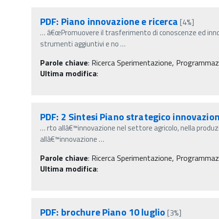
PDF: Piano innovazione e ricerca
[4%]
…
â€œPromuovere il trasferimento di conoscenze ed innov
strumenti aggiuntivi e no
…
Parole chiave
:
Ricerca Sperimentazione, Programmazi
Ultima modifica
:
PDF: 2 Sintesi Piano strategico innovazio
…
rto allâ€™innovazione nel settore agricolo, nella produzi
allâ€™innovazione
…
Parole chiave
:
Ricerca Sperimentazione, Programmazio
Ultima modifica
:
PDF: brochure Piano 10 luglio
[3%]