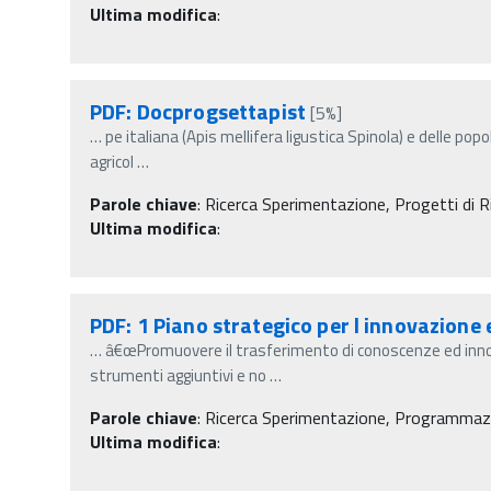
Ultima modifica
:
PDF: Docprogsettapist
[5%]
…
pe italiana (Apis mellifera ligustica Spinola) e delle pop
agricol
…
Parole chiave
:
Ricerca Sperimentazione, Progetti di Ri
Ultima modifica
:
PDF: 1 Piano strategico per l innovazione 
…
â€œPromuovere il trasferimento di conoscenze ed innov
strumenti aggiuntivi e no
…
Parole chiave
:
Ricerca Sperimentazione, Programmazio
Ultima modifica
: