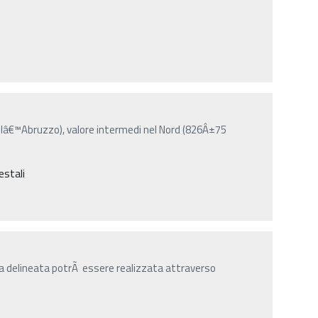
dellâ€™Abruzzo), valore intermedi nel Nord (826Â±75
estali
gia delineata potrÃ essere realizzata attraverso