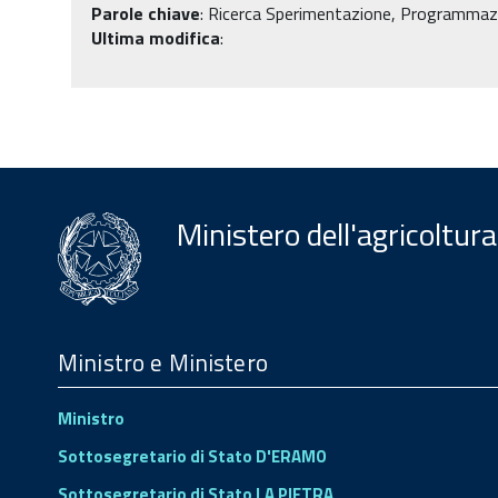
Parole chiave
:
Ricerca Sperimentazione, Programmazio
Ultima modifica
:
Ministero dell'agricoltura
Menu
Footer
Ministro e Ministero
Ministro
Sottosegretario di Stato D'ERAMO
Sottosegretario di Stato LA PIETRA