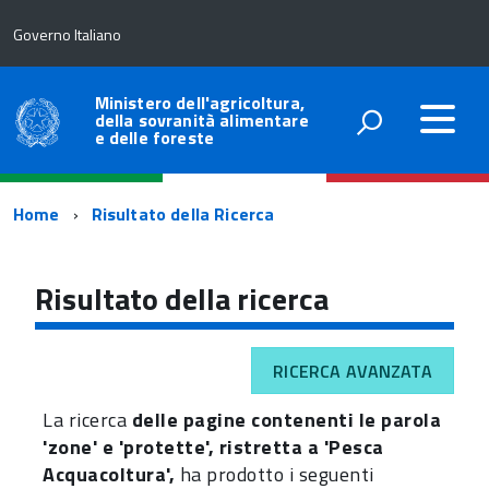
Governo Italiano
Ministero dell'agricoltura,
della sovranità alimentare
e delle foreste
Percorso
Home
Risultato della Ricerca
di
navigazione
Risultato della ricerca
RICERCA AVANZATA
La ricerca
delle pagine contenenti le parola
'zone' e 'protette', ristretta a 'Pesca
Acquacoltura',
ha prodotto i seguenti