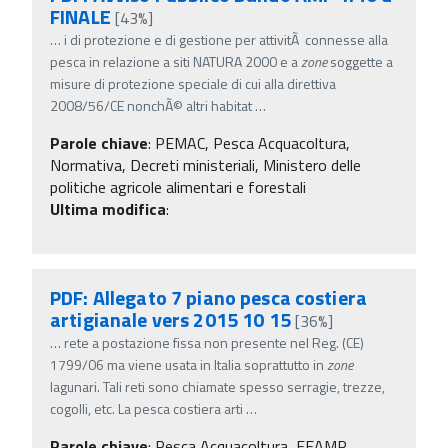
FINALE
[43%]
…
i di protezione e di gestione per attivitÃ connesse alla
pesca in relazione a siti NATURA 2000 e a
zone
soggette a
misure di protezione speciale di cui alla direttiva
2008/56/CE nonchÃ© altri habitat
…
Parole chiave
:
PEMAC, Pesca Acquacoltura,
Normativa, Decreti ministeriali, Ministero delle
politiche agricole alimentari e forestali
Ultima modifica
:
PDF: Allegato 7 piano pesca costiera
artigianale vers 2015 10 15
[36%]
…
rete a postazione fissa non presente nel Reg. (CE)
1799/06 ma viene usata in Italia soprattutto in
zone
lagunari. Tali reti sono chiamate spesso serragie, trezze,
cogolli, etc. La pesca costiera arti
…
Parole chiave
:
Pesca Acquacoltura, FEAMP