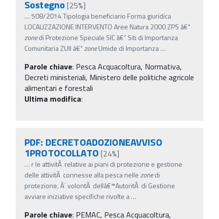
Sostegno
[25%]
…
508/2014 Tipologia beneficiario Forma giuridica
LOCALIZZAZIONE INTERVENTO Aree Natura 2000 ZPS â€“
zone
di Protezione Speciale SIC â€“ Siti di Importanza
Comunitaria ZUII â€“
zone
Umide di Importanza
…
Parole chiave
:
Pesca Acquacoltura, Normativa,
Decreti ministeriali, Ministero delle politiche agricole
alimentari e forestali
Ultima modifica
:
PDF: DECRETOADOZIONEAVVISO
1PROTOCOLLATO
[24%]
…
r le attivitÃ relative ai piani di protezione e gestione
delle attivitÃ connesse alla pesca nelle
zone
di
protezione, Ã¨ volontÃ dellâ€™AutoritÃ di Gestione
avviare iniziative specifiche rivolte a
…
Parole chiave
:
PEMAC, Pesca Acquacoltura,