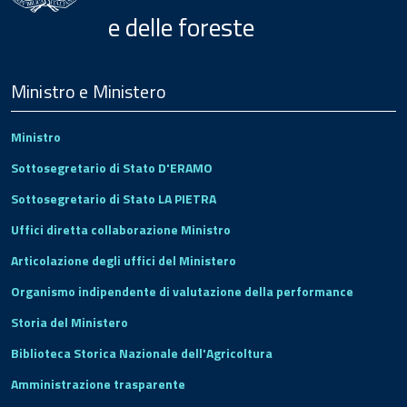
e delle foreste
Menu
Footer
Ministro e Ministero
Ministro
Sottosegretario di Stato D'ERAMO
Sottosegretario di Stato LA PIETRA
Uffici diretta collaborazione Ministro
Articolazione degli uffici del Ministero
Organismo indipendente di valutazione della performance
Storia del Ministero
Biblioteca Storica Nazionale dell'Agricoltura
Amministrazione trasparente