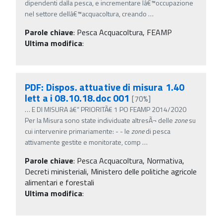
dipendenti dalla pesca, e incrementare lâ€™occupazione
nel settore dellâ€™acquacoltura, creando
…
Parole chiave
:
Pesca Acquacoltura, FEAMP
Ultima modifica
:
PDF: Dispos. attuative di misura 1.40
lett a i 08.10.18.doc 001
[70%]
…
E DI MISURA â€“ PRIORITÃ€ 1 PO FEAMP 2014/2020
Per la Misura sono state individuate altresÃ¬ delle
zone
su
cui intervenire primariamente: - - le
zone
di pesca
attivamente gestite e monitorate, comp
…
Parole chiave
:
Pesca Acquacoltura, Normativa,
Decreti ministeriali, Ministero delle politiche agricole
alimentari e forestali
Ultima modifica
: