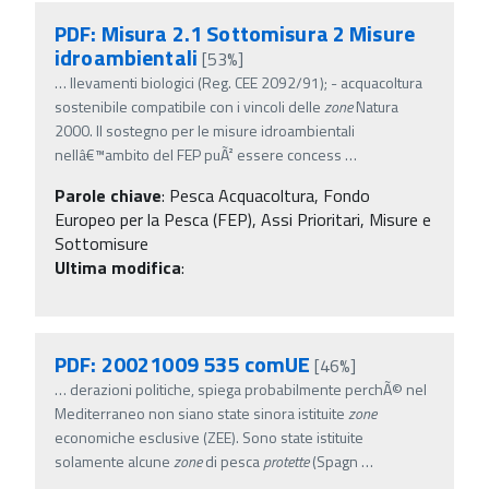
PDF: Misura 2.1 Sottomisura 2 Misure
idroambientali
[53%]
…
llevamenti biologici (Reg. CEE 2092/91); - acquacoltura
sostenibile compatibile con i vincoli delle
zone
Natura
2000. Il sostegno per le misure idroambientali
nellâ€™ambito del FEP puÃ² essere concess
…
Parole chiave
:
Pesca Acquacoltura, Fondo
Europeo per la Pesca (FEP), Assi Prioritari, Misure e
Sottomisure
Ultima modifica
:
PDF: 20021009 535 comUE
[46%]
…
derazioni politiche, spiega probabilmente perchÃ© nel
Mediterraneo non siano state sinora istituite
zone
economiche esclusive (ZEE). Sono state istituite
solamente alcune
zone
di pesca
protette
(Spagn
…