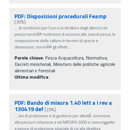
PDF: Disposizioni procedurali Feamp
[30%]
…
di condizioni per l'uso e la struttura degli attrezzi da
pesca nonchÃ© restrizioni di accesso alle
zone
di pesca, la
composizione delle catture in termini di specie e
dimensioni, nonchÃ© gli effetti
…
Parole chiave
:
Pesca Acquacoltura, Normativa,
Decreti ministeriali, Ministero delle politiche agricole
alimentari e forestali
Ultima modifica
:
PDF: Bando di misura 1.40 lett a i rev a
130419 def
[29%]
…
ani di protezione e di gestione per attivitÃ connesse
alla pesca in relazione a siti NATURA 2000 e
zone
soggette
a misure di protezione spaziale di cui alla direttiva