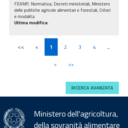
FEAMP, Normativa, Decreti ministeriali, Ministero
delle politiche agricole alimentari e forestali, Criteri
e modalita
Ultima modifica
:
<<
<
1
2
3
4
...
>
>>
RICERCA AVANZATA
Ministero dell'agricoltura,
della sovranità alimentare