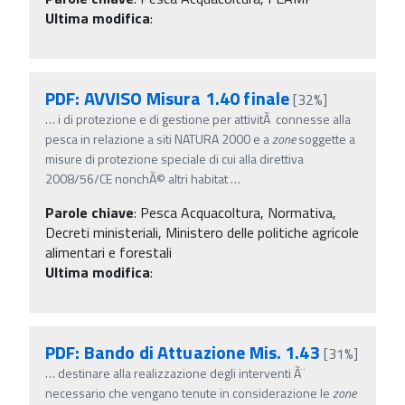
Ultima modifica
:
PDF: AVVISO Misura 1.40 finale
[32%]
…
i di protezione e di gestione per attivitÃ connesse alla
pesca in relazione a siti NATURA 2000 e a
zone
soggette a
misure di protezione speciale di cui alla direttiva
2008/56/CE nonchÃ© altri habitat
…
Parole chiave
:
Pesca Acquacoltura, Normativa,
Decreti ministeriali, Ministero delle politiche agricole
alimentari e forestali
Ultima modifica
:
PDF: Bando di Attuazione Mis. 1.43
[31%]
…
destinare alla realizzazione degli interventi Ã¨
necessario che vengano tenute in considerazione le
zone