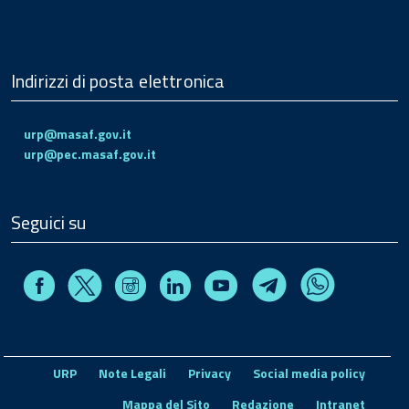
Indirizzi di posta elettronica
urp@masaf.gov.it
urp@pec.masaf.gov.it
Seguici su
Facebook
Instagram
Linkedin
Youtube
X
Telegram
Whatsapp
URP
Note Legali
Privacy
Social media policy
Mappa del Sito
Redazione
Intranet