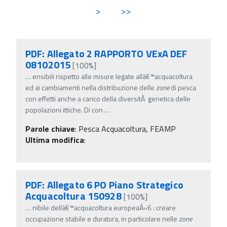
>
>>
PDF: Allegato 2 RAPPORTO VExA DEF
08102015
[100%]
…
ensibili rispetto alle misure legate allâ€™acquacoltura
ed ai cambiamenti nella distribuzione delle
zone
di pesca
con effetti anche a carico della diversitÃ genetica delle
popolazioni ittiche. Di con
…
Parole chiave
:
Pesca Acquacoltura, FEAMP
Ultima modifica
:
PDF: Allegato 6 PO Piano Strategico
Acquacoltura 150928
[100%]
…
nibile dellâ€™acquacoltura europeaÂ»6 : creare
occupazione stabile e duratura, in particolare nelle
zone