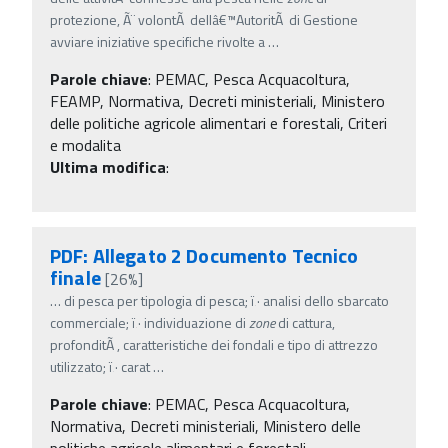
protezione, Ã¨ volontÃ dellâ€™AutoritÃ di Gestione
avviare iniziative specifiche rivolte a
…
Parole chiave
:
PEMAC, Pesca Acquacoltura,
FEAMP, Normativa, Decreti ministeriali, Ministero
delle politiche agricole alimentari e forestali, Criteri
e modalita
Ultima modifica
:
PDF: Allegato 2 Documento Tecnico
finale
[26%]
…
di pesca per tipologia di pesca; ï‚· analisi dello sbarcato
commerciale; ï‚· individuazione di
zone
di cattura,
profonditÃ , caratteristiche dei fondali e tipo di attrezzo
utilizzato; ï‚· carat
…
Parole chiave
:
PEMAC, Pesca Acquacoltura,
Normativa, Decreti ministeriali, Ministero delle
politiche agricole alimentari e forestali