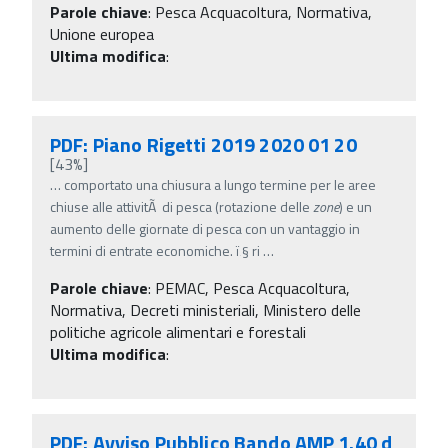
Parole chiave
:
Pesca Acquacoltura, Normativa,
Unione europea
Ultima modifica
:
PDF: Piano Rigetti 2019 2020 01 20
[43%]
…
comportato una chiusura a lungo termine per le aree
chiuse alle attivitÃ di pesca (rotazione delle
zone
) e un
aumento delle giornate di pesca con un vantaggio in
termini di entrate economiche. ï‚§ ri
…
Parole chiave
:
PEMAC, Pesca Acquacoltura,
Normativa, Decreti ministeriali, Ministero delle
politiche agricole alimentari e forestali
Ultima modifica
:
PDF: Avviso Pubblico Bando AMP 1.40 d