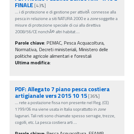
FINALE
[43%]
…
i di protezione e di gestione per attivitÃ connesse alla
pesca in relazione a siti NATURA 2000 e a
zone
soggette a
misure di protezione speciale di cui alla direttiva
2008/56/CE nonchÃ© altri habitat
…
Parole chiave
:
PEMAC, Pesca Acquacoltura,
Normativa, Decreti ministeriali, Ministero delle
politiche agricole alimentari e forestali
Ultima modifica
:
PDF: Allegato 7 piano pesca costiera
artigianale vers 2015 10 15
[36%]
…
rete a postazione fissa non presente nel Reg. (CE)
1799/06 ma viene usata in Italia soprattutto in
zone
lagunari. Tali reti sono chiamate spesso serragie, trezze,
cogolli, etc. La pesca costiera arti
…
Parole chiave
:
Pesca Acquacoltura, FEAMP