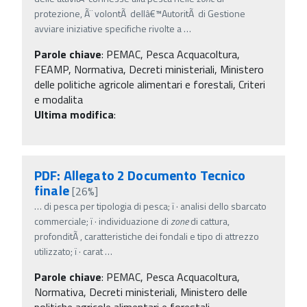
protezione, Ã¨ volontÃ dellâ€™AutoritÃ di Gestione
avviare iniziative specifiche rivolte a
…
Parole chiave
:
PEMAC, Pesca Acquacoltura,
FEAMP, Normativa, Decreti ministeriali, Ministero
delle politiche agricole alimentari e forestali, Criteri
e modalita
Ultima modifica
:
PDF: Allegato 2 Documento Tecnico
finale
[26%]
…
di pesca per tipologia di pesca; ï‚· analisi dello sbarcato
commerciale; ï‚· individuazione di
zone
di cattura,
profonditÃ , caratteristiche dei fondali e tipo di attrezzo
utilizzato; ï‚· carat
…
Parole chiave
:
PEMAC, Pesca Acquacoltura,
Normativa, Decreti ministeriali, Ministero delle
politiche agricole alimentari e forestali