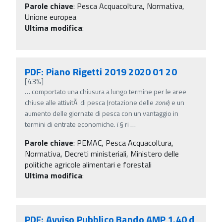
Parole chiave
:
Pesca Acquacoltura, Normativa,
Unione europea
Ultima modifica
:
PDF: Piano Rigetti 2019 2020 01 20
[43%]
…
comportato una chiusura a lungo termine per le aree
chiuse alle attivitÃ di pesca (rotazione delle
zone
) e un
aumento delle giornate di pesca con un vantaggio in
termini di entrate economiche. ï‚§ ri
…
Parole chiave
:
PEMAC, Pesca Acquacoltura,
Normativa, Decreti ministeriali, Ministero delle
politiche agricole alimentari e forestali
Ultima modifica
:
PDF: Avviso Pubblico Bando AMP 1.40 d