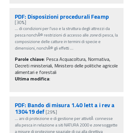
PDF: Disposizioni procedurali Feamp
[30%]
…
di condizioni per l'uso e la struttura degli attrezzi da
pesca nonchÃ© restrizioni di accesso alle
zone
di pesca, la
composizione delle catture in termini di specie e
dimensioni, nonchÃ© gli effetti
…
Parole chiave
:
Pesca Acquacoltura, Normativa,
Decreti ministeriali, Ministero delle politiche agricole
alimentari e forestali
Ultima modifica
:
PDF: Bando di misura 1.40 lett a i rev a
130419 def
[29%]
…
ani di protezione e di gestione per attivitÃ connesse
alla pesca in relazione a siti NATURA 2000 e
zone
soggette
a misure di protezione spaziale di cui alla direttiva