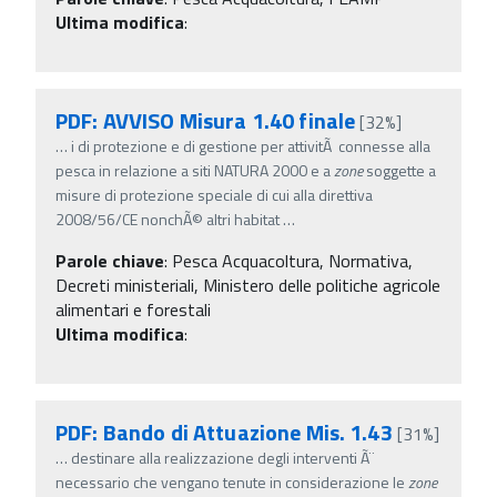
Ultima modifica
:
PDF: AVVISO Misura 1.40 finale
[32%]
…
i di protezione e di gestione per attivitÃ connesse alla
pesca in relazione a siti NATURA 2000 e a
zone
soggette a
misure di protezione speciale di cui alla direttiva
2008/56/CE nonchÃ© altri habitat
…
Parole chiave
:
Pesca Acquacoltura, Normativa,
Decreti ministeriali, Ministero delle politiche agricole
alimentari e forestali
Ultima modifica
:
PDF: Bando di Attuazione Mis. 1.43
[31%]
…
destinare alla realizzazione degli interventi Ã¨
necessario che vengano tenute in considerazione le
zone