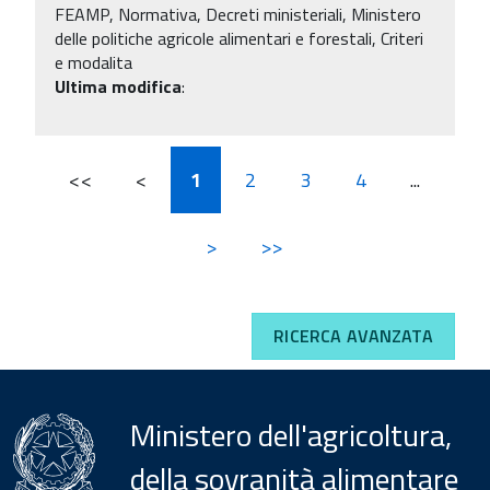
FEAMP, Normativa, Decreti ministeriali, Ministero
delle politiche agricole alimentari e forestali, Criteri
e modalita
Ultima modifica
:
<<
<
1
2
3
4
...
>
>>
RICERCA AVANZATA
Ministero dell'agricoltura,
della sovranità alimentare