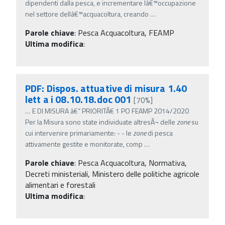
dipendenti dalla pesca, e incrementare lâ€™occupazione
nel settore dellâ€™acquacoltura, creando
…
Parole chiave
:
Pesca Acquacoltura, FEAMP
Ultima modifica
:
PDF: Dispos. attuative di misura 1.40
lett a i 08.10.18.doc 001
[70%]
…
E DI MISURA â€“ PRIORITÃ€ 1 PO FEAMP 2014/2020
Per la Misura sono state individuate altresÃ¬ delle
zone
su
cui intervenire primariamente: - - le
zone
di pesca
attivamente gestite e monitorate, comp
…
Parole chiave
:
Pesca Acquacoltura, Normativa,
Decreti ministeriali, Ministero delle politiche agricole
alimentari e forestali
Ultima modifica
: