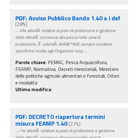
PDF: Avviso Pubblico Bando 1.40 a i def
[28%]
…
elle attivitÃ relative ai piani di protezione e gestione
delle attivitÃ connesse alla pesca nelle
zone
di
protezione, Ã¨ volontÃ dellâ€™AdG avviare iniziative
specifiche rivolte agli Organismi resp
…
Parole chiave
:
PEMAC, Pesca Acquacoltura,
FEAMP, Normativa, Decreti ministeriali, Ministero
delle politiche agricole alimentari e forestali, Criteri
e modalita
Ultima modifica
:
PDF: DECRETO riapertura termini
misura FEAMP 1.40
[27%]
…
r le attivitÃ relative ai piani di protezione e gestione
delle attivitÃ connesse alla pesca nelle
zone
di