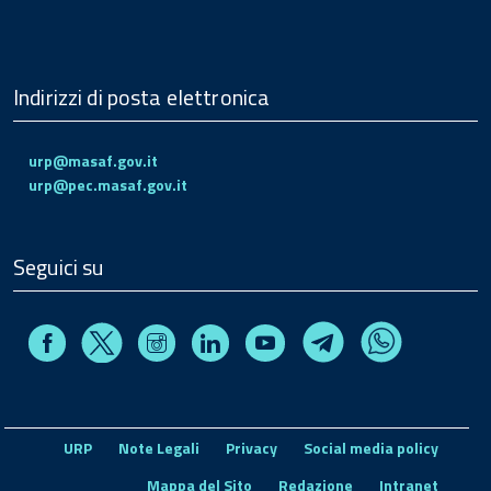
Indirizzi di posta elettronica
urp@masaf.gov.it
urp@pec.masaf.gov.it
Seguici su
Facebook
Instagram
Linkedin
Youtube
X
Telegram
Whatsapp
URP
Note Legali
Privacy
Social media policy
Mappa del Sito
Redazione
Intranet