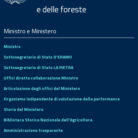
e delle foreste
Menu
Footer
Ministro e Ministero
Ministro
Sottosegretario di Stato D'ERAMO
Sottosegretario di Stato LA PIETRA
Uffici diretta collaborazione Ministro
Articolazione degli uffici del Ministero
Organismo indipendente di valutazione della performance
Storia del Ministero
Biblioteca Storica Nazionale dell'Agricoltura
Amministrazione trasparente