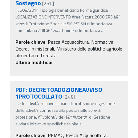
Sostegno
[25%]
…
508/2014 Tipologia beneficiario Forma giuridica
LOCALIZZAZIONE INTERVENTO Aree Natura 2000 ZPS â€“
zone
di Protezione Speciale SIC â€“ Siti di Importanza
Comunitaria ZUII â€“
zone
Umide di Importanza
…
Parole chiave
:
Pesca Acquacoltura, Normativa,
Decreti ministeriali, Ministero delle politiche agricole
alimentari e forestali
Ultima modifica
:
PDF: DECRETOADOZIONEAVVISO
1PROTOCOLLATO
[24%]
…
r le attivitÃ relative ai piani di protezione e gestione
delle attivitÃ connesse alla pesca nelle
zone
di
protezione, Ã¨ volontÃ dellâ€™AutoritÃ di Gestione
avviare iniziative specifiche rivolte a
…
Parole chiave
:
PEMAC, Pesca Acquacoltura,