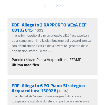
>
>>
PDF: Allegato 2 RAPPORTO VExA DEF
08102015
[100%]
…
ensibili rispetto alle misure legate allâ€™acquacoltura
ed ai cambiamenti nella distribuzione delle
zone
di pesca
con effetti anche a carico della diversitÃ genetica delle
popolazioni ittiche. Di con
…
Parole chiave
:
Pesca Acquacoltura, FEAMP
Ultima modifica
:
PDF: Allegato 6 PO Piano Strategico
Acquacoltura 150928
[100%]
…
nibile dellâ€™acquacoltura europeaÂ»6 : creare
occupazione stabile e duratura, in particolare nelle
zone