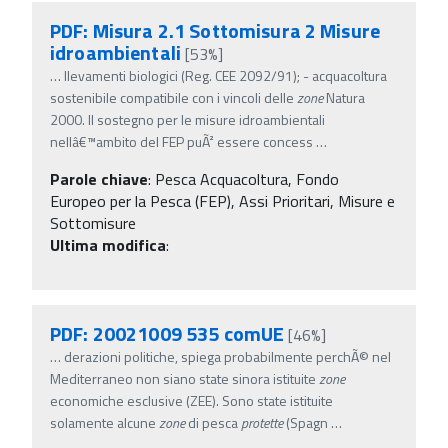
PDF: Misura 2.1 Sottomisura 2 Misure
idroambientali
[53%]
…
llevamenti biologici (Reg. CEE 2092/91); - acquacoltura
sostenibile compatibile con i vincoli delle
zone
Natura
2000. Il sostegno per le misure idroambientali
nellâ€™ambito del FEP puÃ² essere concess
…
Parole chiave
:
Pesca Acquacoltura, Fondo
Europeo per la Pesca (FEP), Assi Prioritari, Misure e
Sottomisure
Ultima modifica
:
PDF: 20021009 535 comUE
[46%]
…
derazioni politiche, spiega probabilmente perchÃ© nel
Mediterraneo non siano state sinora istituite
zone
economiche esclusive (ZEE). Sono state istituite
solamente alcune
zone
di pesca
protette
(Spagn
…