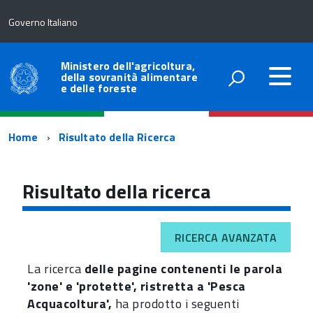
Governo Italiano
Ministero dell'agricoltura,
della sovranità alimentare
e delle foreste
Percorso
Home
Risultato della Ricerca
di
navigazione
Risultato della ricerca
RICERCA AVANZATA
La ricerca
delle pagine contenenti le parola
'zone' e 'protette', ristretta a 'Pesca
Acquacoltura',
ha prodotto i seguenti