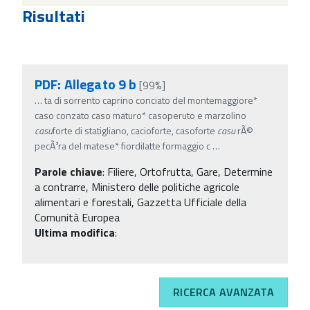
Risultati
PDF: Allegato 9 b
[99%]
…
ta di sorrento caprino conciato del montemaggiore*
caso conzato caso maturo* casoperuto e marzolino
casu
forte di statigliano, cacioforte, casoforte
casu
rÃ©
pecÃ³ra del matese* fiordilatte formaggio c
…
Parole chiave
:
Filiere, Ortofrutta, Gare, Determine
a contrarre, Ministero delle politiche agricole
alimentari e forestali, Gazzetta Ufficiale della
Comunità Europea
Ultima modifica
:
RICERCA AVANZATA