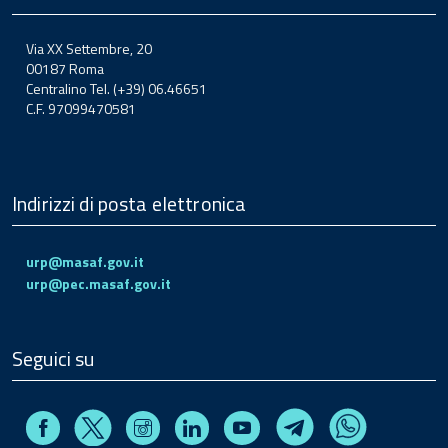
Via XX Settembre, 20
00187 Roma
Centralino Tel. (+39) 06.46651
C.F. 97099470581
Indirizzi di posta elettronica
urp@masaf.gov.it
urp@pec.masaf.gov.it
Seguici su
Facebook
Instagram
Linkedin
Youtube
X
Telegram
Whatsapp