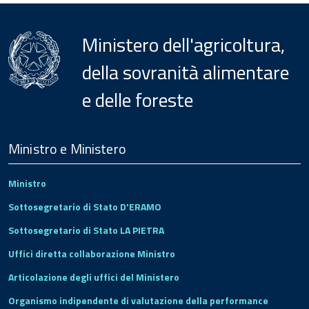
Ministero dell'agricoltura,
della sovranità alimentare
e delle foreste
Menu
Footer
Ministro e Ministero
Ministro
Sottosegretario di Stato D'ERAMO
Sottosegretario di Stato LA PIETRA
Uffici diretta collaborazione Ministro
Articolazione degli uffici del Ministero
Organismo indipendente di valutazione della performance