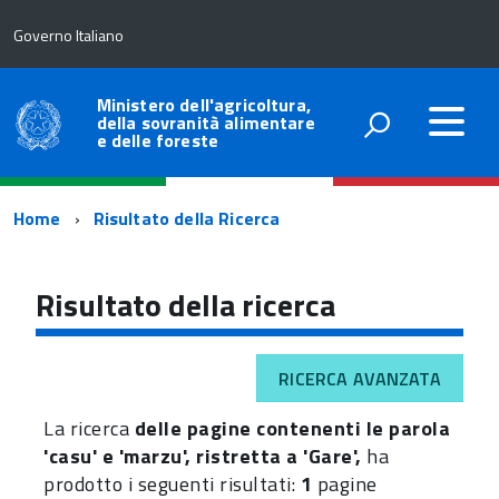
Governo Italiano
Ministero dell'agricoltura,
della sovranità alimentare
e delle foreste
Percorso
Home
Risultato della Ricerca
di
navigazione
Risultato della ricerca
RICERCA AVANZATA
La ricerca
delle pagine contenenti le parola
'casu' e 'marzu', ristretta a 'Gare',
ha
prodotto i seguenti risultati:
1
pagine