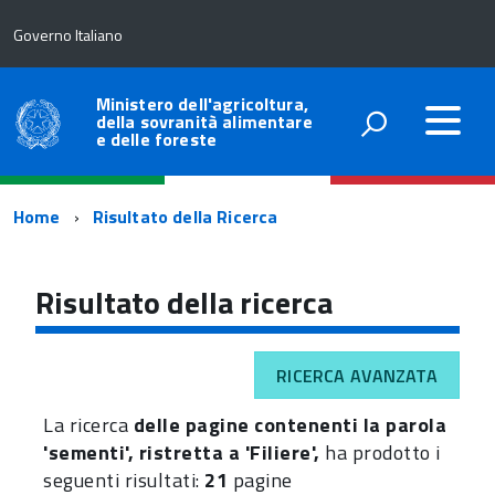
Governo Italiano
Ministero dell'agricoltura,
della sovranità alimentare
e delle foreste
Percorso
Home
Risultato della Ricerca
di
navigazione
Risultato della ricerca
RICERCA AVANZATA
La ricerca
delle pagine contenenti la parola
'sementi', ristretta a 'Filiere',
ha prodotto i
seguenti risultati:
21
pagine