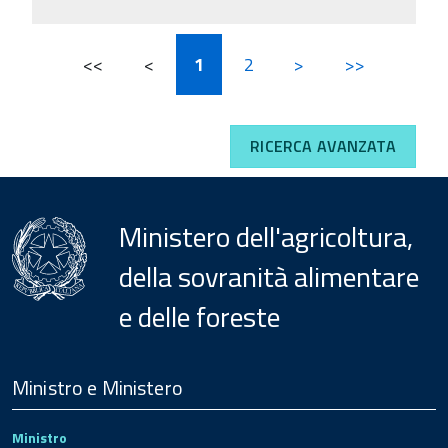
<<
<
1
2
>
>>
RICERCA AVANZATA
Ministero dell'agricoltura,
della sovranità alimentare
e delle foreste
Menu
Footer
Ministro e Ministero
Ministro