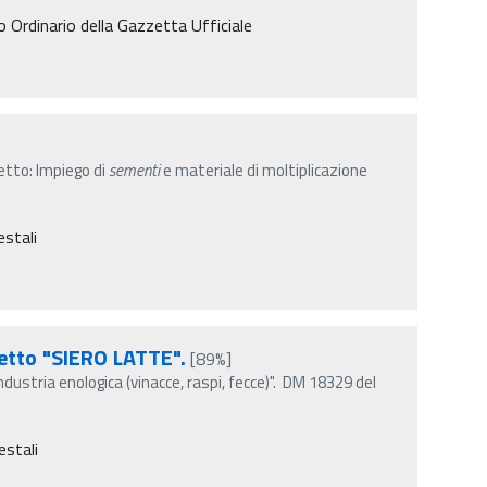
to Ordinario della Gazzetta Ufficiale
getto: Impiego di
sementi
e materiale di moltiplicazione
estali
getto "SIERO LATTE".
[89%]
ndustria enologica (vinacce, raspi, fecce)". DM 18329 del
estali