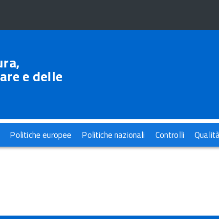
ura,
are e delle
Politiche europee
Politiche nazionali
Controlli
Qualit