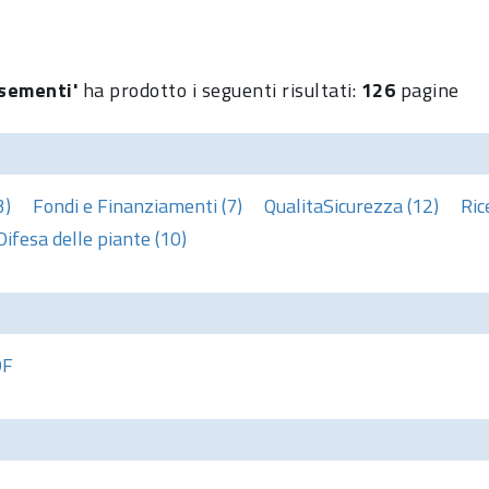
'sementi'
ha prodotto i seguenti risultati:
126
pagine
3)
Fondi e Finanziamenti (7)
QualitaSicurezza (12)
Ric
Difesa delle piante (10)
DF