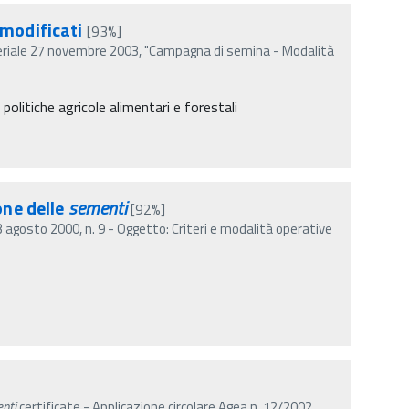
 modificati
[93%]
teriale 27 novembre 2003, "Campagna di semina - Modalità
politiche agricole alimentari e forestali
one delle
sementi
[92%]
3 agosto 2000, n. 9 - Oggetto: Criteri e modalità operative
nti
certificate - Applicazione circolare Agea n. 12/2002