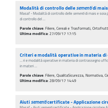
Modalità di controllo delle
sementi
di mais
Masaf - Modalità di controllo delle
sementi
di mais e soia
di controllo del
…
Parole chiave
:
Filiere, Cereali e Trasformati, Ortofrut
Ultima modifica
: 27/09/17 17:15
Criteri e modalità operative in materia di
…
ri e modalità operative in materia di contrassegno uffici
in materi
…
Parole chiave
:
Filiere, QualitaSicurezza, Normativa, Cir
Ultima modifica
: 28/09/17 14:49
Aiuti
sementi
certificate - Applicazione ci
Masaf - Aiuti
sementi
certificate - Applicazione circolare 