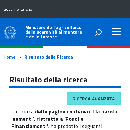
Governo Italiano
Ministero dell'agricoltura,
della sovranità alimentare
e delle foreste
Percorso
Home
Risultato della Ricerca
di
navigazione
Risultato della ricerca
RICERCA AVANZATA
La ricerca
delle pagine contenenti la parola
'sementi', ristretta a 'Fondi e
Finanziamenti',
ha prodotto i seguenti