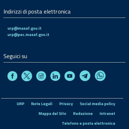
Indirizzi di posta elettronica
urp@masaf.gov.it
urp@pec.masaf.gov.it
Seguici su
Facebook
Instagram
Linkedin
Youtube
X
Telegram
Whatsapp
URP
Note Legali
Privacy
Social media policy
Mappa del Sito
Redazione
Intranet
Telefono e posta elettronica