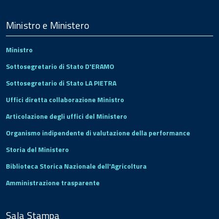
Menu
Footer
Ministro e Ministero
Ministro
Sottosegretario di Stato D'ERAMO
Sottosegretario di Stato LA PIETRA
Uffici diretta collaborazione Ministro
Articolazione degli uffici del Ministero
Organismo indipendente di valutazione della performance
Storia del Ministero
Biblioteca Storica Nazionale dell'Agricoltura
Amministrazione trasparente
Sala Stampa