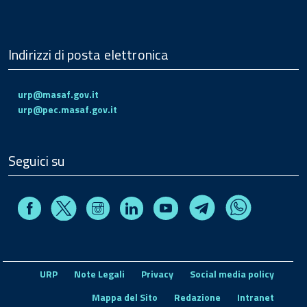
Indirizzi di posta elettronica
urp@masaf.gov.it
urp@pec.masaf.gov.it
Seguici su
Facebook
Instagram
Linkedin
Youtube
X
Telegram
Whatsapp
URP
Note Legali
Privacy
Social media policy
Mappa del Sito
Redazione
Intranet