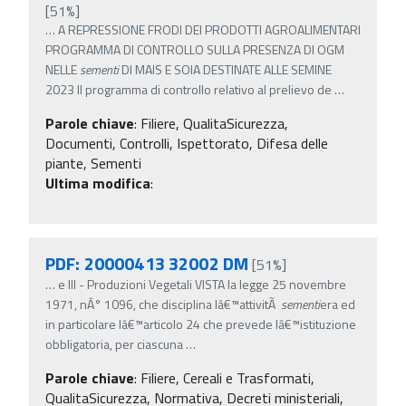
[51%]
…
A REPRESSIONE FRODI DEI PRODOTTI AGROALIMENTARI
PROGRAMMA DI CONTROLLO SULLA PRESENZA DI OGM
NELLE
sementi
DI MAIS E SOIA DESTINATE ALLE SEMINE
2023 Il programma di controllo relativo al prelievo de
…
Parole chiave
:
Filiere, QualitaSicurezza,
Documenti, Controlli, Ispettorato, Difesa delle
piante, Sementi
Ultima modifica
:
PDF: 20000413 32002 DM
[51%]
…
e III - Produzioni Vegetali VISTA la legge 25 novembre
1971, nÂ° 1096, che disciplina lâ€™attivitÃ
sementi
era ed
in particolare lâ€™articolo 24 che prevede lâ€™istituzione
obbligatoria, per ciascuna
…
Parole chiave
:
Filiere, Cereali e Trasformati,
QualitaSicurezza, Normativa, Decreti ministeriali,