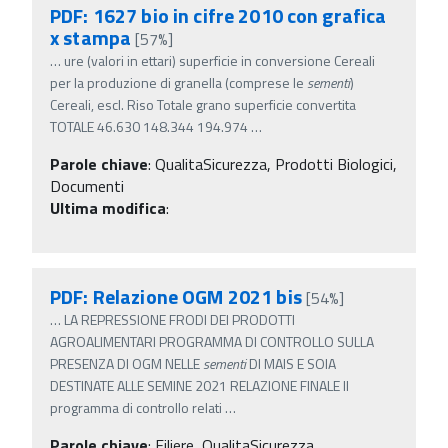
PDF: 1627 bio in cifre 2010 con grafica
x stampa
[57%]
…
ure (valori in ettari) superficie in conversione Cereali
per la produzione di granella (comprese le
sementi
)
Cereali, escl. Riso Totale grano superficie convertita
TOTALE 46.630 148.344 194.974
…
Parole chiave
:
QualitaSicurezza, Prodotti Biologici,
Documenti
Ultima modifica
:
PDF: Relazione OGM 2021 bis
[54%]
…
LA REPRESSIONE FRODI DEI PRODOTTI
AGROALIMENTARI PROGRAMMA DI CONTROLLO SULLA
PRESENZA DI OGM NELLE
sementi
DI MAIS E SOIA
DESTINATE ALLE SEMINE 2021 RELAZIONE FINALE Il
programma di controllo relati
…
Parole chiave
:
Filiere, QualitaSicurezza,