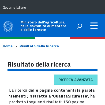
Governo Italiano
Ministero dell'agricoltura,
della sovranità alimentare
e delle foreste
Percorso
Home
Risultato della Ricerca
di
navigazione
Risultato della ricerca
RICERCA AVANZATA
La ricerca
delle pagine contenenti la parola
'sementi', ristretta a 'QualitaSicurezza',
ha
prodotto i seguenti risultati:
150
pagine