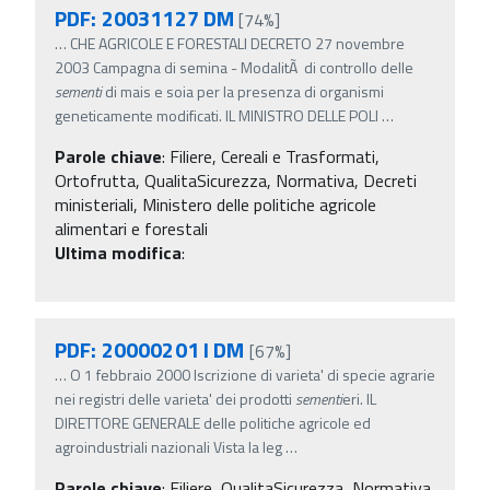
PDF: 20031127 DM
[74%]
…
CHE AGRICOLE E FORESTALI DECRETO 27 novembre
2003 Campagna di semina - ModalitÃ di controllo delle
sementi
di mais e soia per la presenza di organismi
geneticamente modificati. IL MINISTRO DELLE POLI
…
Parole chiave
:
Filiere, Cereali e Trasformati,
Ortofrutta, QualitaSicurezza, Normativa, Decreti
ministeriali, Ministero delle politiche agricole
alimentari e forestali
Ultima modifica
:
PDF: 20000201 I DM
[67%]
…
O 1 febbraio 2000 Iscrizione di varieta' di specie agrarie
nei registri delle varieta' dei prodotti
sementi
eri. IL
DIRETTORE GENERALE delle politiche agricole ed
agroindustriali nazionali Vista la leg
…
Parole chiave
:
Filiere, QualitaSicurezza, Normativa,