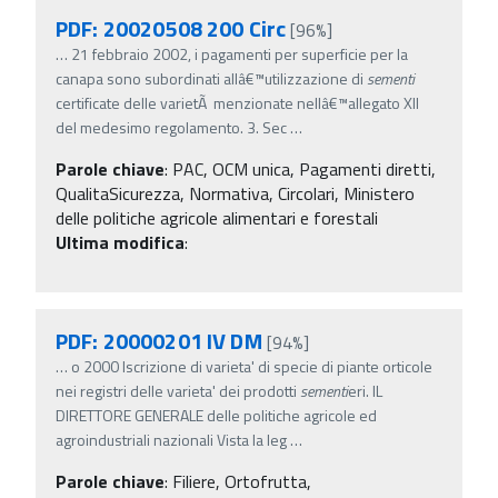
PDF: 20020508 200 Circ
[96%]
…
21 febbraio 2002, i pagamenti per superficie per la
canapa sono subordinati allâ€™utilizzazione di
sementi
certificate delle varietÃ menzionate nellâ€™allegato XII
del medesimo regolamento. 3. Sec
…
Parole chiave
:
PAC, OCM unica, Pagamenti diretti,
QualitaSicurezza, Normativa, Circolari, Ministero
delle politiche agricole alimentari e forestali
Ultima modifica
:
PDF: 20000201 IV DM
[94%]
…
o 2000 Iscrizione di varieta' di specie di piante orticole
nei registri delle varieta' dei prodotti
sementi
eri. IL
DIRETTORE GENERALE delle politiche agricole ed
agroindustriali nazionali Vista la leg
…
Parole chiave
:
Filiere, Ortofrutta,