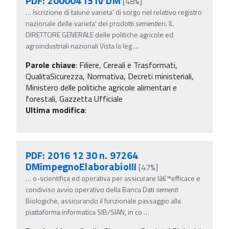
PDF: 20000413 IV DM
[48%]
…
Iscrizione di talune varieta' di sorgo nel relativo registro
nazionale delle varieta' dei prodotti
sementi
eri. IL
DIRETTORE GENERALE delle politiche agricole ed
agroindustriali nazionali Vista la leg
…
Parole chiave
:
Filiere, Cereali e Trasformati,
QualitaSicurezza, Normativa, Decreti ministeriali,
Ministero delle politiche agricole alimentari e
forestali, Gazzetta Ufficiale
Ultima modifica
:
PDF: 2016 12 30 n. 97264
DMimpegnoElaborabioIII
[47%]
…
o-scientifica ed operativa per assicurare lâ€™efficace e
condiviso avvio operativo della Banca Dati
sementi
Biologiche, assicurando il funzionale passaggio alla
piattaforma informatica SIB/SIAN, in co
…