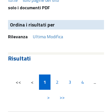
tutte
solo pagine del sito
solo i documenti PDF
Ordina i risultati per
Rilevanza
Ultima Modifica
Risultati
<<
<
1
2
3
4
...
>
>>