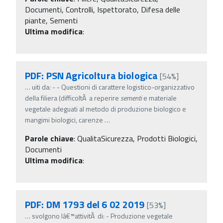
Documenti, Controlli, Ispettorato, Difesa delle
piante, Sementi
Ultima modifica
:
PDF: PSN Agricoltura biologica
[54%]
…
uiti da: - - Questioni di carattere logistico-organizzativo
della filiera (difficoltÃ a reperire
sementi
e materiale
vegetale adeguati al metodo di produzione biologico e
mangimi biologici, carenze
…
Parole chiave
:
QualitaSicurezza, Prodotti Biologici,
Documenti
Ultima modifica
:
PDF: DM 1793 del 6 02 2019
[53%]
…
svolgono lâ€™attivitÃ di: - Produzione vegetale