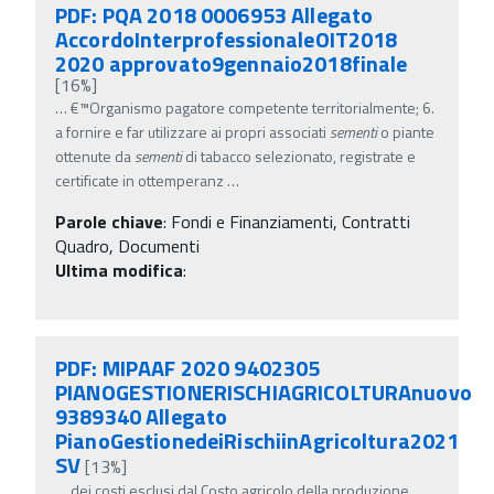
PDF: PQA 2018 0006953 Allegato
AccordoInterprofessionaleOIT2018
2020 approvato9gennaio2018finale
[16%]
…
€™Organismo pagatore competente territorialmente; 6.
a fornire e far utilizzare ai propri associati
sementi
o piante
ottenute da
sementi
di tabacco selezionato, registrate e
certificate in ottemperanz
…
Parole chiave
:
Fondi e Finanziamenti, Contratti
Quadro, Documenti
Ultima modifica
:
PDF: MIPAAF 2020 9402305
PIANOGESTIONERISCHIAGRICOLTURAnuovo
9389340 Allegato
PianoGestionedeiRischiinAgricoltura2021
SV
[13%]
…
dei costi esclusi dal Costo agricolo della produzione