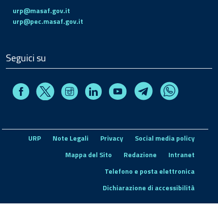
urp@masaf.gov.it
urp@pec.masaf.gov.it
Seguici su
Facebook
Instagram
Linkedin
Youtube
X
Telegram
Whatsapp
URP
Note Legali
Privacy
Social media policy
Mappa del Sito
Redazione
Intranet
Telefono e posta elettronica
Dichiarazione di accessibilità