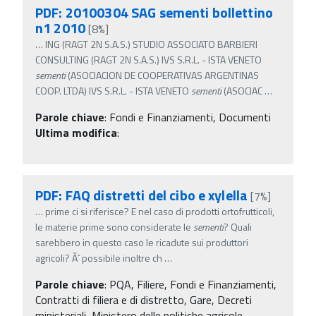
PDF: 20100304 SAG sementi bollettino
n1 2010
[8%]
…
ING (RAGT 2N S.A.S.) STUDIO ASSOCIATO BARBIERI
CONSULTING (RAGT 2N S.A.S.) IVS S.R.L. - ISTA VENETO
sementi
(ASOCIACION DE COOPERATIVAS ARGENTINAS
COOP. LTDA) IVS S.R.L. - ISTA VENETO
sementi
(ASOCIAC
…
Parole chiave
:
Fondi e Finanziamenti, Documenti
Ultima modifica
:
PDF: FAQ distretti del cibo e xylella
[7%]
…
prime ci si riferisce? E nel caso di prodotti ortofrutticoli,
le materie prime sono considerate le
sementi
? Quali
sarebbero in questo caso le ricadute sui produttori
agricoli? Ãˆ possibile inoltre ch
…
Parole chiave
:
PQA, Filiere, Fondi e Finanziamenti,
Contratti di filiera e di distretto, Gare, Decreti
ministeriali, Ministero delle politiche agricole