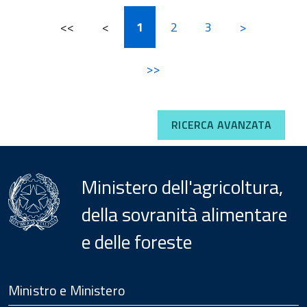
<<
<
1
2
3
>
>>
RICERCA AVANZATA
Ministero dell'agricoltura,
della sovranità alimentare
e delle foreste
Menu
Footer
Ministro e Ministero