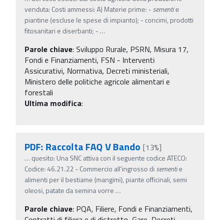
venduta: Costi ammessi: A) Materie prime: -
sementi
e
piantine (escluse le spese di impianto); - concimi, prodotti
fitosanitari e diserbanti; -
…
Parole chiave
:
Sviluppo Rurale, PSRN, Misura 17,
Fondi e Finanziamenti, FSN - Interventi
Assicurativi, Normativa, Decreti ministeriali,
Ministero delle politiche agricole alimentari e
forestali
Ultima modifica
:
PDF: Raccolta FAQ V Bando
[13%]
…
quesito: Una SNC attiva con il seguente codice ATECO:
Codice: 46.21.22 - Commercio all'ingrosso di
sementi
e
alimenti per il bestiame (mangimi), piante officinali, semi
oleosi, patate da semina vorre
…
Parole chiave
:
PQA, Filiere, Fondi e Finanziamenti,
Contratti di filiera e di distretto, Gare, Decreti