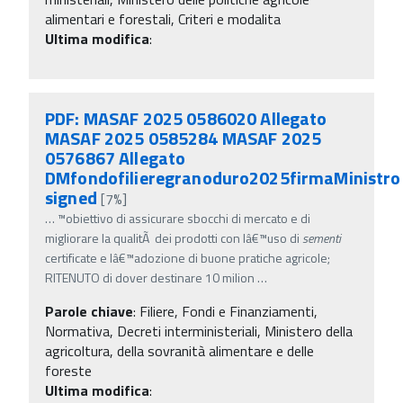
alimentari e forestali, Criteri e modalita
Ultima modifica
:
PDF: MASAF 2025 0586020 Allegato
MASAF 2025 0585284 MASAF 2025
0576867 Allegato
DMfondofilieregranoduro2025firmaMinistro
signed
[7%]
…
™obiettivo di assicurare sbocchi di mercato e di
migliorare la qualitÃ dei prodotti con lâ€™uso di
sementi
certificate e lâ€™adozione di buone pratiche agricole;
RITENUTO di dover destinare 10 milion
…
Parole chiave
:
Filiere, Fondi e Finanziamenti,
Normativa, Decreti interministeriali, Ministero della
agricoltura, della sovranità alimentare e delle
foreste
Ultima modifica
: