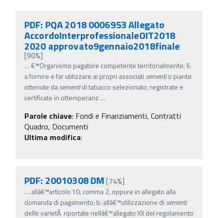
PDF: PQA 2018 0006953 Allegato
AccordoInterprofessionaleOIT2018
2020 approvato9gennaio2018finale
[90%]
…
€™Organismo pagatore competente territorialmente; 6.
a fornire e far utilizzare ai propri associati
sementi
o piante
ottenute da
sementi
di tabacco selezionato, registrate e
certificate in ottemperanz
…
Parole chiave
:
Fondi e Finanziamenti, Contratti
Quadro, Documenti
Ultima modifica
:
PDF: 20010308 DM
[74%]
…
allâ€™articolo 10, comma 2, oppure in allegato alla
domanda di pagamento; b. allâ€™utilizzazione di
sementi
delle varietÃ riportate nellâ€™allegato XII del regolamento