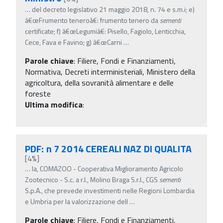
…
del decreto legislativo 21 maggio 2018, n. 74 e s.m.i; e)
â€œFrumento teneroâ€: frumento tenero da
sementi
certificate; f) â€œLegumiâ€: Pisello, Fagiolo, Lenticchia,
Cece, Fava e Favino; g) â€œCarni
…
Parole chiave
:
Filiere, Fondi e Finanziamenti,
Normativa, Decreti interministeriali, Ministero della
agricoltura, della sovranità alimentare e delle
foreste
Ultima modifica
:
PDF: n 7 2014 CEREALI NAZ DI QUALITA
[4%]
…
la, COMAZOO - Cooperativa Miglioramento Agricolo
Zootecnico - S.c. a r.l., Molino Braga S.r.l., CGS
sementi
S.p.A., che prevede investimenti nelle Regioni Lombardia
e Umbria per la valorizzazione dell
…
Parole chiave
:
Filiere, Fondi e Finanziamenti,