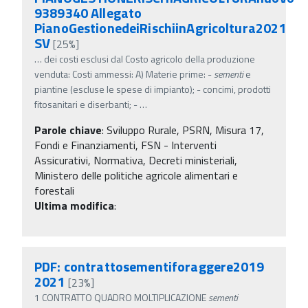
9389340 Allegato
PianoGestionedeiRischiinAgricoltura2021
SV
[25%]
…
dei costi esclusi dal Costo agricolo della produzione
venduta: Costi ammessi: A) Materie prime: -
sementi
e
piantine (escluse le spese di impianto); - concimi, prodotti
fitosanitari e diserbanti; -
…
Parole chiave
:
Sviluppo Rurale, PSRN, Misura 17,
Fondi e Finanziamenti, FSN - Interventi
Assicurativi, Normativa, Decreti ministeriali,
Ministero delle politiche agricole alimentari e
forestali
Ultima modifica
:
PDF: contrattosementiforaggere2019
2021
[23%]
1 CONTRATTO QUADRO MOLTIPLICAZIONE
sementi