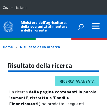
Governo Italiano
Ministero dell'agricoltura,
della sovranità alimentare
e delle foreste
Percorso
Home
Risultato della Ricerca
di
navigazione
Risultato della ricerca
RICERCA AVANZATA
La ricerca
delle pagine contenenti la parola
'sementi', ristretta a 'Fondi e
Finanziamenti',
ha prodotto i seguenti