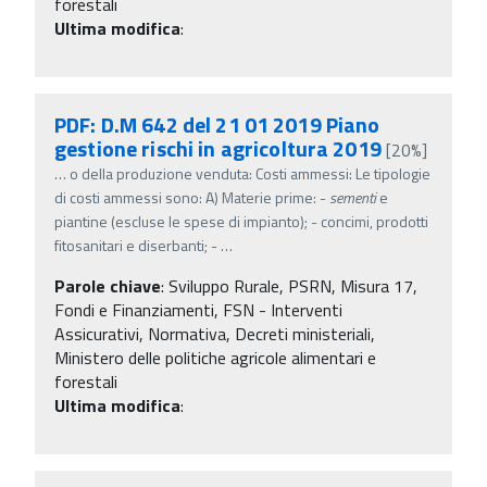
forestali
Ultima modifica
:
PDF: D.M 642 del 21 01 2019 Piano
gestione rischi in agricoltura 2019
[20%]
…
o della produzione venduta: Costi ammessi: Le tipologie
di costi ammessi sono: A) Materie prime: -
sementi
e
piantine (escluse le spese di impianto); - concimi, prodotti
fitosanitari e diserbanti; -
…
Parole chiave
:
Sviluppo Rurale, PSRN, Misura 17,
Fondi e Finanziamenti, FSN - Interventi
Assicurativi, Normativa, Decreti ministeriali,
Ministero delle politiche agricole alimentari e
forestali
Ultima modifica
: