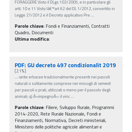
FORAGGERE Visto il DLgs 102/2005, e in particolare gli
artt. 10 e 11 Visto lâ€™art 62 del DL 1/2012, convertito in
Legge 27/2012 e il Decreto applicativo Pre
…
Parole chiave
:
Fondi e Finanziamenti, Contratti
Quadro, Documenti
Ultima modifica
:
PDF: GU decreto 497 condizionalit 2019
[21%]
…
iante erbacee tradizionalmente presenti nei pascoli
naturali o solitamente comprese nei miscugli di
sementi
per pascoli o prati, utilizzati o meno per il pascolo degli
animali; q) Â«impegnoÂ»: il vinc
…
Parole chiave
:
Filiere, Sviluppo Rurale, Programmi
2014-2020, Rete Rurale Nazionale, Fondi e
Finanziamenti, Normativa, Decreti ministeriali,
Ministero delle politiche agricole alimentari e