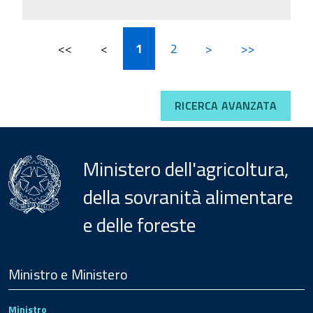
<<
<
1
2
>
>>
RICERCA AVANZATA
Ministero dell'agricoltura,
della sovranità alimentare
e delle foreste
Menu
Footer
Ministro e Ministero
Ministro