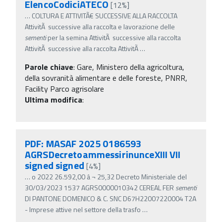
ElencoCodiciATECO
[12%]
…
COLTURA E ATTIVITÃ€ SUCCESSIVE ALLA RACCOLTA
AttivitÃ successive alla raccolta e lavorazione delle
sementi
per la semina AttivitÃ successive alla raccolta
AttivitÃ successive alla raccolta AttivitÃ
…
Parole chiave
:
Gare, Ministero della agricoltura,
della sovranità alimentare e delle foreste, PNRR,
Facility Parco agrisolare
Ultima modifica
:
PDF: MASAF 2025 0186593
AGRSDecretoammessirinunceXIII VII
signed signed
[4%]
…
o 2022 26.592,00 â‚¬ 25,32 Decreto Ministeriale del
30/03/2023 1537 AGRS0000010342 CEREAL FER
sementi
DI PANTONE DOMENICO & C. SNC D67H22007220004 T2A
- Imprese attive nel settore della trasfo
…