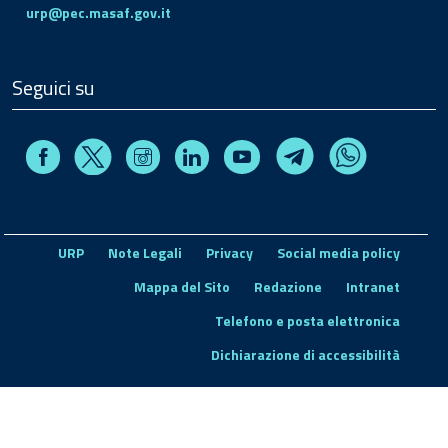
urp@pec.masaf.gov.it
Seguici su
Facebook
Instagram
Linkedin
Youtube
X
Telegram
Whatsapp
URP
Note Legali
Privacy
Social media policy
Mappa del Sito
Redazione
Intranet
Telefono e posta elettronica
Dichiarazione di accessibilità