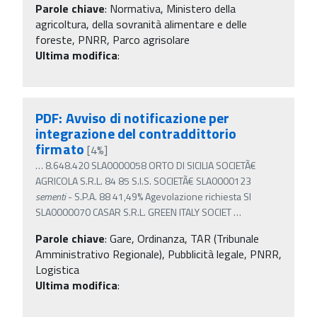
Parole chiave
:
Normativa, Ministero della
agricoltura, della sovranità alimentare e delle
foreste, PNRR, Parco agrisolare
Ultima modifica
:
PDF: Avviso di notificazione per
integrazione del contraddittorio
firmato
[4%]
…
8.648.420 SLA0000058 ORTO DI SICILIA SOCIETÃ€
AGRICOLA S.R.L. 84 85 S.I.S. SOCIETÃ€ SLA0000123
sementi
- S.P.A. 88 41,49% Agevolazione richiesta SI
SLA0000070 CASAR S.R.L. GREEN ITALY SOCIET
…
Parole chiave
:
Gare, Ordinanza, TAR (Tribunale
Amministrativo Regionale), Pubblicità legale, PNRR,
Logistica
Ultima modifica
: