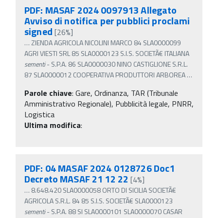
PDF: MASAF 2024 0097913 Allegato
Avviso di notifica per pubblici proclami
signed
[26%]
…
ZIENDA AGRICOLA NICOLINI MARCO 84 SLA0000099
AGRI VIESTI SRL 85 SLA0000123 S.I.S. SOCIETÃ€ ITALIANA
sementi
- S.P.A. 86 SLA0000030 NINO CASTIGLIONE S.R.L.
87 SLA0000012 COOPERATIVA PRODUTTORI ARBOREA
…
Parole chiave
:
Gare, Ordinanza, TAR (Tribunale
Amministrativo Regionale), Pubblicità legale, PNRR,
Logistica
Ultima modifica
:
PDF: 04 MASAF 2024 0128726 Doc1
Decreto MASAF 21 12 22
[4%]
…
8.648.420 SLA0000058 ORTO DI SICILIA SOCIETÃ€
AGRICOLA S.R.L. 84 85 S.I.S. SOCIETÃ€ SLA0000123
sementi
- S.P.A. 88 SI SLA0000101 SLA0000070 CASAR