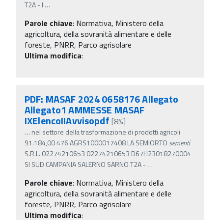
T2A - I
…
Parole chiave
:
Normativa, Ministero della
agricoltura, della sovranità alimentare e delle
foreste, PNRR, Parco agrisolare
Ultima modifica
:
PDF: MASAF 2024 0658176 Allegato
Allegato1 AMMESSE MASAF
IXElencoIIAvvisopdf
[8%]
…
nel settore della trasformazione di prodotti agricoli
91.184,00 476 AGRS1000017408 LA SEMIORTO
sementi
S.R.L. 02274210653 02274210653 D67H23018270004
SI SUD CAMPANIA SALERNO SARNO T2A -
…
Parole chiave
:
Normativa, Ministero della
agricoltura, della sovranità alimentare e delle
foreste, PNRR, Parco agrisolare
Ultima modifica
: