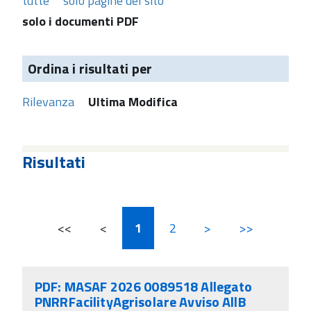
tutte
solo pagine del sito
solo i documenti PDF
Ordina i risultati per
Rilevanza
Ultima Modifica
Risultati
<<
<
1
2
>
>>
PDF: MASAF 2026 0089518 Allegato
PNRRFacilityAgrisolare Avviso AllB