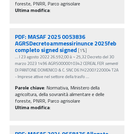
foreste, PNRR, Parco agrisolare
Ultima modifica
:
PDF: MASAF 2025 0053836
AGRSDecretoammessirinunce 2025feb
completo signed signed
[1%]
…
l 23 agosto 2022 26.592,00 â‚¬ 25,32 Decreto del 30
marzo 2023 1496 AGRS0000010342 CEREAL FER
sementi
DI PANTONE DOMENICO & C. SNC D67H22007220004 T2A
- Imprese attive nel settore della trasfo
…
Parole chiave
:
Normativa, Ministero della
agricoltura, della sovranità alimentare e delle
foreste, PNRR, Parco agrisolare
Ultima modifica
:
PDF: MASAF 2024 0658176 Allegato