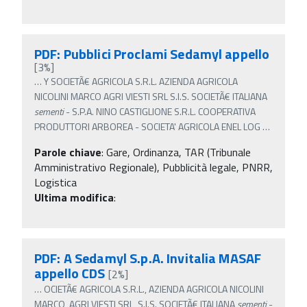
PDF: Pubblici Proclami Sedamyl appello
[3%]
…
Y SOCIETÃ€ AGRICOLA S.R.L. AZIENDA AGRICOLA
NICOLINI MARCO AGRI VIESTI SRL S.I.S. SOCIETÃ€ ITALIANA
sementi
- S.P.A. NINO CASTIGLIONE S.R.L. COOPERATIVA
PRODUTTORI ARBOREA - SOCIETA' AGRICOLA ENEL LOG
…
Parole chiave
:
Gare, Ordinanza, TAR (Tribunale
Amministrativo Regionale), Pubblicità legale, PNRR,
Logistica
Ultima modifica
:
PDF: A Sedamyl S.p.A. Invitalia MASAF
appello CDS
[2%]
…
OCIETÃ€ AGRICOLA S.R.L., AZIENDA AGRICOLA NICOLINI
MARCO, AGRI VIESTI SRL, S.I.S. SOCIETÃ€ ITALIANA
sementi
-