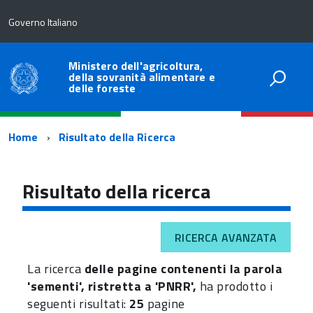
Governo Italiano
Ministero dell'agricoltura,
della sovranità alimentare e
delle foreste
Percorso
Home
Risultato della Ricerca
di
navigazione
Risultato della ricerca
RICERCA AVANZATA
La ricerca
delle pagine contenenti la parola
'sementi', ristretta a 'PNRR',
ha prodotto i
seguenti risultati:
25
pagine