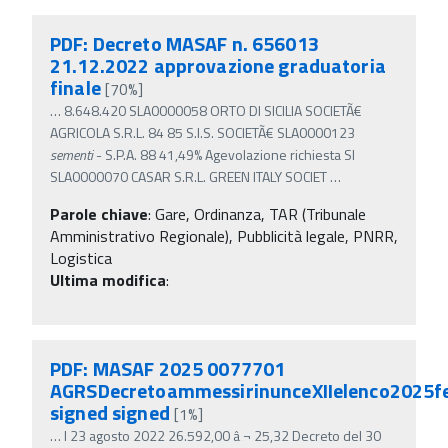
PDF: Decreto MASAF n. 656013
21.12.2022 approvazione graduatoria
finale
[70%]
…
8.648.420 SLA0000058 ORTO DI SICILIA SOCIETÃ€
AGRICOLA S.R.L. 84 85 S.I.S. SOCIETÃ€ SLA0000123
sementi
- S.P.A. 88 41,49% Agevolazione richiesta SI
SLA0000070 CASAR S.R.L. GREEN ITALY SOCIET
…
Parole chiave
:
Gare, Ordinanza, TAR (Tribunale
Amministrativo Regionale), Pubblicità legale, PNRR,
Logistica
Ultima modifica
:
PDF: MASAF 2025 0077701
AGRSDecretoammessirinunceXIIelenco2025fe
signed signed
[1%]
…
l 23 agosto 2022 26.592,00 â‚¬ 25,32 Decreto del 30