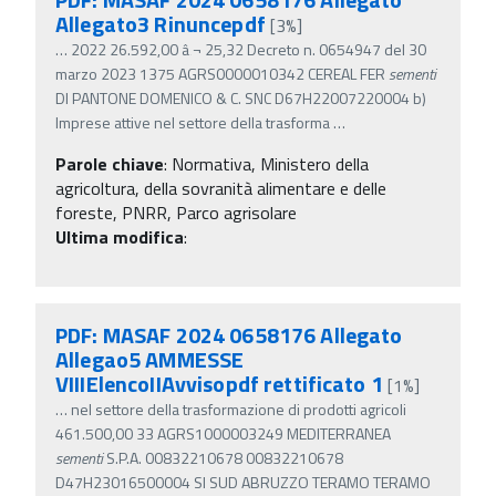
Allegato3 Rinuncepdf
[3%]
…
2022 26.592,00 â‚¬ 25,32 Decreto n. 0654947 del 30
marzo 2023 1375 AGRS0000010342 CEREAL FER
sementi
DI PANTONE DOMENICO & C. SNC D67H22007220004 b)
Imprese attive nel settore della trasforma
…
Parole chiave
:
Normativa, Ministero della
agricoltura, della sovranità alimentare e delle
foreste, PNRR, Parco agrisolare
Ultima modifica
:
PDF: MASAF 2024 0658176 Allegato
Allegao5 AMMESSE
VIIIElencoIIAvvisopdf rettificato 1
[1%]
…
nel settore della trasformazione di prodotti agricoli
461.500,00 33 AGRS1000003249 MEDITERRANEA
sementi
S.P.A. 00832210678 00832210678
D47H23016500004 SI SUD ABRUZZO TERAMO TERAMO