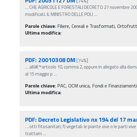
PDF: 20031127 DM
[74%]
…
CHE AGRICOLE E FORESTALI DECRETO 27 novembre 2003 
modificati. IL MINISTRO DELLE POLI
…
Parole chiave
:
Filiere, Cereali e Trasformati, Ortofrut
Ultima modifica
:
PDF: 20010308 DM
[74%]
…
allâ€™articolo 10, comma 2, oppure in allegato alla dom
al 15 maggio p
…
Parole chiave
:
PAC, OCM unica, Fondi e Finanziamenti, N
Ultima modifica
:
PDF: Decreto Legislativo nx 194 del 17 m
…
otti fitosanitari; f) vegetali: le piante vive o le parti vi
trattam
…