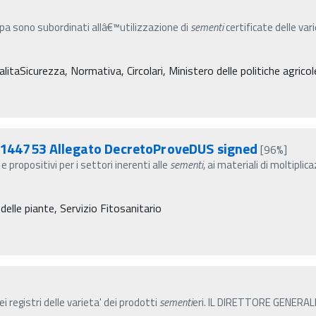
apa sono subordinati allâ€™utilizzazione di
sementi
certificate delle v
taSicurezza, Normativa, Circolari, Ministero delle politiche agricole
44753 Allegato DecretoProveDUS signed
[96%]
e propositivi per i settori inerenti alle
sementi
, ai materiali di moltiplic
delle piante, Servizio Fitosanitario
ei registri delle varieta' dei prodotti
sementi
eri. IL DIRETTORE GENERALE d