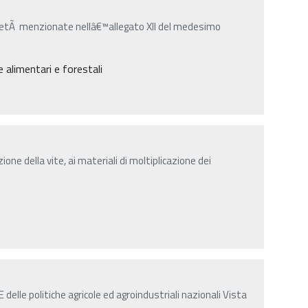
arietÃ menzionate nellâ€™allegato XII del medesimo
 alimentari e forestali
azione della vite, ai materiali di moltiplicazione dei
elle politiche agricole ed agroindustriali nazionali Vista