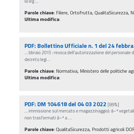
la leg
…
Parole chiave
:
Filiere, Ortofrutta, QualitaSicurezza, N
Ultima modifica
:
PDF: Bollettino Ufficiale n. 1 del 24 febbr
…
bbraio 2015 : revoca dell'autorizzazione del personale d
decreto legi
…
Parole chiave
:
Normativa, Ministero delle politiche agr
Ultima modifica
:
PDF: DM 104618 del 04 03 2022
[89%]
…
immissione sul mercato e magazzinaggio): â–ª vegetali
non trasformati â–ª a
…
Parole chiave
:
QualitaSicurezza, Prodotti agricoli DOP 