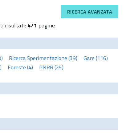
RICERCA AVANZATA
i risultati:
471
pagine
0)
Ricerca Sperimentazione (39)
Gare (116)
)
Foreste (4)
PNRR (25)