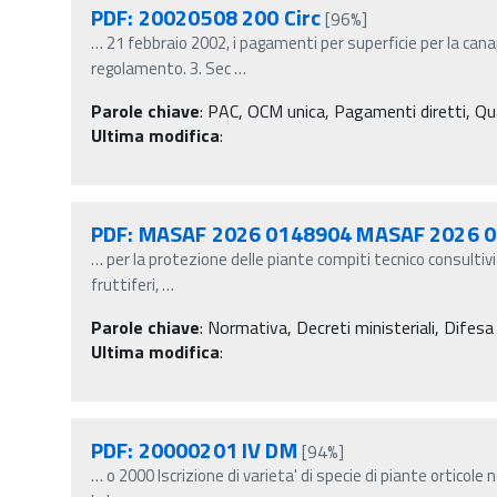
PDF: 20020508 200 Circ
[96%]
…
21 febbraio 2002, i pagamenti per superficie per la can
regolamento. 3. Sec
…
Parole chiave
:
PAC, OCM unica, Pagamenti diretti, Quali
Ultima modifica
:
PDF: MASAF 2026 0148904 MASAF 2026 01
…
per la protezione delle piante compiti tecnico consultivi 
fruttiferi,
…
Parole chiave
:
Normativa, Decreti ministeriali, Difesa 
Ultima modifica
:
PDF: 20000201 IV DM
[94%]
…
o 2000 Iscrizione di varieta' di specie di piante orticole n