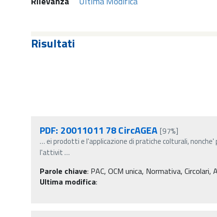
Rilevanza
Ultima Modifica
Risultati
PDF: 20011011 78 CircAGEA
[97%]
…
ei prodotti e l'applicazione di pratiche colturali, nonch
l'attivit
…
Parole chiave
:
PAC, OCM unica, Normativa, Circolari, A
Ultima modifica
: