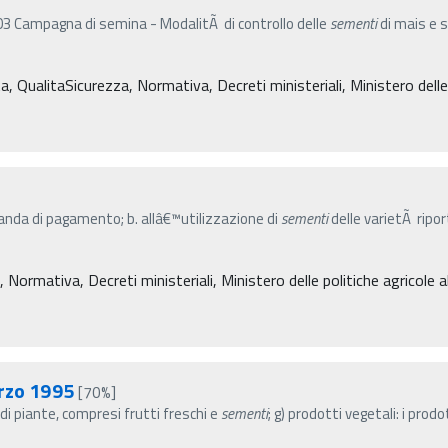
Campagna di semina - ModalitÃ di controllo delle
sementi
di mais e 
ta, QualitaSicurezza, Normativa, Decreti ministeriali, Ministero delle 
anda di pagamento; b. allâ€™utilizzazione di
sementi
delle varietÃ ripor
ormativa, Decreti ministeriali, Ministero delle politiche agricole a
arzo 1995
[70%]
ve di piante, compresi frutti freschi e
sementi
; g) prodotti vegetali: i pro