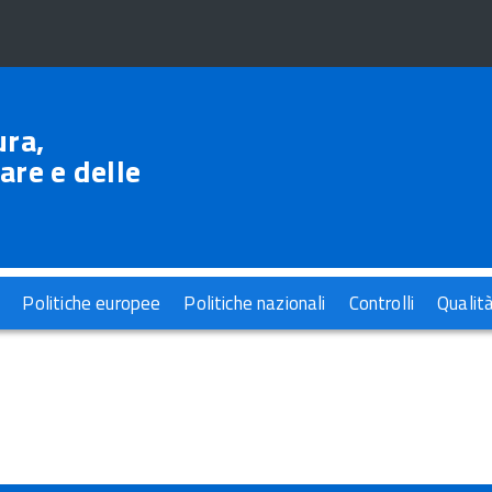
ura,
are e delle
Politiche europee
Politiche nazionali
Controlli
Qualit