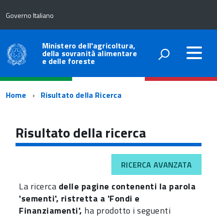
Governo Italiano
Ministero dell'agricoltura,
della sovranità alimentare
e delle foreste
Percorso
Home
Risultato della Ricerca
di
navigazione
Risultato della ricerca
RICERCA AVANZATA
La ricerca
delle pagine contenenti la parola
'sementi', ristretta a 'Fondi e
Finanziamenti',
ha prodotto i seguenti