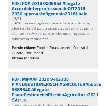
PDF: PQA 2018 0006953 Allegato
AccordoInterprofessionaleOIT2018
2020 approvato9gennaio2018finale
[16%]
…
€™Organismo pagatore competente territorialmente; 6.
a fornire e far utilizzare ai propri associati
sementi
o piante
ottenute da
sementi
di tabacco selezionato, registrate e
certificate in ottemperanz
…
Parole chiave
:
Fondi e Finanziamenti, Contratti
Quadro, Documenti
Ultima modifica
:
PDF: MIPAAF 2020 9402305
PIANOGESTIONERISCHIAGRICOLTURAnuovo
9389340 Allegato
PianoGestionedeiRischiinAgricoltura2021
SV
[13%]
…
dei costi esclusi dal Costo agricolo della produzione