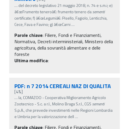
…
del decreto legislativo 21 maggio 2018, n. 74 e s.m.i; e)
â€œFrumento teneroâ€: frumento tenero da
sementi
certificate; f) â€œLegumiâ€: Pisello, Fagiolo, Lenticchia,
Cece, Fava e Favino; g) â€œCarni
…
Parole chiave
:
Filiere, Fondi e Finanziamenti,
Normativa, Decreti interministeriali, Ministero della
agricoltura, della sovranità alimentare e delle
foreste
Ultima modifica
:
PDF: n 7 2014 CEREALI NAZ DI QUALITA
[4%]
…
la, COMAZOO - Cooperativa Miglioramento Agricolo
Zootecnico - S.c. a r.l., Molino Braga S.r.l., CGS
sementi
S.p.A., che prevede investimenti nelle Regioni Lombardia
e Umbria per la valorizzazione dell
…
Parole chiave
:
Filiere, Fondi e Finanziamenti,