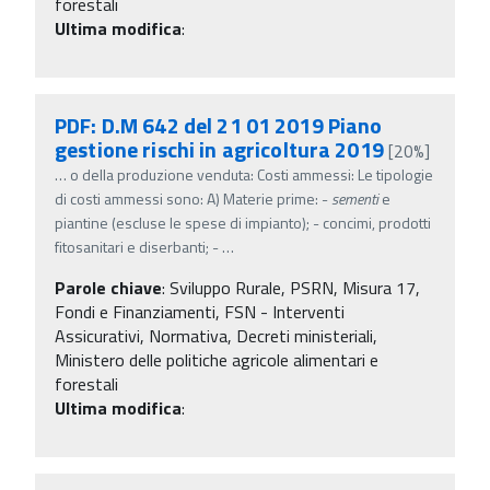
forestali
Ultima modifica
:
PDF: D.M 642 del 21 01 2019 Piano
gestione rischi in agricoltura 2019
[20%]
…
o della produzione venduta: Costi ammessi: Le tipologie
di costi ammessi sono: A) Materie prime: -
sementi
e
piantine (escluse le spese di impianto); - concimi, prodotti
fitosanitari e diserbanti; -
…
Parole chiave
:
Sviluppo Rurale, PSRN, Misura 17,
Fondi e Finanziamenti, FSN - Interventi
Assicurativi, Normativa, Decreti ministeriali,
Ministero delle politiche agricole alimentari e
forestali
Ultima modifica
: