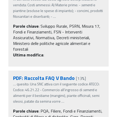
venduta: Costi ammessi: A) Materie prime: -
sementi
e
piantine (escluse le spese di impianto); - concimi, prodotti
fitosanitari e diserbanti; -
…
Parole chiave
:
Sviluppo Rurale, PSRN, Misura 17,
Fondi e Finanziamenti, FSN - Interventi
Assicurativi, Normativa, Decreti ministeriali,
Ministero delle politiche agricole alimentari e
forestali
Ultima modifica
:
PDF: Raccolta FAQ V Bando
[13%]
…
quesito: Una SNC attiva con il seguente codice ATECO:
Codice: 46.21.22 - Commercio all'ingrosso di
sementi
e
alimenti per il bestiame (mangimi), piante officinali, semi
oleosi, patate da semina vorre
…
Parole chiave
:
PQA, Filiere, Fondi e Finanziamenti,
Contratti di filiera e di distretto, Gare, Decreti