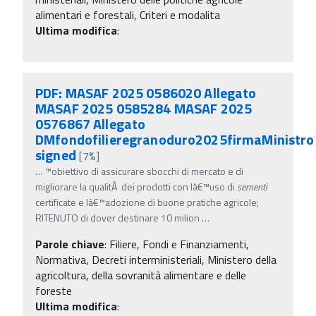
alimentari e forestali, Criteri e modalita
Ultima modifica
:
PDF: MASAF 2025 0586020 Allegato
MASAF 2025 0585284 MASAF 2025
0576867 Allegato
DMfondofilieregranoduro2025firmaMinistro
signed
[7%]
…
™obiettivo di assicurare sbocchi di mercato e di
migliorare la qualitÃ dei prodotti con lâ€™uso di
sementi
certificate e lâ€™adozione di buone pratiche agricole;
RITENUTO di dover destinare 10 milion
…
Parole chiave
:
Filiere, Fondi e Finanziamenti,
Normativa, Decreti interministeriali, Ministero della
agricoltura, della sovranità alimentare e delle
foreste
Ultima modifica
: