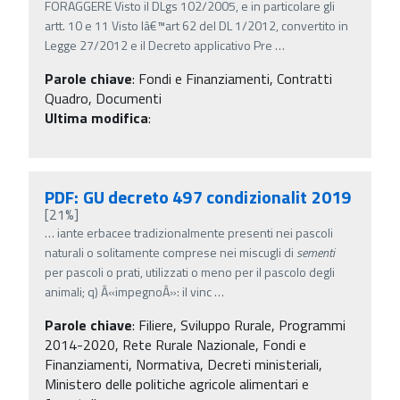
FORAGGERE Visto il DLgs 102/2005, e in particolare gli
artt. 10 e 11 Visto lâ€™art 62 del DL 1/2012, convertito in
Legge 27/2012 e il Decreto applicativo Pre
…
Parole chiave
:
Fondi e Finanziamenti, Contratti
Quadro, Documenti
Ultima modifica
:
PDF: GU decreto 497 condizionalit 2019
[21%]
…
iante erbacee tradizionalmente presenti nei pascoli
naturali o solitamente comprese nei miscugli di
sementi
per pascoli o prati, utilizzati o meno per il pascolo degli
animali; q) Â«impegnoÂ»: il vinc
…
Parole chiave
:
Filiere, Sviluppo Rurale, Programmi
2014-2020, Rete Rurale Nazionale, Fondi e
Finanziamenti, Normativa, Decreti ministeriali,
Ministero delle politiche agricole alimentari e