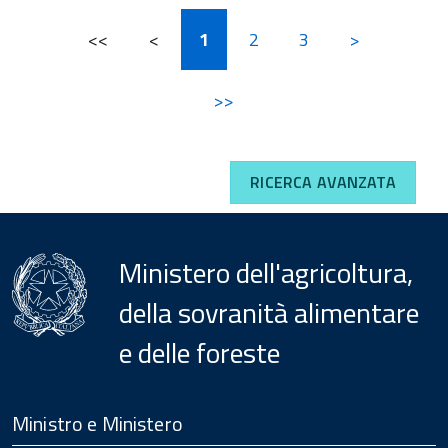
<<
<
1
2
3
>
>>
RICERCA AVANZATA
Ministero dell'agricoltura,
della sovranità alimentare
e delle foreste
Menu
Footer
Ministro e Ministero