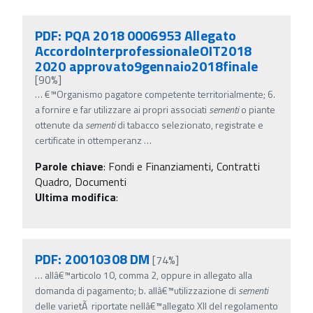
PDF: PQA 2018 0006953 Allegato
AccordoInterprofessionaleOIT2018
2020 approvato9gennaio2018finale
[90%]
…
€™Organismo pagatore competente territorialmente; 6.
a fornire e far utilizzare ai propri associati
sementi
o piante
ottenute da
sementi
di tabacco selezionato, registrate e
certificate in ottemperanz
…
Parole chiave
:
Fondi e Finanziamenti, Contratti
Quadro, Documenti
Ultima modifica
:
PDF: 20010308 DM
[74%]
…
allâ€™articolo 10, comma 2, oppure in allegato alla
domanda di pagamento; b. allâ€™utilizzazione di
sementi
delle varietÃ riportate nellâ€™allegato XII del regolamento