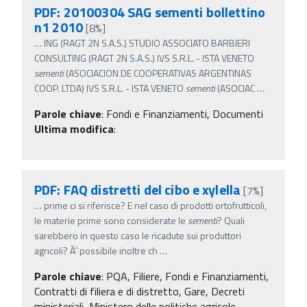
PDF: 20100304 SAG sementi bollettino
n1 2010
[8%]
…
ING (RAGT 2N S.A.S.) STUDIO ASSOCIATO BARBIERI
CONSULTING (RAGT 2N S.A.S.) IVS S.R.L. - ISTA VENETO
sementi
(ASOCIACION DE COOPERATIVAS ARGENTINAS
COOP. LTDA) IVS S.R.L. - ISTA VENETO
sementi
(ASOCIAC
…
Parole chiave
:
Fondi e Finanziamenti, Documenti
Ultima modifica
:
PDF: FAQ distretti del cibo e xylella
[7%]
…
prime ci si riferisce? E nel caso di prodotti ortofrutticoli,
le materie prime sono considerate le
sementi
? Quali
sarebbero in questo caso le ricadute sui produttori
agricoli? Ãˆ possibile inoltre ch
…
Parole chiave
:
PQA, Filiere, Fondi e Finanziamenti,
Contratti di filiera e di distretto, Gare, Decreti
ministeriali, Ministero delle politiche agricole