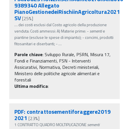
9389340 Allegato
PianoGestionedeiRischiinAgricoltura2021
SV
[25%]
…
dei costi esclusi dal Costo agricolo della produzione
venduta: Costi ammessi: A) Materie prime: -
sementi
e
piantine (escluse le spese di impianto); - concimi, prodotti
fitosanitari e diserbanti; -
…
Parole chiave
:
Sviluppo Rurale, PSRN, Misura 17,
Fondi e Finanziamenti, FSN - Interventi
Assicurativi, Normativa, Decreti ministeriali,
Ministero delle politiche agricole alimentari e
forestali
Ultima modifica
:
PDF: contrattosementiforaggere2019
2021
[23%]
1 CONTRATTO QUADRO MOLTIPLICAZIONE
sementi