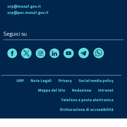
urp@masaf.gov.it
urp@pec.masaf.gov.it
Seguici su
Facebook
Instagram
Linkedin
Youtube
X
Telegram
Whatsapp
URP
Note Legali
Privacy
Social media policy
Mappa del Sito
Redazione
Intranet
Telefono e posta elettronica
Dichiarazione di accessibilità