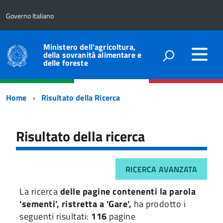
Governo Italiano
Ministero dell'agricoltura,
della sovranità alimentare e
delle foreste
Percorso
Home
Risultato della Ricerca
di
navigazione
Risultato della ricerca
RICERCA AVANZATA
La ricerca
delle pagine contenenti la parola
'sementi', ristretta a 'Gare',
ha prodotto i
seguenti risultati:
116
pagine