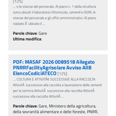
[12%]
…
e le stanze del personale. Al piano n. 1 della struttura
sono ubicati il laboratorio Vitivinicolo,
sementi
e OGM, le
stanze del personale e gli uffici amministrativi. Al piano
rialzato Ã¨ ubicato il
…
Parole chiave
:
Gare
Ultima modifica
:
PDF: MASAF 2026 0089518 Allegato
PNRRFacilityAgrisolare Avviso AllB
ElencoCodiciATECO
[12%]
…
COLTURA E ATTIVITÃ€ SUCCESSIVE ALLA RACCOLTA
AttivitÃ successive alla raccolta e lavorazione delle
sementi
per la semina AttivitÃ successive alla raccolta AttivitÃ
successive alla raccolta AttivitÃ
…
Parole chiave
:
Gare, Ministero della agricoltura,
della sovranità alimentare e delle foreste, PNRR,