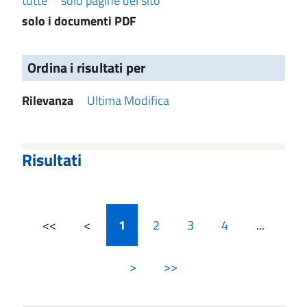
tutte
solo pagine del sito
solo i documenti PDF
Ordina i risultati per
Rilevanza
Ultima Modifica
Risultati
<<
<
1
2
3
4
...
>
>>