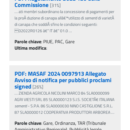
Commissione
[31%]
…
ati membri subordinano la concessione di pagamenti per
la proÂ­ duzione di canapa allâ€™utilizzo di
sementi
di varietÃ
di canapa che soddiÂ­ sfino le condizioni seguenti:
02022R0126 â€” IT â€” 01.0
…
Parole chiave
:
PIUE, PAC, Gare
Ultima modifica
:
PDF: MASAF 2024 0097913 Allegato
Avviso di notifica per pubblici proclami
signed
[26%]
…
ZIENDA AGRICOLA NICOLINI MARCO 84 SLA0000099
AGRI VIESTI SRL 85 SLA0000123 S.I.S. SOCIETÃ€ ITALIANA
sementi
- S.P.A. 86 SLA0000030 NINO CASTIGLIONE S.R.L.
87 SLA0000012 COOPERATIVA PRODUTTORI ARBOREA
…
Parole chiave
:
Gare, Ordinanza, TAR (Tribunale
Amministrativo Regionale), Pubblicità legale,