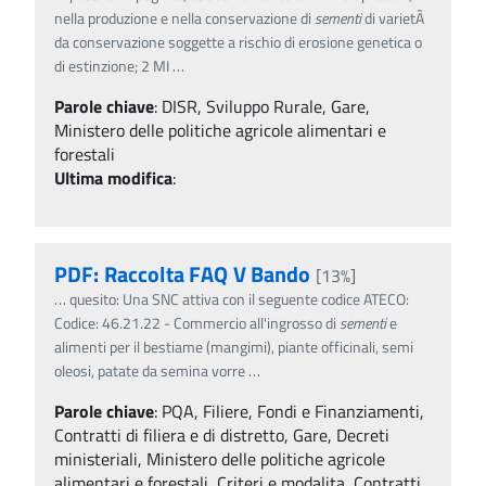
nella produzione e nella conservazione di
sementi
di varietÃ
da conservazione soggette a rischio di erosione genetica o
di estinzione; 2 MI
…
Parole chiave
:
DISR, Sviluppo Rurale, Gare,
Ministero delle politiche agricole alimentari e
forestali
Ultima modifica
:
PDF: Raccolta FAQ V Bando
[13%]
…
quesito: Una SNC attiva con il seguente codice ATECO:
Codice: 46.21.22 - Commercio all'ingrosso di
sementi
e
alimenti per il bestiame (mangimi), piante officinali, semi
oleosi, patate da semina vorre
…
Parole chiave
:
PQA, Filiere, Fondi e Finanziamenti,
Contratti di filiera e di distretto, Gare, Decreti
ministeriali, Ministero delle politiche agricole
alimentari e forestali, Criteri e modalita, Contratti