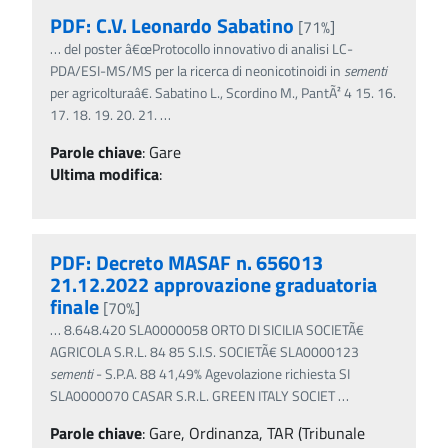
PDF: C.V. Leonardo Sabatino
[71%]
…
del poster â€œProtocollo innovativo di analisi LC-
PDA/ESI-MS/MS per la ricerca di neonicotinoidi in
sementi
per agricolturaâ€. Sabatino L., Scordino M., PantÃ² 4 15. 16.
17. 18. 19. 20. 21.
…
Parole chiave
:
Gare
Ultima modifica
:
PDF: Decreto MASAF n. 656013
21.12.2022 approvazione graduatoria
finale
[70%]
…
8.648.420 SLA0000058 ORTO DI SICILIA SOCIETÃ€
AGRICOLA S.R.L. 84 85 S.I.S. SOCIETÃ€ SLA0000123
sementi
- S.P.A. 88 41,49% Agevolazione richiesta SI
SLA0000070 CASAR S.R.L. GREEN ITALY SOCIET
…
Parole chiave
:
Gare, Ordinanza, TAR (Tribunale