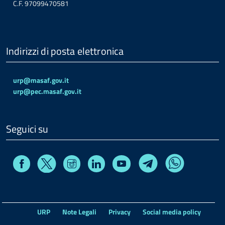
C.F. 97099470581
Indirizzi di posta elettronica
urp@masaf.gov.it
urp@pec.masaf.gov.it
Seguici su
Facebook
Instagram
Linkedin
Youtube
X
Telegram
Whatsapp
URP
Note Legali
Privacy
Social media policy