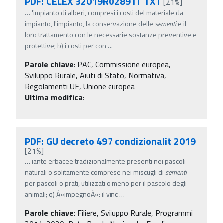
PDF: CELEX 32019R0289 IT TXT
[21%]
…
'impianto di alberi, compresi i costi del materiale da
impianto, l'impianto, la conservazione delle
sementi
e il
loro trattamento con le necessarie sostanze preventive e
protettive; b) i costi per con
…
Parole chiave
:
PAC, Commissione europea,
Sviluppo Rurale, Aiuti di Stato, Normativa,
Regolamenti UE, Unione europea
Ultima modifica
:
PDF: GU decreto 497 condizionalit 2019
[21%]
…
iante erbacee tradizionalmente presenti nei pascoli
naturali o solitamente comprese nei miscugli di
sementi
per pascoli o prati, utilizzati o meno per il pascolo degli
animali; q) Â«impegnoÂ»: il vinc
…
Parole chiave
:
Filiere, Sviluppo Rurale, Programmi