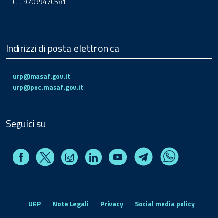
C.F. 97099470581
Indirizzi di posta elettronica
urp@masaf.gov.it
urp@pec.masaf.gov.it
Seguici su
Facebook
Instagram
Linkedin
Youtube
X
Telegram
Whatsapp
URP
Note Legali
Privacy
Social media policy