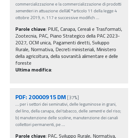
commercializzazione e la commercializzazione di prodotti
sementi
eri in attuazione dellâ€™articolo 11 della legge 4
ottobre 2019, n. 117 e successive modifich
…
Parole chiave
:
PIUE, Canapa, Cereali e Trasformati,
Zootecnia, PAC, Piano Strategico della PAC 2023-
2027, OCM unica, Pagamenti diretti, Sviluppo
Rurale, Normativa, Decreti ministeriali, Ministero
della agricoltura, della sovranità alimentare e delle
foreste
Ultima modifica
:
PDF: 20000915 DM
[37%]
…
per i settori dei seminativi, delle leguminose in grani,
del lino, della canapa, del tabacco, delle
sementi
e del riso;
b) manutenzione delle scoline, manutenzione dei canali
collettori permanenti, pe
…
Parole chiave
:
PAC, Sviluppo Rurale, Normativa,