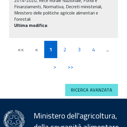
2014-2020, Rete Rurale Nazionale, Fondi e
Finanziamenti, Normativa, Decreti ministeriali,
Ministero delle politiche agricole alimentari e
forestali
Ultima modifica
:
<<
<
1
2
3
4
...
>
>>
RICERCA AVANZATA
Ministero dell'agricoltura,
della sovranità alimentare