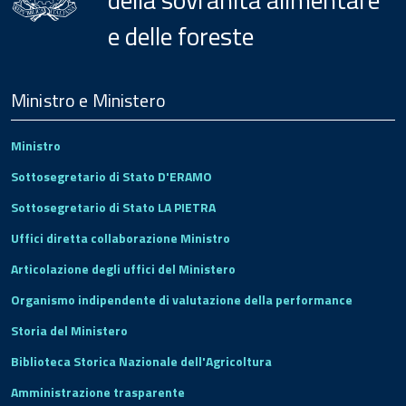
e delle foreste
Menu
Footer
Ministro e Ministero
Ministro
Sottosegretario di Stato D'ERAMO
Sottosegretario di Stato LA PIETRA
Uffici diretta collaborazione Ministro
Articolazione degli uffici del Ministero
Organismo indipendente di valutazione della performance
Storia del Ministero
Biblioteca Storica Nazionale dell'Agricoltura
Amministrazione trasparente