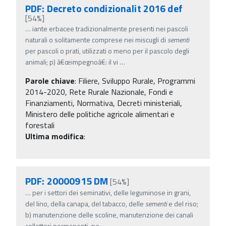
PDF: Decreto condizionalit 2016 def
[54%]
…
iante erbacee tradizionalmente presenti nei pascoli
naturali o solitamente comprese nei miscugli di
sementi
per pascoli o prati, utilizzati o meno per il pascolo degli
animali; p) â€œimpegnoâ€: il vi
…
Parole chiave
:
Filiere, Sviluppo Rurale, Programmi
2014-2020, Rete Rurale Nazionale, Fondi e
Finanziamenti, Normativa, Decreti ministeriali,
Ministero delle politiche agricole alimentari e
forestali
Ultima modifica
:
PDF: 20000915 DM
[54%]
…
per i settori dei seminativi, delle leguminose in grani,
del lino, della canapa, del tabacco, delle
sementi
e del riso;
b) manutenzione delle scoline, manutenzione dei canali
collettori permanenti, pe
…