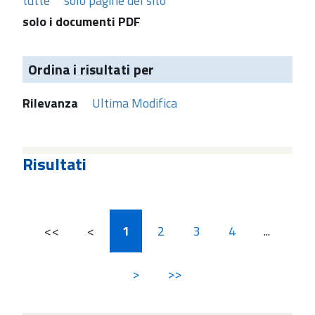
tutte
solo pagine del sito
solo i documenti PDF
Ordina i risultati per
Rilevanza
Ultima Modifica
Risultati
<<
<
1
2
3
4
...
>
>>