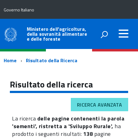
Governo Italiano
Ministero dell'agricoltura,
della sovranità alimentare
e delle foreste
Percorso
Home
Risultato della Ricerca
di
navigazione
Risultato della ricerca
RICERCA AVANZATA
La ricerca
delle pagine contenenti la parola
'sementi', ristretta a 'Sviluppo Rurale',
ha
prodotto i seguenti risultati:
138
pagine