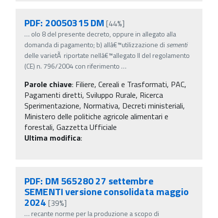
PDF: 20050315 DM
[44%]
…
olo 8 del presente decreto, oppure in allegato alla
domanda di pagamento; b) allâ€™utilizzazione di
sementi
delle varietÃ riportate nellâ€™allegato II del regolamento
(CE) n. 796/2004 con riferimento
…
Parole chiave
:
Filiere, Cereali e Trasformati, PAC,
Pagamenti diretti, Sviluppo Rurale, Ricerca
Sperimentazione, Normativa, Decreti ministeriali,
Ministero delle politiche agricole alimentari e
forestali, Gazzetta Ufficiale
Ultima modifica
:
PDF: DM 565280 27 settembre
SEMENTI versione consolidata maggio
2024
[39%]
…
recante norme per la produzione a scopo di