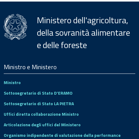
Ministero dell'agricoltura,
della sovranità alimentare
e delle foreste
Menu
Footer
Ministro e Ministero
Ministro
Sottosegretario di Stato D'ERAMO
Sottosegretario di Stato LA PIETRA
Uffici diretta collaborazione Ministro
Articolazione degli uffici del Ministero
Organismo indipendente di valutazione della performance