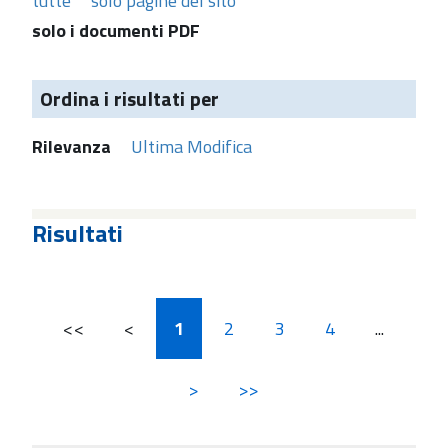
tutte
solo pagine del sito
solo i documenti PDF
Ordina i risultati per
Rilevanza
Ultima Modifica
Risultati
<<
<
1
2
3
4
...
>
>>