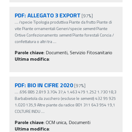
PDF: ALLEGATO 3 EXPORT
[97%]
…
/specie Tipologia produttiva Piante da frutto Piante di
vite Piante ornamentali Generi/specie
sementi
Piante
Ortive Confezionamento
sementi
Piante forestali Concia /
confettatura o altri tra
…
Parole chiave
:
Documenti, Servizio Fitosanitario
Ultima modifica
:
PDF: BIO IN CIFRE 2020
[97%]
…
.696 885 2.819 3.704 37,4 1.463 479 1.252 1.730 18,3
Barbabietola da zucchero (escluse le
sementi
) 432 95 925
1.020 135,9 Altre piante da radice 801 311 643 954 19,1
COLTURE INDU
…
Parole chiave
:
OCM unica, Documenti
Ultima modifica
: