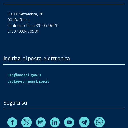
Via XX Settembre, 20
00187 Roma
Centralino Tel. (+39) 06.46651
C.F. 97099470581
Indirizzi di posta elettronica
urp@masaf.gov.it
urp@pec.masaf.gov.it
Seguici su
Facebook
Instagram
Linkedin
Youtube
X
Telegram
Whatsapp