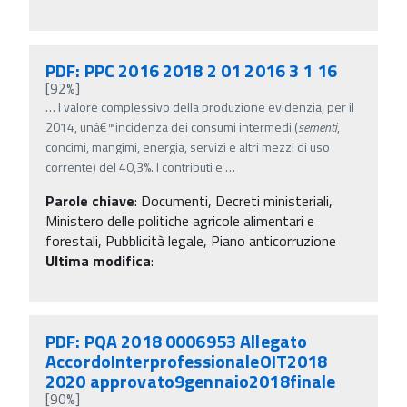
PDF: PPC 2016 2018 2 01 2016 3 1 16
[92%]
…
l valore complessivo della produzione evidenzia, per il
2014, unâ€™incidenza dei consumi intermedi (
sementi
,
concimi, mangimi, energia, servizi e altri mezzi di uso
corrente) del 40,3%. I contributi e
…
Parole chiave
:
Documenti, Decreti ministeriali,
Ministero delle politiche agricole alimentari e
forestali, Pubblicità legale, Piano anticorruzione
Ultima modifica
:
PDF: PQA 2018 0006953 Allegato
AccordoInterprofessionaleOIT2018
2020 approvato9gennaio2018finale
[90%]