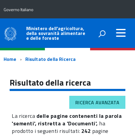
Governo Italiano
Ministero dell'agricoltura,
della sovranità alimentare
e delle foreste
Percorso
Home
Risultato della Ricerca
di
navigazione
Risultato della ricerca
RICERCA AVANZATA
La ricerca
delle pagine contenenti la parola
'sementi', ristretta a 'Documenti',
ha
prodotto i seguenti risultati:
242
pagine