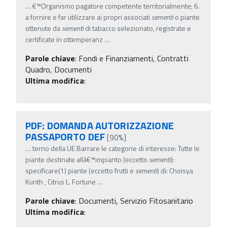
…
€™Organismo pagatore competente territorialmente; 6.
a fornire e far utilizzare ai propri associati
sementi
o piante
ottenute da
sementi
di tabacco selezionato, registrate e
certificate in ottemperanz
…
Parole chiave
:
Fondi e Finanziamenti, Contratti
Quadro, Documenti
Ultima modifica
:
PDF: DOMANDA AUTORIZZAZIONE
PASSAPORTO DEF
[90%]
…
terno della UE Barrare le categorie di interesse: Tutte le
piante destinate allâ€™impianto (eccetto
sementi
):
specificare(1) piante (eccetto frutti e
sementi
) di: Choisya
Kunth , Citrus L. Fortune
…
Parole chiave
:
Documenti, Servizio Fitosanitario
Ultima modifica
: